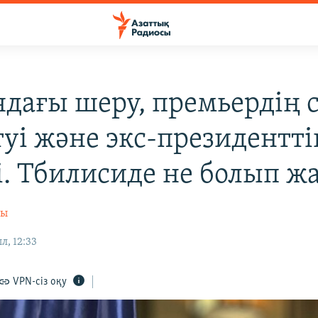
ядағы шеру, премьердің 
туі және экс-президентті
і. Тбилисиде не болып ж
сы
л, 12:33
VPN-сіз оқу