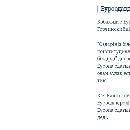
Еуроодақ
Кобахидзе Еур
Герчинскийдің
"Өздеріңіз б
конституциял
білдірді" деп
Еуропа одағы
одан аулақ ұ
тиіс".
Кая Каллас п
Еуроодақ рөл
Еуропа одағы
деді.