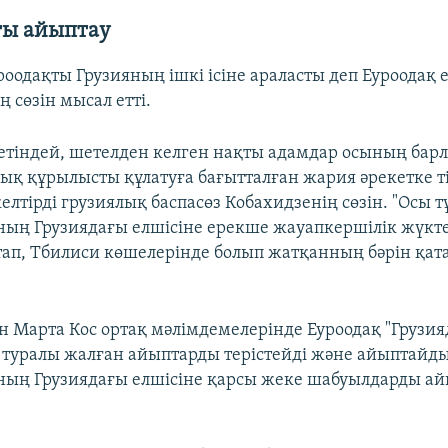
ты айыптау
оодақты Грузияның ішкі ісіне араласты деп Еуроодақ 
 сөзін мысал етті.
ілетіндей, шетелден келген нақты адамдар осының бар
ық құрылысты құлатуға бағытталған жария әрекетке т
 келтірді грузиялық баспасөз Кобахидзенің сөзін. "Осы 
ның Грузиядағы елшісіне ерекше жауапкершілік жүктел
стап, Тбилиси көшелерінде болып жатқанның бәрін қат
ен Марта Кос ортақ мәлімдемелерінде Еуроодақ "Грузи
і туралы жалған айыптарды терістейді және айыптайды
ның Грузиядағы елшісіне қарсы жеке шабуылдарды а