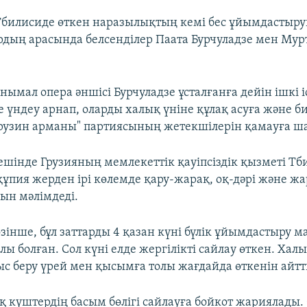
 Тбилисиде өткен наразылықтың кемі бес ұйымдасты
ардың арасында белсенділер Паата Бурчуладзе мен Мур
нымал опера әншісі Бурчуладзе ұсталғанға дейін ішкі і
 үндеу арнап, оларды халық үніне құлақ асуға және б
рузин арманы" партиясының жетекшілерін қамауға ш
ешінде Грузияның мемлекеттік қауіпсіздік қызметі Тб
ұпия жерден ірі көлемде қару-жарақ, оқ-дәрі және 
нын мәлімдеді.
зінше, бұл заттарды 4 қазан күні бүлік ұйымдастыру 
ы болған. Сол күні елде жергілікті сайлау өткен. Ха
с беру үрей мен қысымға толы жағдайда өткенін айтт
 күштердің басым бөлігі сайлауға бойкот жариялады. 