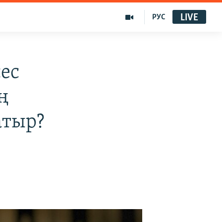
LIVE
РУС
сес
ң
атыр?