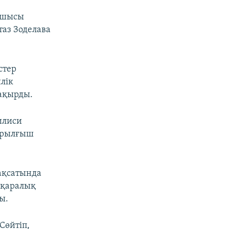
рушысы
таз Зоделава
стер
илік
ақырды.
илиси
жарылғыш
мақсатында
лықаралық
ы.
Сөйтіп,