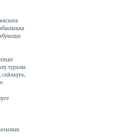
тиясына
омбылыққа
шабуылды
нінде
алу туралы
 сайлауға,
е.
руге
аразылық