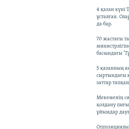
4 қазан күні
ұсталған. Ол
да бар.
70 жастағы та
министрлігіне
басындағы "Г
5 қазанның к
сыртындағы қ
заттар тапқа
Мекеменің сө
қолдану пиғыл
ұйымдар дауы
Оппозициялық