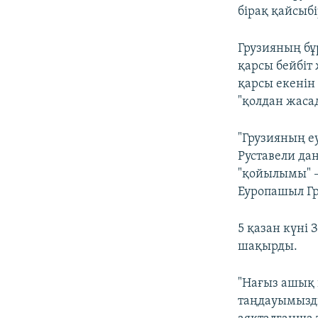
бірақ қайсыб
Грузияның бұ
қарсы бейбіт
қарсы екенін 
"қолдан жаса
"Грузияның е
Руставели да
"қойылымы" – 
Еуропашыл Гр
5 қазан күні
шақырды.
"Нағыз ашық п
таңдауымызды