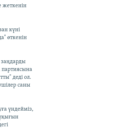
е жеткенін
зан күні
а" өткенін
ы заңдарды
к партиясына
тты" деді ол.
рушілер саны
уға үндейміз,
құқығын
егі