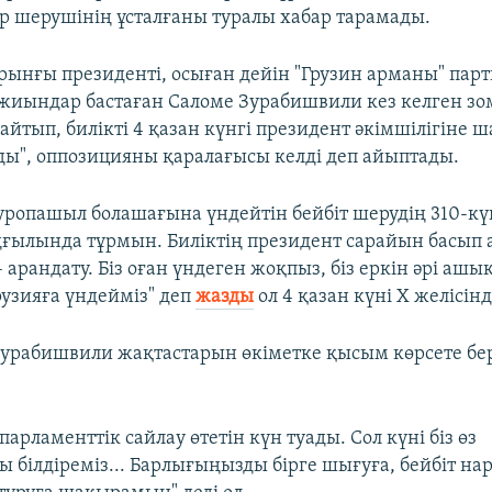
ір шерушінің ұсталғаны туралы хабар тарамады.
рынғы президенті, осыған дейін "Грузин арманы" пар
 жиындар бастаған Саломе Зурабишвили кез келген з
айтып, билікті 4 қазан күнгі президент әкімшілігіне 
ды", оппозицияны қаралағысы келді деп айыптады.
уропашыл болашағына үндейтін бейбіт шерудің 310-кү
ңғылында тұрмын. Биліктің президент сарайын басып 
арандату. Біз оған үндеген жоқпыз, біз еркін әрі ашық
узияға үндейміз" деп
жазды
ол 4 қазан күні X желісінд
 Зурабишвили жақтастарын өкіметке қысым көрсете бе
арламенттік сайлау өтетін күн туады. Сол күні біз өз
 білдіреміз... Барлығыңызды бірге шығуға, бейбіт н