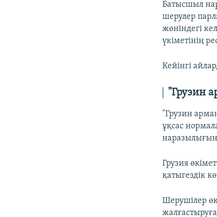
Батысшыл нар
шерулер парл
жөніндегі кел
үкіметінің р
Кейінгі айла
"Грузин 
"Грузин арма
ұқсас нормал
наразылығын
Грузия өкіме
қатыгездік к
Шерушілер өк
жалғастыруға