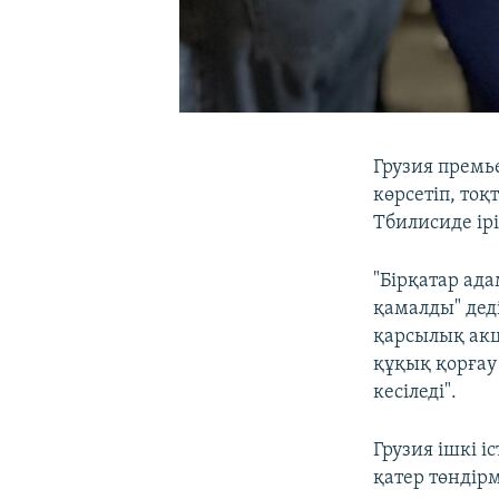
Грузия премь
көрсетіп, то
Тбилисиде ір
"Бірқатар ад
қамалды" деді
қарсылық акц
құқық қорғау
кесіледі".
Грузия ішкі і
қатер төндір