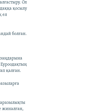
алғастыру. Ол
одаққа қосылу
қ ел
андай болған.
 заңдарына
н Еуроодақтың
ап қалған.
разыларға
наразылықты
е жиналған,