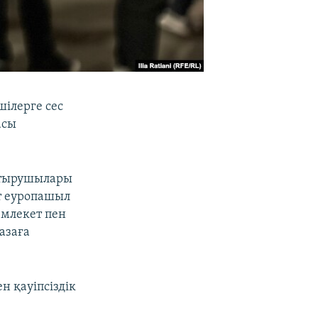
ілерге сес
асы
астырушылары
рт еуропашыл
емлекет пен
азаға
н қауіпсіздік