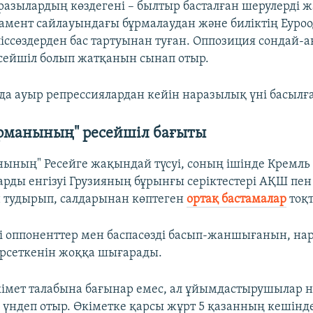
азылардың көздегені – былтыр басталған шерулерді ж
амент сайлауындағы бұрмалаудан және биліктің Еуро
іссөздерден бас тартуынан туған. Оппозиция сондай-а
есейшіл болып жатқанын сынап отыр.
рда ауыр репрессиялардан кейін наразылық үні басылғ
арманының" ресейшіл бағыты
нының" Ресейге жақындай түсуі, соның ішінде Кремль
арды енгізуі Грузияның бұрынғы серіктестері АҚШ пе
 тудырып, салдарынан көптеген
ортақ бастамалар
тоқт
ті оппоненттер мен баспасөзді басып-жаншығанын, на
өрсеткенін жоққа шығарады.
імет талабына бағынар емес, ал ұйымдастырушылар 
 үндеп отыр. Өкіметке қарсы жұрт 5 қазанның кешінд