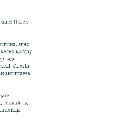
елшісі Павел
лығына, яғни
ікелей қолдау
тұрғыда
еді. Ол өзін
аң айыптауға
ядағы
, сондай-ақ
йыптайды"