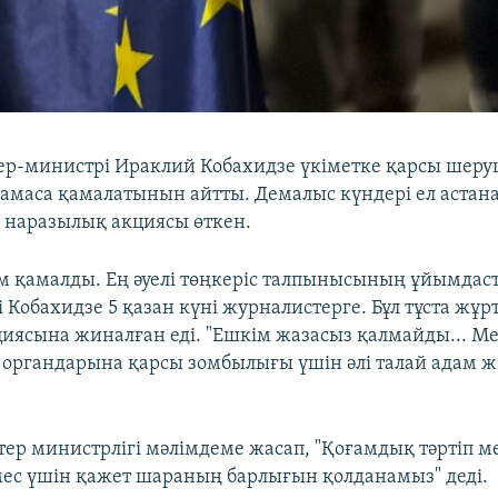
ер-министрі Ираклий Кобахидзе үкіметке қарсы шеруш
қтамаса қамалатынын айтты. Демалыс күндері ел астан
і наразылық акциясы өткен.
ам қамалды. Ең әуелі төңкеріс талпынысының ұйымд
 Кобахидзе 5 қазан күні журналистерге. Бұл тұста жұ
иясына жиналған еді. "Ешкім жазасыз қалмайды... М
 органдарына қарсы зомбылығы үшін әлі талай адам ж
стер министрлігі мәлімдеме жасап, "Қоғамдық тәртіп ме
мес үшін қажет шараның барлығын қолданамыз" деді.