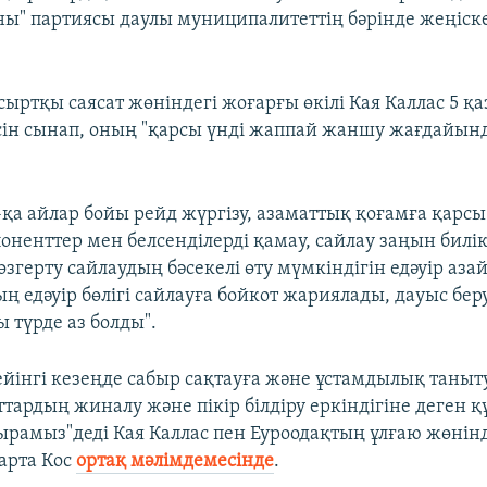
ны" партиясы даулы муниципалитеттің бәрінде жеңіск
ыртқы саясат жөніндегі жоғарғы өкілі Кая Каллас 5 қа
сін сынап, оның "қарсы үнді жаппай жаншу жағдайынд
Қ-қа айлар бойы рейд жүргізу, азаматтық қоғамға қарс
поненттер мен белсенділерді қамау, сайлау заңын билі
өзгерту сайлаудың бәсекелі өту мүмкіндігін едәуір азай
ң едәуір бөлігі сайлауға бойкот жариялады, дауыс бе
 түрде аз болды".
ейінгі кезеңде сабыр сақтауға және ұстамдылық таныт
ттардың жиналу және пікір білдіру еркіндігіне деген 
ырамыз"деді Кая Каллас пен Еуроодақтың ұлғаю жөнінд
арта Кос
ортақ мәлімдемесінде
.