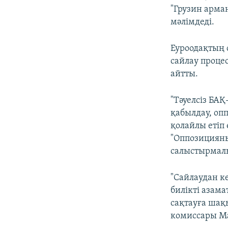
"Грузин арма
мәлімдеді.
Еуроодақтың с
сайлау проце
айтты.
"Тәуелсіз БА
қабылдау, оп
қолайлы етіп 
"Оппозицияны
салыстырмалы
"Сайлаудан к
билікті азама
сақтауға шақ
комиссары М