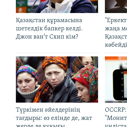
Қазақстан құрамасына
"Еркек
шетелдік бапкер келді.
жаңа м
Джон ван’т Схип кім?
Қазақс
көбейді
Түркімен әйелдерінің
OCCRP:
тағдыры: өз елінде де, жат
"Монит
жерде де құқығы
үндіст