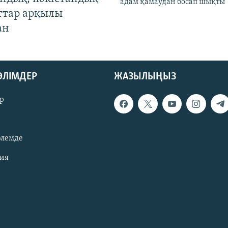
адам қамаудан босап шықты
ттар арқылы
ан
БӨЛІМДЕР
ЖАЗЫЛЫҢЫЗ
р
әлемде
зия