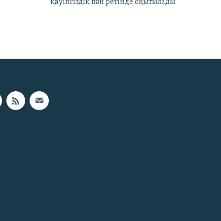
қауіпсіздік пән ретінде оқытылады