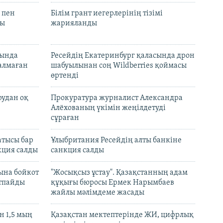
 пен
Білім грант иегерлерінің тізімі
лы
жарияланды
нында
Ресейдің Екатеринбург қаласында дрон
талмаған
шабуылынан соң Wildberries қоймасы
өртенді
рудан оқ
Прокуратура журналист Александра
Алёхованың үкімін жеңілдетуді
сұраған
атысы бар
Ұлыбритания Ресейдің алты банкіне
кция салды
санкция салды
ына бойкот
"Жосықсыз ұстау". Қазақстанның адам
ртпайды
құқығы бюросы Ермек Нарымбаев
жайлы мәлімдеме жасады
 1,5 мың
Қазақстан мектептерінде ЖИ, цифрлық