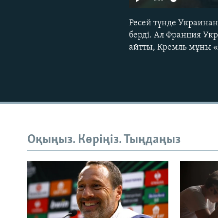
Ресей түнде Украина
берді. Ал Франция Ук
айтты, Кремль мұны «
Оқыңыз. Көріңіз. Тыңдаңыз