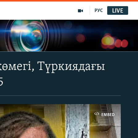
LIVE
РУС
өмегі, Түркиядағы
5
EMBED