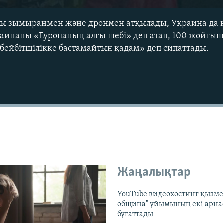
ны зымыранмен және дронмен атқылады, Украина да 
раинаны «Еуропаның алғы шебі» деп атап, 100 жойғыш
бейбітшілікке бастамайтын қадам» деп сипаттады.
Auto
240p
360p
720p
1080p
Жаңалықтар
YouTube видеохостинг қызмет
община" ұйымының екі арн
бұғаттады