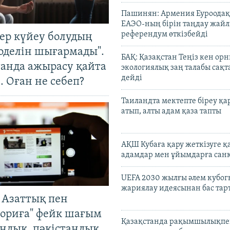
Пашинян: Армения Еуроодақ
ЕАЭО-ның бірін таңдау жай
референдум өткізбейді
тер күйеу болудың
оделін шығармады".
БАҚ: Қазақстан Теңіз кен ор
танда ажырасу қайта
экологиялық заң талабы сақ
дейді
. Оған не себеп?
Таиландта мектепте біреу қа
атып, алты адам қаза тапты
АҚШ Кубаға қару жеткізуге қ
адамдар мен ұйымдарға сан
UEFA 2030 жылғы әлем кубог
жариялау идеясынан бас та
 Азаттық пен
ориға" фейк шағым
Қазақстанда рақымшылықпен
андық, пәкістандық