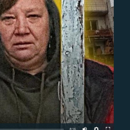
able
Auto
8:16