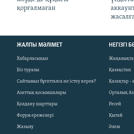
қорғалмаған
аккаун
жасалғ
ЖАЛПЫ МӘЛІМЕТ
НЕГІЗГІ 
Хабарласыңыз
Жаңалықта
Біз туралы
Қазақстан
Русский
Сайтымыз бұғатталса не істеу керек?
Қазақтар - 
Азаттық қосымшалары
Орталық А
ЖАЗЫЛЫҢЫЗ
Қолдану шарттары
Ресей
Форум ережелері
Қытай
Жазылу
Әлем