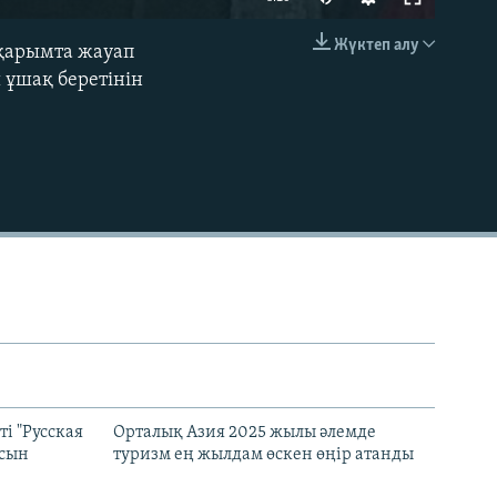
240p
Жүктеп алу
қарымта жауап
EMBED
360p
 ұшақ беретінін
480p
720p
1080p
480p
і "Русская
Орталық Азия 2025 жылы әлемде
асын
туризм ең жылдам өскен өңір атанды