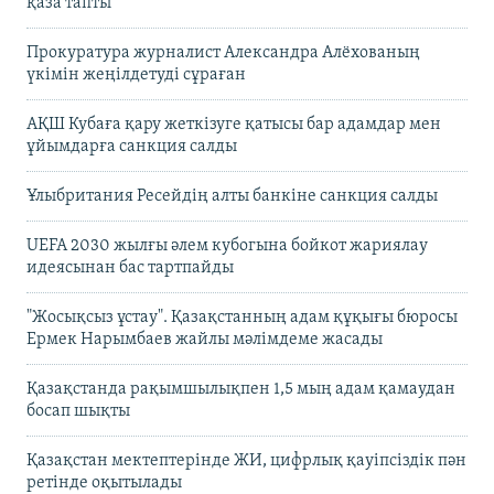
қаза тапты
Прокуратура журналист Александра Алёхованың
үкімін жеңілдетуді сұраған
АҚШ Кубаға қару жеткізуге қатысы бар адамдар мен
ұйымдарға санкция салды
Ұлыбритания Ресейдің алты банкіне санкция салды
UEFA 2030 жылғы әлем кубогына бойкот жариялау
идеясынан бас тартпайды
"Жосықсыз ұстау". Қазақстанның адам құқығы бюросы
Ермек Нарымбаев жайлы мәлімдеме жасады
Қазақстанда рақымшылықпен 1,5 мың адам қамаудан
босап шықты
Қазақстан мектептерінде ЖИ, цифрлық қауіпсіздік пән
ретінде оқытылады