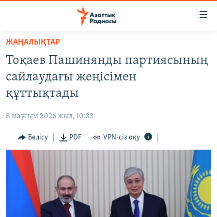
Accessibility
links
Skip
ЖАҢАЛЫҚТАР
to
ЖАҢАЛЫҚТАР
Тоқаев Пашинянды партиясының
main
САЯСАТ
content
сайлаудағы жеңісімен
AZATTYQTV
Skip
құттықтады
to
ҚАҢТАР ОҚИҒАСЫ
main
8 маусым 2026 жыл, 10:33
АДАМ ҚҰҚЫҚТАРЫ
Navigation
Skip
Бөлісу
PDF
VPN-сіз оқу
ӘЛЕУМЕТ
to
ӘЛЕМ
Search
АРНАЙЫ ЖОБАЛАР
Русский