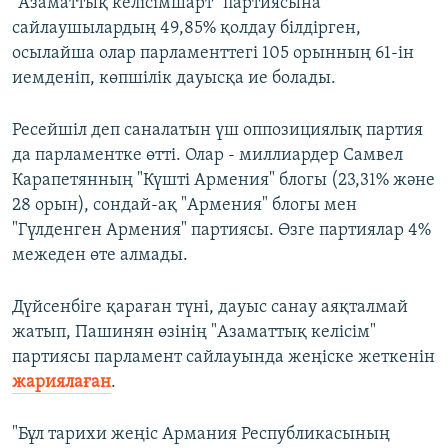
"Азаматтық келісімшарт" партиясына
сайлаушылардың 49,85% қолдау білдірген,
осылайша олар парламенттегі 105 орынның 61-ін
иемденіп, көпшілік дауысқа ие болады.
Ресейшіл деп саналатын үш оппозициялық партия
да парламентке өтті. Олар - миллиардер Самвел
Карапетянның "Күшті Армения" блогы (23,31% және
28 орын), сондай-ақ "Армения" блогы мен
"Гүлденген Армения" партиясы. Өзге партиялар 4%
межеден өте алмады.
Дүйсенбіге қараған түні, дауыс санау аяқталмай
жатып, Пашинян өзінің "Азаматтық келісім"
партиясы парламент сайлауында жеңіске жеткенін
жариялаған
.
"Бұл тарихи жеңіс Армания Республикасының