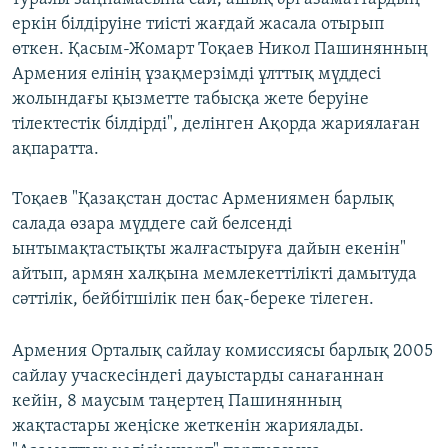
еркін білдіруіне тиісті жағдай жасала отырып
өткен. Қасым-Жомарт Тоқаев Никол Пашинянның
Армения елінің ұзақмерзімді ұлттық мүддесі
жолындағы қызметте табысқа жете беруіне
тілектестік білдірді", делінген Ақорда жариялаған
ақпаратта.
Тоқаев "Қазақстан достас Армениямен барлық
салада өзара мүддеге сай белсенді
ынтымақтастықты жалғастыруға дайын екенін"
айтып, армян халқына мемлекеттілікті дамытуда
сәттілік, бейбітшілік пен бақ-береке тілеген.
Армения Орталық сайлау комиссиясы барлық 2005
сайлау учаскесіндегі дауыстарды санағаннан
кейін, 8 маусым таңертең Пашинянның
жақтастары жеңіске жеткенін жариялады.