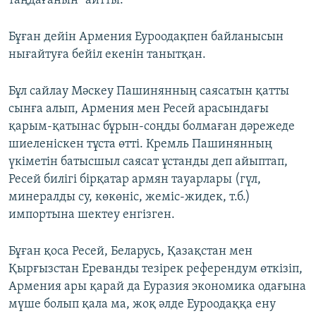
таңдағанын" айтты.
Бұған дейін Армения Еуроодақпен байланысын
нығайтуға бейіл екенін танытқан.
Бұл сайлау Мәскеу Пашинянның саясатын қатты
сынға алып, Армения мен Ресей арасындағы
қарым-қатынас бұрын-соңды болмаған дәрежеде
шиеленіскен тұста өтті. Кремль Пашинянның
үкіметін батысшыл саясат ұстанды деп айыптап,
Ресей билігі бірқатар армян тауарлары (гүл,
минералды су, көкөніс, жеміс-жидек, т.б.)
импортына шектеу енгізген.
Бұған қоса Ресей, Беларусь, Қазақстан мен
Қырғызстан Ереванды тезірек референдум өткізіп,
Армения ары қарай да Еуразия экономика одағына
мүше болып қала ма, жоқ әлде Еуроодаққа ену