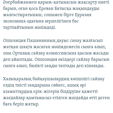
Әзербайжанмен қарым-қатынасын жақсарту ниеті
барын, оған қоса Ереван Батысқа жақындауды
жалғастыратынын, сонымен бірге Еуразия
экономика одағына мүшелігінен бас
тартпайтынын мәлімдеді.
Оппозиция Пашинянның дауыс санау жалғасып
жатқан шақта жасаған мәлімдемесін сынға алып,
оны Орталық сайлау комиссиясына қысым жасады
деп айыптады. Оппозиция өкілдері сайлау барысын
сынға алып, билікті заңды таптады деп кінәлады.
Халықаралық байқаушылардың көпшілігі сайлау
елдің тиісті заңдарына сәйкес, ашық әрі
азаматтардың ерік-жігерін білдіруіне қажетті
жағдайлар қамтамасыз етілген жағдайда өтті деген
баға беріп жатыр.