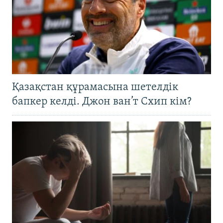
Қазақстан құрамасына шетелдік
бапкер келді. Джон ван’т Схип кім?