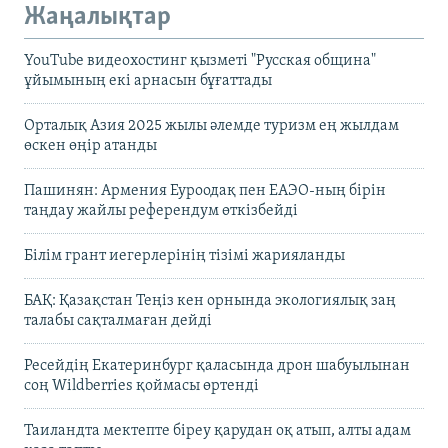
Жаңалықтар
YouTube видеохостинг қызметі "Русская община"
ұйымының екі арнасын бұғаттады
Орталық Азия 2025 жылы әлемде туризм ең жылдам
өскен өңір атанды
Пашинян: Армения Еуроодақ пен ЕАЭО-ның бірін
таңдау жайлы референдум өткізбейді
Білім грант иегерлерінің тізімі жарияланды
БАҚ: Қазақстан Теңіз кен орнында экологиялық заң
талабы сақталмаған дейді
Ресейдің Екатеринбург қаласында дрон шабуылынан
соң Wildberries қоймасы өртенді
Таиландта мектепте біреу қарудан оқ атып, алты адам