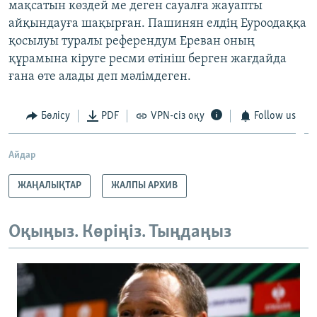
мақсатын көздей ме деген сауалға жауапты
айқындауға шақырған. Пашинян елдің Еуроодаққа
қосылуы туралы референдум Ереван оның
құрамына кіруге ресми өтініш берген жағдайда
ғана өте алады деп мәлімдеген.
Бөлісу
PDF
VPN-сіз оқу
Follow us
Айдар
ЖАҢАЛЫҚТАР
ЖАЛПЫ АРХИВ
Оқыңыз. Көріңіз. Тыңдаңыз