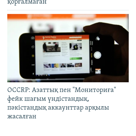
қорғалмаған
OCCRP: Азаттық пен "Мониториға"
фейк шағым үндістандық,
пәкістандық аккаунттар арқылы
жасалған