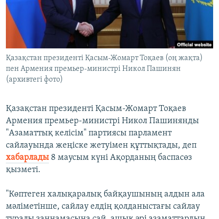
ЖАЗЫЛЫҢЫЗ
Басқа тілдерде
Қазақстан президенті Қасым-Жомарт Тоқаев (оң жақта)
пен Армения премьер-министрі Никол Пашинян
(архивтегі фото)
Қазақстан президенті Қасым-Жомарт Тоқаев
Армения премьер-министрі Никол Пашинянды
"Азаматтық келісім" партиясы парламент
сайлауында жеңіске жетуімен құттықтады, деп
хабарлады
8 маусым күні Ақорданың баспасөз
қызметі.
"Көптеген халықаралық байқаушының алдын ала
мәліметінше, сайлау елдің қолданыстағы сайлау
туралы заңнамасына сай, ашық әрі азаматтардың