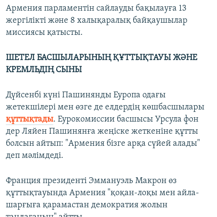
Армения парламентін сайлауды бақылауға 13
жергілікті және 8 халықаралық байқаушылар
миссиясы қатысты.
ШЕТЕЛ БАСШЫЛАРЫНЫҢ ҚҰТТЫҚТАУЫ ЖӘНЕ
КРЕМЛЬДІҢ СЫНЫ
Дүйсенбі күні Пашинянды Еуропа одағы
жетекшілері мен өзге де елдердің көшбасшылары
құттықтады
. Еурокомиссии басшысы Урсула фон
дер Ляйен Пашинянға жеңіске жеткеніне құтты
болсын айтып: "Армения бізге арқа сүйей алады"
деп мәлімдеді.
Франция президенті Эммануэль Макрон өз
құттықтауында Армения "қоқан-лоқы мен айла-
шарғыға қарамастан демократия жолын