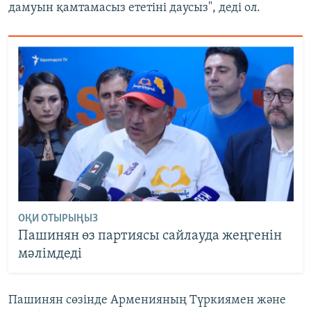
дамуын қамтамасыз ететіні даусыз", деді ол.
ОҚИ ОТЫРЫҢЫЗ
Пашинян өз партиясы сайлауда жеңгенін
мәлімдеді
Пашинян сөзінде Арменияның Түркиямен және