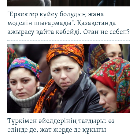
"Еркектер күйеу болудың жаңа
моделін шығармады". Қазақстанда
ажырасу қайта көбейді. Оған не себеп?
Түркімен әйелдерінің тағдыры: өз
елінде де, жат жерде де құқығы