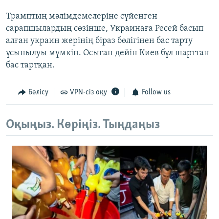
Трамптың мәлімдемелеріне сүйенген
сарапшылардың сөзінше, Украинаға Ресей басып
алған украин жерінің біраз бөлігінен бас тарту
ұсынылуы мүмкін. Осыған дейін Киев бұл шарттан
бас тартқан.
Бөлісу
VPN-сіз оқу
Follow us
Оқыңыз. Көріңіз. Тыңдаңыз