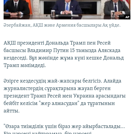
ЖАЗЫЛЫҢЫЗ
Әзербайжан, АҚШ және Армения басшылары Ақ үйде.
Басқа тілдерде
АҚШ президенті Дональда Трамп пен Ресей
басшысы Владимир Путин 15 тамызда Аляскада
кездеседі. Бұл жөнінде жұма күні кешке Дональд
Трамп мәлімдеді.
Әзірге кездесудің жай-жапсары белгісіз. Алайда
журналистердің сұрақтарына жауап берген
президент Трамп Ресей мен Украина арасындағы
бейбіт келісім "жер алмасудан" да тұратынын
айтты.
"Өзара тиімділік үшін біраз жер айырбасталады...