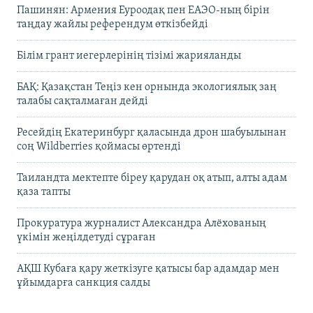
Пашинян: Армения Еуроодақ пен ЕАЭО-ның бірін
таңдау жайлы референдум өткізбейді
Білім грант иегерлерінің тізімі жарияланды
БАҚ: Қазақстан Теңіз кен орнында экологиялық заң
талабы сақталмаған дейді
Ресейдің Екатеринбург қаласында дрон шабуылынан
соң Wildberries қоймасы өртенді
Таиландта мектепте біреу қарудан оқ атып, алты адам
қаза тапты
Прокуратура журналист Александра Алёхованың
үкімін жеңілдетуді сұраған
АҚШ Кубаға қару жеткізуге қатысы бар адамдар мен
ұйымдарға санкция салды