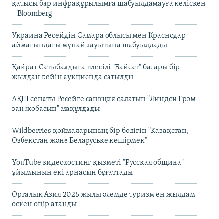
қатысы бар инфрақұрылымға шабуылдамауға келіскен
– Bloomberg
Украина Ресейдің Самара облысы мен Краснодар
аймағындағы мұнай зауытына шабуылдады
Қайрат Сатыбалдыға тиесілі "Байсат" базары бір
жылдан кейін аукционда сатылды
АҚШ сенаты Ресейге санкция салатын "Линдси Грэм
заң жобасын" мақұлдады
Wildberries қоймаларының бір бөлігін "Қазақстан,
Өзбекстан және Беларуське көшірмек"
YouTube видеохостинг қызметі "Русская община"
ұйымының екі арнасын бұғаттады
Орталық Азия 2025 жылы әлемде туризм ең жылдам
өскен өңір атанды