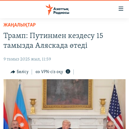
Accessibility
links
Skip
ЖАҢАЛЫҚТАР
to
ЖАҢАЛЫҚТАР
Трамп: Путинмен кездесу 15
main
САЯСАТ
content
тамызда Аляскада өтеді
AZATTYQTV
Skip
to
9 тамыз 2025 жыл, 11:59
ҚАҢТАР ОҚИҒАСЫ
main
АДАМ ҚҰҚЫҚТАРЫ
Бөлісу
VPN-сіз оқу
Navigation
Skip
ӘЛЕУМЕТ
to
ӘЛЕМ
Search
АРНАЙЫ ЖОБАЛАР
Русский