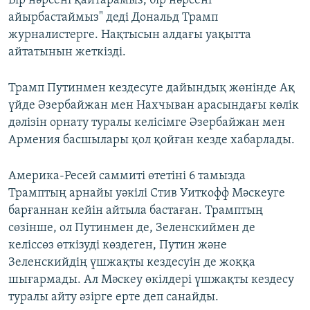
Бір нәрсені қайтарамыз, бір нәрсені
айырбастаймыз" деді Дональд Трамп
журналистерге. Нақтысын алдағы уақытта
айтатынын жеткізді.
Трамп Путинмен кездесуге дайындық жөнінде Ақ
үйде Әзербайжан мен Нахчыван арасындағы көлік
дәлізін орнату туралы келісімге Әзербайжан мен
Армения басшылары қол қойған кезде хабарлады.
Америка-Ресей саммиті өтетіні 6 тамызда
Трамптың арнайы уәкілі Стив Уиткофф Мәскеуге
барғаннан кейін айтыла бастаған. Трамптың
сөзінше, ол Путинмен де, Зеленскиймен де
келіссөз өткізуді көздеген, Путин және
Зеленскийдің үшжақты кездесуін де жоққа
шығармады. Ал Мәскеу өкілдері үшжақты кездесу
туралы айту әзірге ерте деп санайды.