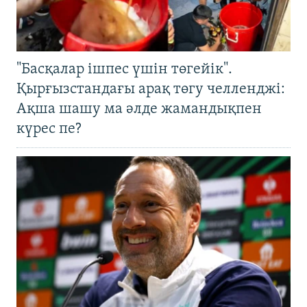
"Басқалар ішпес үшін төгейік".
Қырғызстандағы арақ төгу челленджі:
Ақша шашу ма әлде жамандықпен
күрес пе?