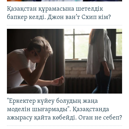
Қазақстан құрамасына шетелдік
бапкер келді. Джон ван’т Схип кім?
"Еркектер күйеу болудың жаңа
моделін шығармады". Қазақстанда
ажырасу қайта көбейді. Оған не себеп?