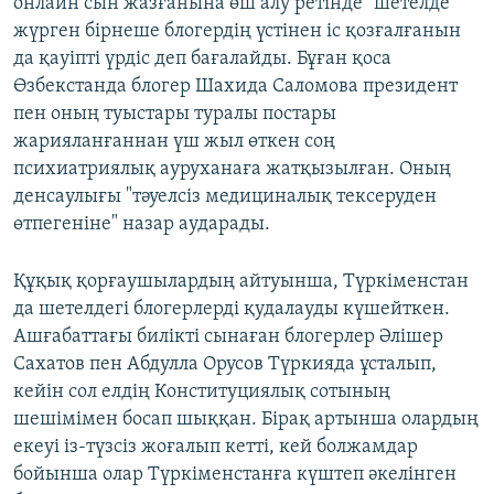
онлайн сын жазғанына өш алу ретінде" шетелде
жүрген бірнеше блогердің үстінен іс қозғалғанын
да қауіпті үрдіс деп бағалайды. Бұған қоса
Өзбекстанда блогер Шахида Саломова президент
пен оның туыстары туралы постары
жарияланғаннан үш жыл өткен соң
психиатриялық ауруханаға жатқызылған. Оның
денсаулығы "тәуелсіз медициналық тексеруден
өтпегеніне" назар аударады.
Құқық қорғаушылардың айтуынша, Түркіменстан
да шетелдегі блогерлерді қудалауды күшейткен.
Ашғабаттағы билікті сынаған блогерлер Әлішер
Сахатов пен Абдулла Орусов Түркияда ұсталып,
кейін сол елдің Конституциялық сотының
шешімімен босап шыққан. Бірақ артынша олардың
екеуі із-түзсіз жоғалып кетті, кей болжамдар
бойынша олар Түркіменстанға күштеп әкелінген