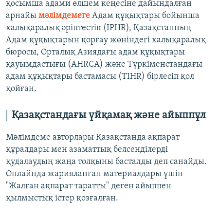
қосымша адами өлшем кеңесіне дайындалған
арнайы
мәлімдемеге
Адам құқықтары бойынша
халықаралық әріптестік (IPHR), Қазақстанның
Адам құқықтарын қорғау жөніндегі халықаралық
бюросы, Орталық Азиядағы адам құқықтары
қауымдастығы (AHRCA) және Түркіменстандағы
адам құқықтары бастамасы (TIHR) бірлесіп қол
қойған.
Қазақстандағы үйқамақ және айыппұл
Мәлімдеме авторлары Қазақстанда ақпарат
құралдары мен азаматтық белсенділерді
қудалаудың жаңа толқыны басталды деп санайды.
Онлайнда жарияланған материалдары үшін
"Жалған ақпарат таратты" деген айыппен
қылмыстық істер қозғалған.