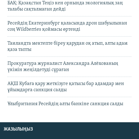
БАҚ: Қазақстан Теңіз кен орнында экологиялық заң
талабы сақталмаған дейді
Ресейдің Екатеринбург қаласында дрон шабуылынан
соң Wildberries қоймасы өртенді
Таиландта мектепте біреу қарудан оқ атып, алты адам
қаза тапты
Прокуратура журналист Александра Алёхованың
үкімін жеңілдетуді сұраған
АҚШ Кубаға қару жеткізуге қатысы бар адамдар мен
ұйымдарға санкция салды
Ұлыбритания Ресейдің алты банкіне санкция салды
ЖАЗЫЛЫҢЫЗ