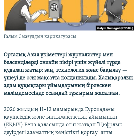
ЖАЗЫЛЫҢЫЗ
Басқа тілдерде
Ғалым Смағұлдың карикатурасы
Орталық Азия үкіметтері журналистер мен
белсенділерді онлайн пікірі үшін жүйелі түрде
қудалап жатыр: заң, технология және бақылау —
үшеуі де осы мақсатта қолданылады. Халықаралық
адам құқықтары ұйымдарының бірлескен
мәлімдемесінде осындай тұжырым жасалған.
2026 жылдың 11–12 мамырында Еуропадағы
қауіпсіздік және ынтымақтастық ұйымының
(ЕҚЫҰ) Вена қаласында өтіп жатқан "Цифрлық
дәуірдегі азаматтық кеңістікті қорғау" атты