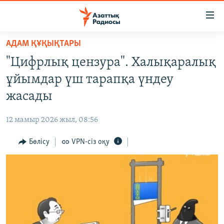
Accessibility
links
Skip
АДАМ ҚҰҚЫҚТАРЫ
to
ЖАҢАЛЫҚТАР
"Цифрлық цензура". Халықаралық
main
САЯСАТ
content
ұйымдар үш тарапқа үндеу
AZATTYQTV
Skip
жасады
to
ҚАҢТАР ОҚИҒАСЫ
main
12 мамыр 2026 жыл, 08:56
АДАМ ҚҰҚЫҚТАРЫ
Navigation
Skip
Бөлісу
VPN-сіз оқу
ӘЛЕУМЕТ
to
ӘЛЕМ
Search
АРНАЙЫ ЖОБАЛАР
Русский