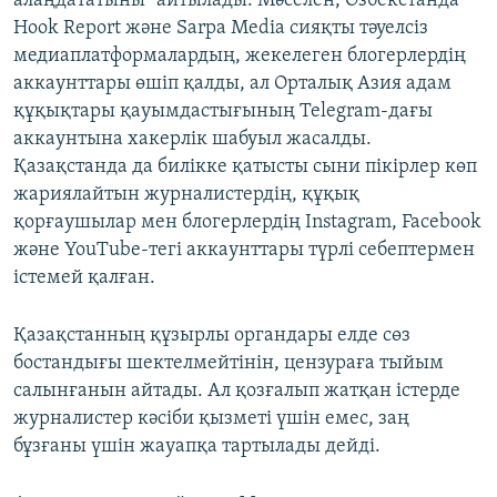
алаңдататыны" айтылады. Мәселен, Өзбекстанда
Hook Report және Sarpa Media сияқты тәуелсіз
медиаплатформалардың, жекелеген блогерлердің
аккаунттары өшіп қалды, ал Орталық Азия адам
құқықтары қауымдастығының Telegram-дағы
аккаунтына хакерлік шабуыл жасалды.
Қазақстанда да билікке қатысты сыни пікірлер көп
жариялайтын журналистердің, құқық
қорғаушылар мен блогерлердің Instagram, Facebook
және YouTube-тегі аккаунттары түрлі себептермен
істемей қалған.
Қазақстанның құзырлы органдары елде сөз
бостандығы шектелмейтінін, цензураға тыйым
салынғанын айтады. Ал қозғалып жатқан істерде
журналистер кәсіби қызметі үшін емес, заң
бұзғаны үшін жауапқа тартылады дейді.