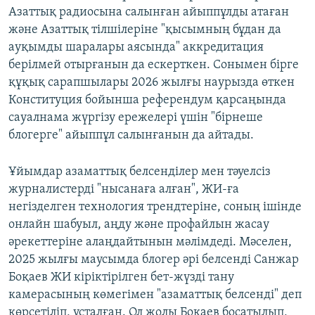
Азаттық радиосына салынған айыппұлды атаған
және Азаттық тілшілеріне "қысымның бұдан да
ауқымды шаралары аясында" аккредитация
берілмей отырғанын да ескерткен. Сонымен бірге
құқық сарапшылары 2026 жылғы наурызда өткен
Конституция бойынша референдум қарсаңында
сауалнама жүргізу ережелері үшін "бірнеше
блогерге" айыппұл салынғанын да айтады.
Ұйымдар азаматтық белсенділер мен тәуелсіз
журналистерді "нысанаға алған", ЖИ-ға
негізделген технология трендтеріне, соның ішінде
онлайн шабуыл, аңду және профайлын жасау
әрекеттеріне алаңдайтынын мәлімдеді. Мәселен,
2025 жылғы маусымда блогер әрі белсенді Санжар
Боқаев ЖИ кіріктірілген бет-жүзді тану
камерасының көмегімен "азаматтық белсенді" деп
көрсетіліп, ұсталған. Ол жолы Боқаев босатылып,