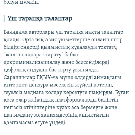
болуы мүмкін.
Үш тарапқа талаптар
Баяндама авторлары үш тарапқа нақты талаптар
қойды. Орталық Азия үкіметтеріне онлайн пікір
білдіргендерді қылмыстық қудалауды тоқтату,
"жалған ақпарат тарату" бабын
декриминализациялау және белсенділерді
цифрлық аңдудан бас тарту ұсынылды.
Сарапшылар ЕҚЫҰ-ға мүше елдерді аймақтағы
интернет-цензура мәселесін жүйелі көтеріп,
тәуелсіз медиаға қолдау көрсетуге шақырды. Бұған
қоса олар жаһандық платформаларды биліктің
негізсіз өтініштеріне құлақ аса бермеуге және
шағымдану механизмдерінің ашықтығын
қамтамасыз етуге үндеді.