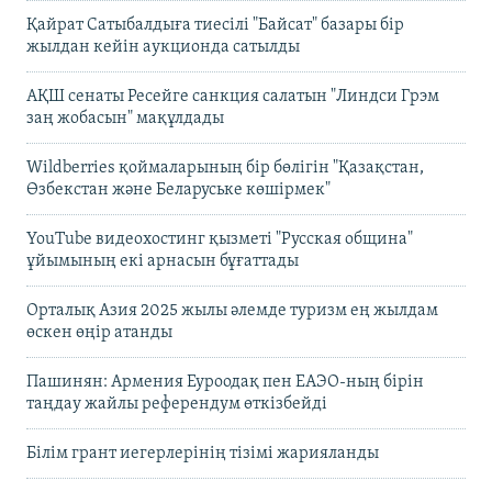
Қайрат Сатыбалдыға тиесілі "Байсат" базары бір
жылдан кейін аукционда сатылды
АҚШ сенаты Ресейге санкция салатын "Линдси Грэм
заң жобасын" мақұлдады
Wildberries қоймаларының бір бөлігін "Қазақстан,
Өзбекстан және Беларуське көшірмек"
YouTube видеохостинг қызметі "Русская община"
ұйымының екі арнасын бұғаттады
Орталық Азия 2025 жылы әлемде туризм ең жылдам
өскен өңір атанды
Пашинян: Армения Еуроодақ пен ЕАЭО-ның бірін
таңдау жайлы референдум өткізбейді
Білім грант иегерлерінің тізімі жарияланды