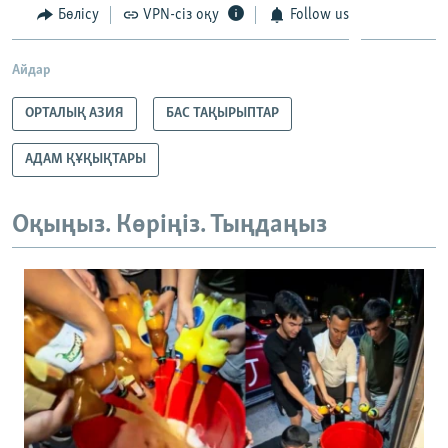
Бөлісу
VPN-сіз оқу
Follow us
Айдар
ОРТАЛЫҚ АЗИЯ
БАС ТАҚЫРЫПТАР
АДАМ ҚҰҚЫҚТАРЫ
Оқыңыз. Көріңіз. Тыңдаңыз