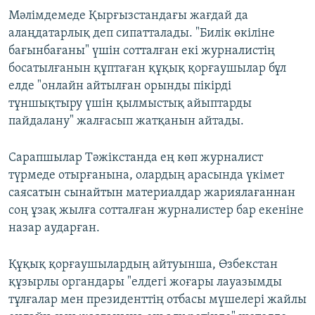
Мәлімдемеде Қырғызстандағы жағдай да
алаңдатарлық деп сипатталады. "Билік өкіліне
бағынбағаны" үшін сотталған екі журналистің
босатылғанын құптаған құқық қорғаушылар бұл
елде "онлайн айтылған орынды пікірді
тұншықтыру үшін қылмыстық айыптарды
пайдалану" жалғасып жатқанын айтады.
Сарапшылар Тәжікстанда ең көп журналист
түрмеде отырғанына, олардың арасында үкімет
саясатын сынайтын материалдар жариялағаннан
соң ұзақ жылға сотталған журналистер бар екеніне
назар аударған.
Құқық қорғаушылардың айтуынша, Өзбекстан
құзырлы органдары "елдегі жоғары лауазымды
тұлғалар мен президенттің отбасы мүшелері жайлы