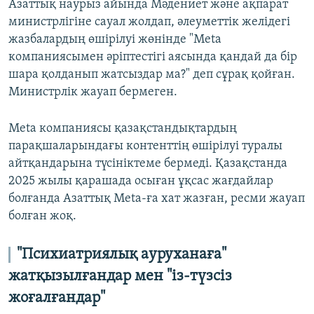
Азаттық наурыз айында Мәдениет және ақпарат
министрлігіне сауал жолдап, әлеуметтік желідегі
жазбалардың өшірілуі жөнінде "Meta
компаниясымен әріптестігі аясында қандай да бір
шара қолданып жатсыздар ма?" деп сұрақ қойған.
Министрлік жауап бермеген.
Meta компаниясы қазақстандықтардың
парақшаларындағы контенттің өшірілуі туралы
айтқандарына түсініктеме бермеді. Қазақстанда
2025 жылы қарашада осыған ұқсас жағдайлар
болғанда Азаттық Меtа-ға хат жазған, ресми жауап
болған жоқ.
"Психиатриялық ауруханаға"
жатқызылғандар мен "із-түзсіз
жоғалғандар"