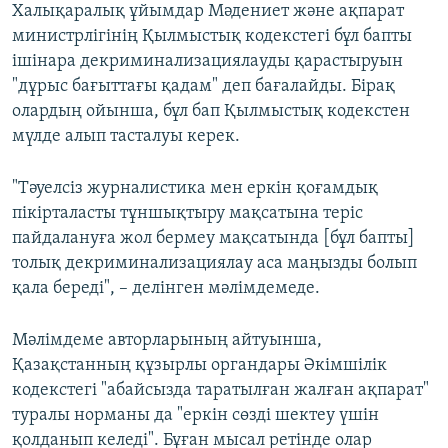
Халықаралық ұйымдар Мәдениет және ақпарат
министрлігінің Қылмыстық кодекстегі бұл бапты
ішінара декриминализациялауды қарастыруын
"дұрыс бағыттағы қадам" деп бағалайды. Бірақ
олардың ойынша, бұл бап Қылмыстық кодекстен
мүлде алып тасталуы керек.
"Тәуелсіз журналистика мен еркін қоғамдық
пікірталасты тұншықтыру мақсатына теріс
пайдалануға жол бермеу мақсатында [бұл бапты]
толық декриминализациялау аса маңызды болып
қала береді", – делінген мәлімдемеде.
Мәлімдеме авторларының айтуынша,
Қазақстанның құзырлы органдары Әкімшілік
кодекстегі "абайсызда таратылған жалған ақпарат"
туралы норманы да "еркін сөзді шектеу үшін
қолданып келеді". Бұған мысал ретінде олар