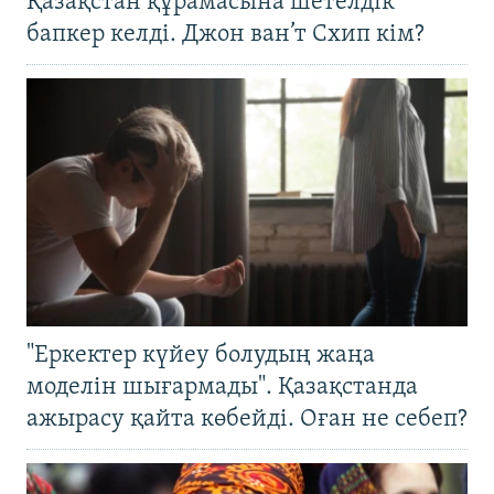
Қазақстан құрамасына шетелдік
бапкер келді. Джон ван’т Схип кім?
"Еркектер күйеу болудың жаңа
моделін шығармады". Қазақстанда
ажырасу қайта көбейді. Оған не себеп?