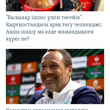
"Басқалар ішпес үшін төгейік".
Қырғызстандағы арақ төгу челленджі:
Ақша шашу ма әлде жамандықпен
күрес пе?