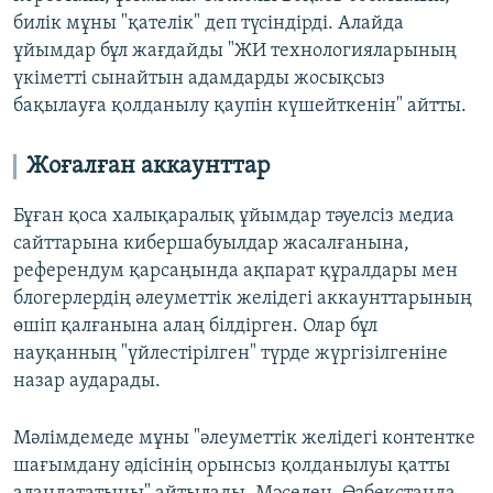
билік мұны "қателік" деп түсіндірді. Алайда
ұйымдар бұл жағдайды "ЖИ технологияларының
үкіметті сынайтын адамдарды жосықсыз
бақылауға қолданылу қаупін күшейткенін" айтты.
Жоғалған аккаунттар
Бұған қоса халықаралық ұйымдар тәуелсіз медиа
сайттарына кибершабуылдар жасалғанына,
референдум қарсаңында ақпарат құралдары мен
блогерлердің әлеуметтік желідегі аккаунттарының
өшіп қалғанына алаң білдірген. Олар бұл
науқанның "үйлестірілген" түрде жүргізілгеніне
назар аударады.
Мәлімдемеде мұны "әлеуметтік желідегі контентке
шағымдану әдісінің орынсыз қолданылуы қатты