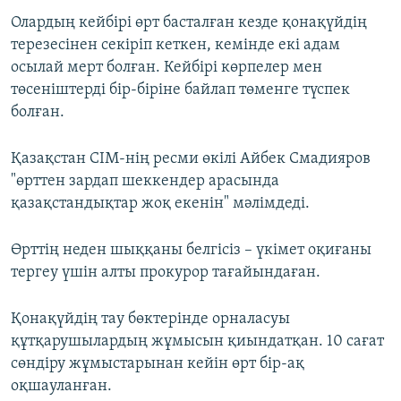
Олардың кейбірі өрт басталған кезде қонақүйдің
терезесінен секіріп кеткен, кемінде екі адам
осылай мерт болған. Кейбірі көрпелер мен
төсеніштерді бір-біріне байлап төменге түспек
болған.
Қазақстан СІМ-нің ресми өкілі Айбек Смадияров
"өрттен зардап шеккендер арасында
қазақстандықтар жоқ екенін" мәлімдеді.
Өрттің неден шыққаны белгісіз – үкімет оқиғаны
тергеу үшін алты прокурор тағайындаған.
Қонақүйдің тау бөктерінде орналасуы
құтқарушылардың жұмысын қиындатқан. 10 сағат
сөндіру жұмыстарынан кейін өрт бір-ақ
оқшауланған.