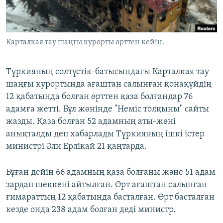
ЖАЗЫЛЫҢЫЗ
Карталкая тау шаңғы курорты өрттен кейін.
Басқа тілдерде
Түркияның солтүстік-батысындағы Карталкая тау
шаңғы курортында ағаштан салынған қонақүйдің
12 қабатында болған өрттен қаза болғандар 76
адамға жетті. Бұл жөнінде "Неміс толқыны" сайты
жазды. Қаза болған 52 адамның аты-жөні
анықталды деп хабарлады Түркияның ішкі істер
министрі Әли Ерлікай 21 қаңтарда.
Бұған дейін 66 адамның қаза болғаны және 51 адам
зардап шеккені айтылған. Өрт ағаштан салынған
ғимараттың 12 қабатында басталған. Өрт басталған
кезде онда 238 адам болған деді министр.