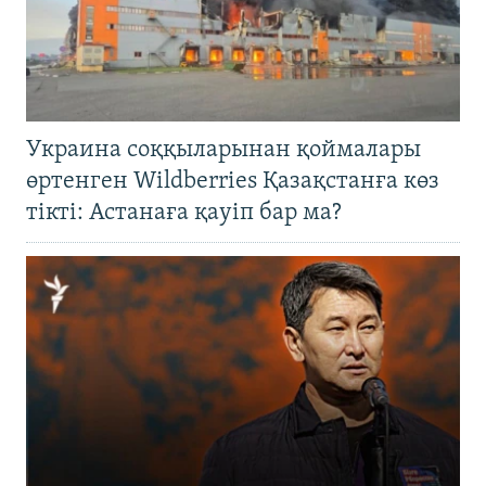
Украина соққыларынан қоймалары
өртенген Wildberries Қазақстанға көз
тікті: Астанаға қауіп бар ма?