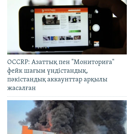
OCCRP: Азаттық пен "Мониториға"
фейк шағым үндістандық,
пәкістандық аккаунттар арқылы
жасалған