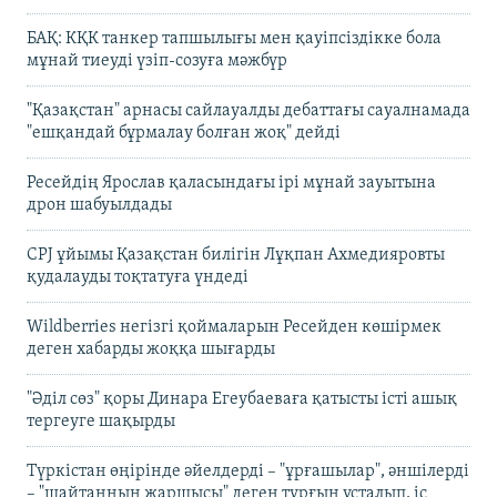
БАҚ: КҚК танкер тапшылығы мен қауіпсіздікке бола
мұнай тиеуді үзіп-созуға мәжбүр
"Қазақстан" арнасы сайлауалды дебаттағы сауалнамада
"ешқандай бұрмалау болған жоқ" дейді
Ресейдің Ярослав қаласындағы ірі мұнай зауытына
дрон шабуылдады
CPJ ұйымы Қазақстан билігін Лұқпан Ахмедияровты
қудалауды тоқтатуға үндеді
Wildberries негізгі қоймаларын Ресейден көшірмек
деген хабарды жоққа шығарды
"Әділ сөз" қоры Динара Егеубаеваға қатысты істі ашық
тергеуге шақырды
Түркістан өңірінде әйелдерді – "ұрғашылар", әншілерді
– "шайтанның жаршысы" деген тұрғын ұсталып, іс