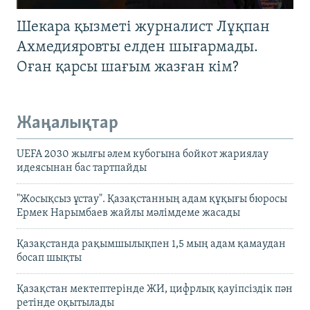
Шекара қызметі журналист Лұқпан
Ахмедияровты елден шығармады.
Оған қарсы шағым жазған кім?
Жаңалықтар
UEFA 2030 жылғы әлем кубогына бойкот жариялау
идеясынан бас тартпайды
"Жосықсыз ұстау". Қазақстанның адам құқығы бюросы
Ермек Нарымбаев жайлы мәлімдеме жасады
Қазақстанда рақымшылықпен 1,5 мың адам қамаудан
босап шықты
Қазақстан мектептерінде ЖИ, цифрлық қауіпсіздік пән
ретінде оқытылады