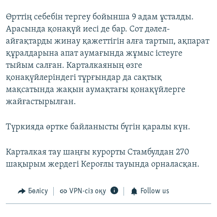
Өрттің себебін тергеу бойынша 9 адам ұсталды.
Арасында қонақүй иесі де бар. Сот дәлел-
айғақтарды жинау қажеттігін алға тартып, ақпарат
құралдарына апат аумағында жұмыс істеуге
тыйым салған. Карталкаяның өзге
қонақүйлеріндегі тұрғындар да сақтық
мақсатында жақын аумақтағы қонақүйлерге
жайғастырылған.
Түркияда өртке байланысты бүгін қаралы күн.
Карталкая тау шаңғы курорты Стамбулдан 270
шақырым жердегі Кероғлы тауында орналасқан.
Бөлісу
VPN-сіз оқу
Follow us