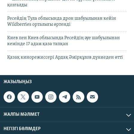
қозғалды
Ресейдің Тула облысында дрон шабуылынан кейін
Wildberries орталығы өртенді
Киев пен Киев облысында Ресейдің әуе шабуылынан
кемінде 17 адам қаза тапқан
Қазақ кинорежиссері Ардақ Әмірқұлов дүниеден өтті
ЖАЗЫЛЫҢЫЗ
ЖАЛПЫ МӘЛІМЕТ
НЕГІЗГІ БӨЛІМДЕР