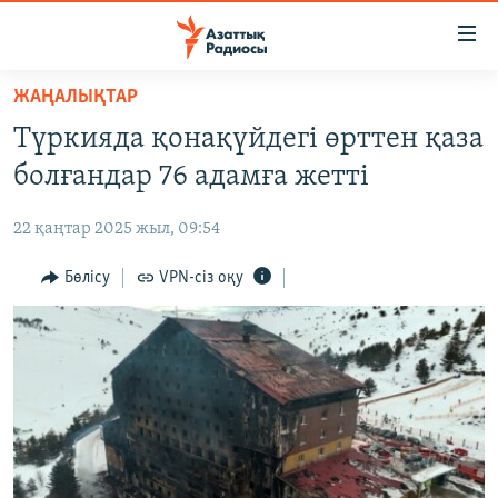
Accessibility
links
Skip
ЖАҢАЛЫҚТАР
to
ЖАҢАЛЫҚТАР
Түркияда қонақүйдегі өрттен қаза
main
САЯСАТ
content
болғандар 76 адамға жетті
AZATTYQTV
Skip
to
22 қаңтар 2025 жыл, 09:54
ҚАҢТАР ОҚИҒАСЫ
main
АДАМ ҚҰҚЫҚТАРЫ
Бөлісу
VPN-сіз оқу
Navigation
Skip
ӘЛЕУМЕТ
to
ӘЛЕМ
Search
АРНАЙЫ ЖОБАЛАР
Русский