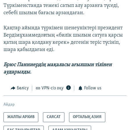
Түркіменстанда темекі сатып алу арзанға түседі,
себебі шылым бағасы арзандаған.
Қаңтар айында түркімен шенеуніктері президент
Бердімұхаммедовтың «билік шылым сатуға қарсы
қатаң шара қолдану керек» дегенін теріс түсініп,
шара қабылдаған еді.
Брюс Панниердің мақаласы ағылшын тілінен
аударылды.
Бөлісу
VPN-сіз оқу
Follow us
Айдар
ЖАЛПЫ АРХИВ
САЯСАТ
ОРТАЛЫҚ АЗИЯ