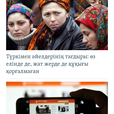
Түркімен әйелдерінің тағдыры: өз
елінде де, жат жерде де құқығы
қорғалмаған