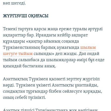
көп шегеді.
ЖҮРГІЗУШІ ОҚИҒАСЫ
Темекі тартуға қарсы жаңа ереже туралы әртүрлі
ақпараттар бар. Ирандағы кейбір ақпарат
құралдары «қаңтар айының соңында
Түркіменстанның барлық аумағында
шылым
шегуге тыйым
салынды» деп жазды. Дәл ондай
тыйым салынбаса да шылымқорлар өмірі бұл елде
қиындай бастағаны анық.
Азаттықтың Түркімен қызметі зерттеу жүргізіп
көрді. Түркімен үкіметі Азаттықты ұнатпайды,
сондықтан тұрғындар бізбен сөйлесуге қорқады,
оның себебі түсінікті.
Азаттық тілшісі Түркіменстанға жүк көлігімен