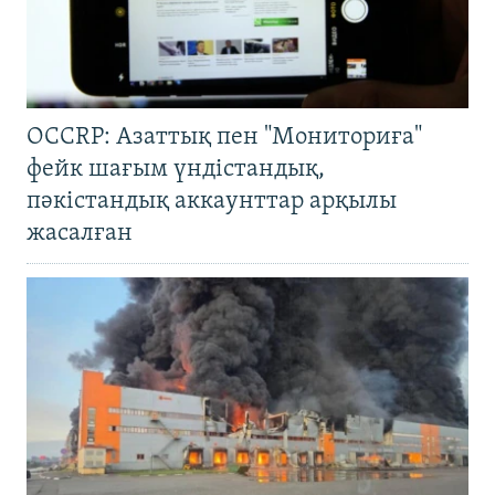
OCCRP: Азаттық пен "Мониториға"
фейк шағым үндістандық,
пәкістандық аккаунттар арқылы
жасалған