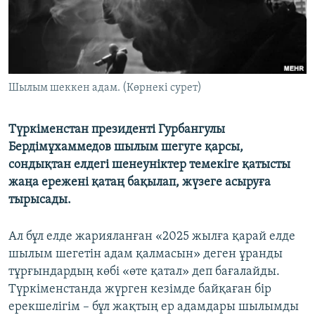
ЖАЗЫЛЫҢЫЗ
Басқа тілдерде
Шылым шеккен адам. (Көрнекі сурет)
Түркіменстан президенті Гурбангулы
Бердімұхаммедов шылым шегуге қарсы,
сондықтан елдегі шенеуніктер темекіге қатысты
жаңа ережені қатаң бақылап, жүзеге асыруға
тырысады.
Ал бұл елде жарияланған «2025 жылға қарай елде
шылым шегетін адам қалмасын» деген ұранды
тұрғындардың көбі «өте қатал» деп бағалайды.
Түркіменстанда жүрген кезімде байқаған бір
ерекшелігім – бұл жақтың ер адамдары шылымды