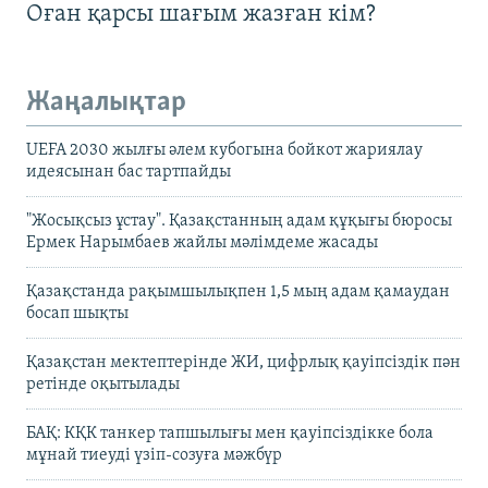
Оған қарсы шағым жазған кім?
Жаңалықтар
UEFA 2030 жылғы әлем кубогына бойкот жариялау
идеясынан бас тартпайды
"Жосықсыз ұстау". Қазақстанның адам құқығы бюросы
Ермек Нарымбаев жайлы мәлімдеме жасады
Қазақстанда рақымшылықпен 1,5 мың адам қамаудан
босап шықты
Қазақстан мектептерінде ЖИ, цифрлық қауіпсіздік пән
ретінде оқытылады
БАҚ: КҚК танкер тапшылығы мен қауіпсіздікке бола
мұнай тиеуді үзіп-созуға мәжбүр