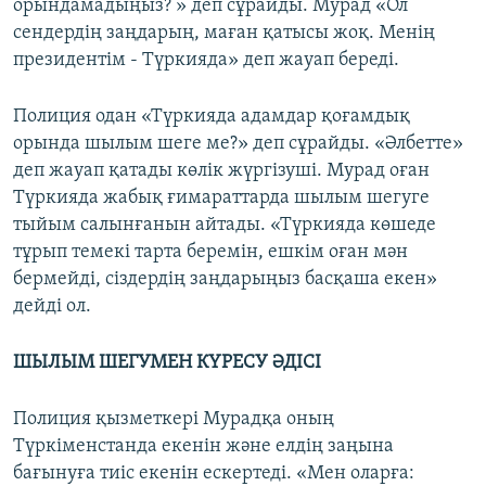
орындамадыңыз? » деп сұрайды. Мурад «Ол
сендердің заңдарың, маған қатысы жоқ. Менің
президентім - Түркияда» деп жауап береді.
Полиция одан «Түркияда адамдар қоғамдық
орында шылым шеге ме?» деп сұрайды. «Әлбетте»
деп жауап қатады көлік жүргізуші. Мурад оған
Түркияда жабық ғимараттарда шылым шегуге
тыйым салынғанын айтады. «Түркияда көшеде
тұрып темекі тарта беремін, ешкім оған мән
бермейді, сіздердің заңдарыңыз басқаша екен»
дейді ол.
ШЫЛЫМ ШЕГУМЕН КҮРЕСУ ӘДІСІ
Полиция қызметкері Мурадқа оның
Түркіменстанда екенін және елдің заңына
бағынуға тиіс екенін ескертеді. «Мен оларға: