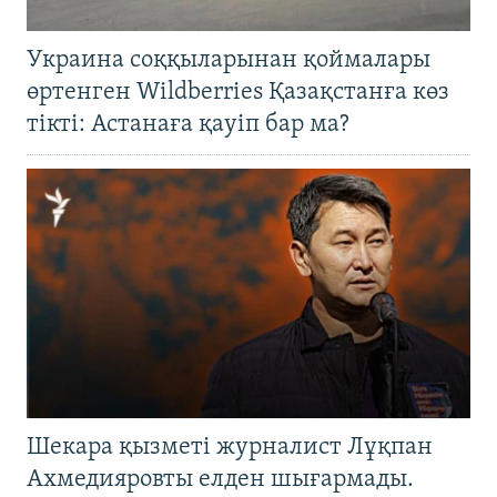
Украина соққыларынан қоймалары
өртенген Wildberries Қазақстанға көз
тікті: Астанаға қауіп бар ма?
Шекара қызметі журналист Лұқпан
Ахмедияровты елден шығармады.