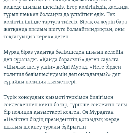
көшеде шылым шектіңіз. Егер көлігіңіздің қасында
тұрып шеккен болсаңыз да ұстайтын едік. Тек
көліктің ішінде тартуға тиіссіз. Бірақ ол жүріп бара
жатқанда шылым шегуге болмайтындықтан, оны
тоқтатуыңыз керек» деген.
Мурад біраз уақытқа бөлімшеден шығып келейін
деп сұранады. «Қайда барасың?» деген сауалға
«Шылым шегу үшін» дейді Мурад. «Неге бірден
полиция бөлімшесіндемін деп ойладыңыз?» деп
сұрайды полиция қызметкері.
Түрік консулдық қызметі түркімен билігімен
сөйлескеннен кейін болар, түрікше сөйлейтін тағы
бір полиция қызметкері келген. Ол Мурадтан
«Неліктен біздің президенттің қоғамдық жерде
шылым шекпеу туралы бұйрығын