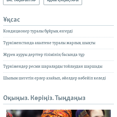
БАС ТАҚЫРЫПТАР
АДАМ ҚҰҚЫҚТАРЫ
Ұқсас
Кондиционер туралы бұйрық өзгерді
Түркіменстанда ахалтеке туралы жарлық шықты
Жүрек ауруы дерттер тізімінің басында тұр
Түркімендер ресми шараларды тойлаудан шаршады
Шылым шегетін ерлер азайып, әйелдер көбейіп келеді
Оқыңыз. Көріңіз. Тыңдаңыз