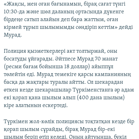
«Жақсы, мен оған бағынамын, бірақ сағат түнгі
10:30-да және шөл даланың ортасында дүкенге
бірдеңе сатып алайын деп бара жаттым, оған
кірмей тұрып шылымымды сөндіріп кеттім» дейді
Мурад.
Полиция қызметкерлері акт толтырмай, оны
босатуды ұйғарады. Әйтпесе Мурад 70 манат
(ресми бағам бойынша 18 доллар) айыппұл
төлейтін еді. Мурад темекіге қарсы кампанияның
басқа да жақтары туралы айтты. Ол шекарадан
өткен кезде шекарашылар Түркіменстанға әр адам
екі қорап қана шылым алып (400 дана шылым)
кіре алатынын ескертеді.
Түркімен жол-көлік полициясы тоқтатқан кезде бір
қорап шылым сұрайды, бірақ Мурад бір-екі
шылым беріп өтіп келеді. Оның айтуынша, бүкіл