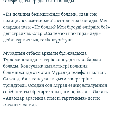
телефондағы кредиті бітіп қалады.
«Біз полиция бөлімшесінде болдық, одан соң
полиция қызметкерлері акт толтыра бастады. Мен
олардан тағы «Не болды? Мен біреуді өлтірдім бе?»
деп сұрадым. Олар «Сіз темекі шектіңіз» деді»
дейді түркиялық көлік жүргізуші.
Мурадтың отбасы арқылы бұл жағдайда
Түркіменстандағы түрік консулдығы хабардар
болады. Консулдық қызметкері полиция
бөлімшесінде отырған Мурадқа телефон шалған.
Ол жағдайды консулдық қызметкерлеріне
түсіндіреді. Осыдан соң Мурад өзінің ұсталуының
себебін тағы бір мәрте анықтамақ болады. Ол тағы
«Адамдар арасында темекі тарттыңыз» деген
жауапты естиді.