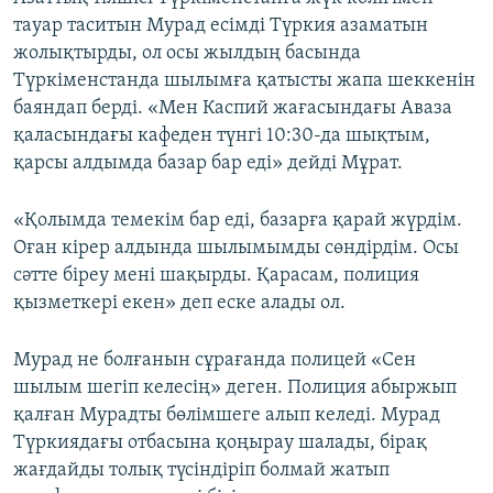
тауар таситын Мурад есімді Түркия азаматын
жолықтырды, ол осы жылдың басында
Түркіменстанда шылымға қатысты жапа шеккенін
баяндап берді. «Мен Каспий жағасындағы Аваза
қаласындағы кафеден түнгі 10:30-да шықтым,
қарсы алдымда базар бар еді» дейді Мұрат.
«Қолымда темекім бар еді, базарға қарай жүрдім.
Оған кірер алдында шылымымды сөндірдім. Осы
сәтте біреу мені шақырды. Қарасам, полиция
қызметкері екен» деп еске алады ол.
Мурад не болғанын сұрағанда полицей «Сен
шылым шегіп келесің» деген. Полиция абыржып
қалған Мурадты бөлімшеге алып келеді. Мурад
Түркиядағы отбасына қоңырау шалады, бірақ
жағдайды толық түсіндіріп болмай жатып