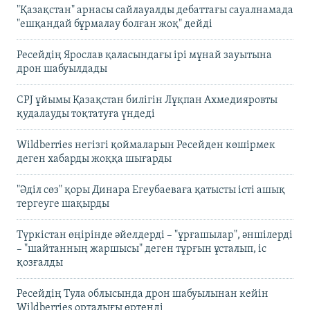
"Қазақстан" арнасы сайлауалды дебаттағы сауалнамада
"ешқандай бұрмалау болған жоқ" дейді
Ресейдің Ярослав қаласындағы ірі мұнай зауытына
дрон шабуылдады
CPJ ұйымы Қазақстан билігін Лұқпан Ахмедияровты
қудалауды тоқтатуға үндеді
Wildberries негізгі қоймаларын Ресейден көшірмек
деген хабарды жоққа шығарды
"Әділ сөз" қоры Динара Егеубаеваға қатысты істі ашық
тергеуге шақырды
Түркістан өңірінде әйелдерді – "ұрғашылар", әншілерді
– "шайтанның жаршысы" деген тұрғын ұсталып, іс
қозғалды
Ресейдің Тула облысында дрон шабуылынан кейін
Wildberries орталығы өртенді