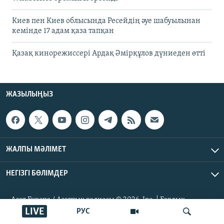
Киев пен Киев облысында Ресейдің әуе шабуылынан
кемінде 17 адам қаза тапқан
Қазақ кинорежиссері Ардақ Әмірқұлов дүниеден өтті
ЖАЗЫЛЫҢЫЗ
ЖАЛПЫ МӘЛІМЕТ
НЕГІЗГІ БӨЛІМДЕР
Азат Еуропа / Азаттық радиосы © 2026, Inc. | Барлық
құқықтары қорғалған
LIVE
РУС