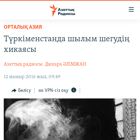
Accessibility
links
Skip
ОРТАЛЫҚ АЗИЯ
to
ЖАҢАЛЫҚТАР
Түркіменстанда шылым шегудің
main
САЯСАТ
content
хикаясы
AZATTYQTV
Skip
to
Азаттық радиосы
Динара ӘЛІМЖАН
ҚАҢТАР ОҚИҒАСЫ
main
12 мамыр 2016 жыл, 09:49
АДАМ ҚҰҚЫҚТАРЫ
Navigation
Skip
ӘЛЕУМЕТ
Бөлісу
VPN-сіз оқу
to
ӘЛЕМ
Search
АРНАЙЫ ЖОБАЛАР
Русский