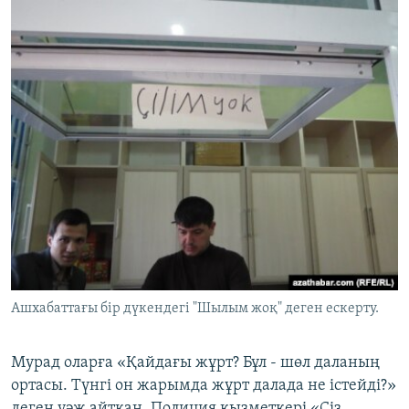
Ашхабаттағы бір дүкендегі "Шылым жоқ" деген ескерту.
Мурад оларға «Қайдағы жұрт? Бұл - шөл даланың
ортасы. Түнгі он жарымда жұрт далада не істейді?»
деген уәж айтқан. Полиция қызметкері «Сіз