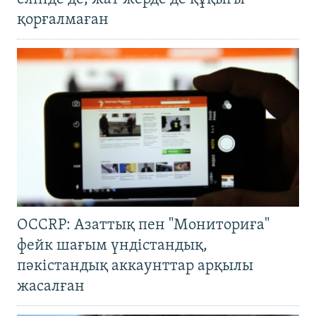
қорғалмаған
OCCRP: Азаттық пен "Мониториға"
фейк шағым үндістандық,
пәкістандық аккаунттар арқылы
жасалған