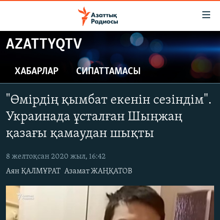
Accessibility
links
Skip
AZATTYQTV
to
ЖАҢАЛЫҚТАР
main
САЯСАТ
ХАБАРЛАР
СИПАТТАМАСЫ
content
AZATTYQTV
Skip
"Өмірдің қымбат екенін сезіндім".
to
ҚАҢТАР ОҚИҒАСЫ
main
Украинада ұсталған Шыңжаң
АДАМ ҚҰҚЫҚТАРЫ
Navigation
қазағы қамаудан шықты
Skip
ӘЛЕУМЕТ
to
8 желтоқсан 2020 жыл, 16:42
ӘЛЕМ
Search
Аян ҚАЛМҰРАТ
Азамат ЖАҢҚАТОВ
АРНАЙЫ ЖОБАЛАР
Русский