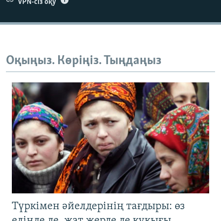
VPN-сіз оқу
Оқыңыз. Көріңіз. Тыңдаңыз
Түркімен әйелдерінің тағдыры: өз
елінде де, жат жерде де құқығы