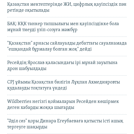
Қазақстан мектептерінде ЖИ, цифрлық қауіпсіздік пән
ретінде оқытылады
БАҚ: КҚК танкер тапшылығы мен қауіпсіздікке бола
мұнай тиеуді үзіп-созуға мәжбүр
"Қазақстан" арнасы сайлауалды дебаттағы сауалнамада
"ешқандай бұрмалау болған жоқ" дейді
Ресейдің Ярослав қаласындағы ірі мұнай зауытына
дрон шабуылдады
CPJ ұйымы Қазақстан билігін Лұқпан Ахмедияровты
қудалауды тоқтатуға үндеді
Wildberries негізгі қоймаларын Ресейден көшірмек
деген хабарды жоққа шығарды
"Әділ сөз" қоры Динара Егеубаеваға қатысты істі ашық
тергеуге шақырды