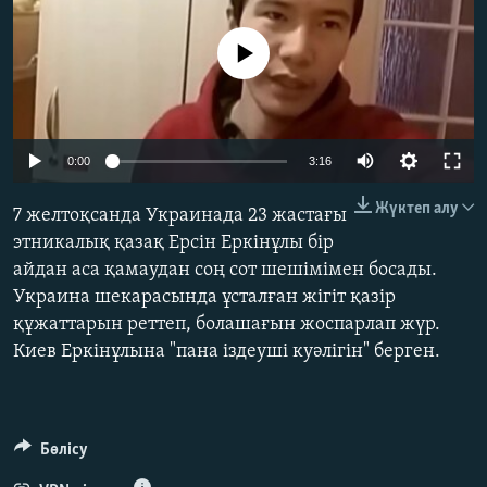
ЖАЗЫЛЫҢЫЗ
No media source currently available
Басқа тілдерде
Auto
0:00
3:16
240p
Жүктеп алу
7 желтоқсанда Украинада 23 жастағы
360p
этникалық қазақ Ерсін Еркінұлы бір
айдан аса қамаудан соң сот шешімімен босады.
480p
Auto
240p
360p
480p
Украина шекарасында ұсталған жігіт қазір
720p
құжаттарын реттеп, болашағын жоспарлап жүр.
720p
1080p
1080p
Киев Еркінұлына "пана іздеуші куәлігін" берген.
Бөлісу