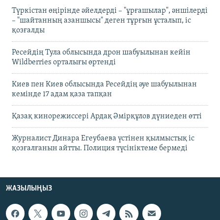
Түркістан өңірінде әйелдерді – "ұрғашылар", әншілерді
– "шайтанның азаншысы" деген тұрғын ұсталып, іс
қозғалды
Ресейдің Тула облысында дрон шабуылынан кейін
Wildberries орталығы өртенді
Киев пен Киев облысында Ресейдің әуе шабуылынан
кемінде 17 адам қаза тапқан
Қазақ кинорежиссері Ардақ Әмірқұлов дүниеден өтті
Журналист Динара Егеубаева үстінен қылмыстық іс
қозғалғанын айтты. Полиция түсініктеме бермеді
ЖАЗЫЛЫҢЫЗ