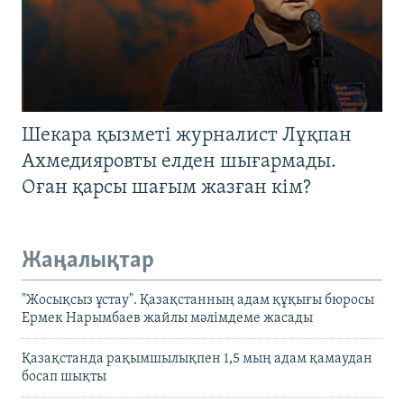
Шекара қызметі журналист Лұқпан
Ахмедияровты елден шығармады.
Оған қарсы шағым жазған кім?
Жаңалықтар
"Жосықсыз ұстау". Қазақстанның адам құқығы бюросы
Ермек Нарымбаев жайлы мәлімдеме жасады
Қазақстанда рақымшылықпен 1,5 мың адам қамаудан
босап шықты