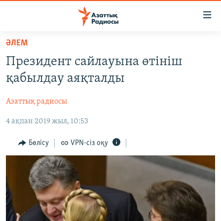
Accessibility
links
Skip
ӘЛЕМ
to
ЖАҢАЛЫҚТАР
Президент сайлауына өтініш
main
САЯСАТ
content
қабылдау аяқталды
AZATTYQTV
Skip
to
Азаттық радиосы
ҚАҢТАР ОҚИҒАСЫ
main
4 ақпан 2019 жыл, 10:53
АДАМ ҚҰҚЫҚТАРЫ
Navigation
Skip
ӘЛЕУМЕТ
Бөлісу
VPN-сіз оқу
to
ӘЛЕМ
Search
АРНАЙЫ ЖОБАЛАР
Русский