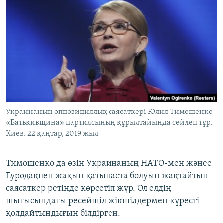
Украинаның оппозициялық саясаткері Юлия Тимошенко
«Батькивщина» партиясының құрылтайында сөйлеп тұр.
Киев. 22 қаңтар, 2019 жыл
Тимошенко да өзін Украинаның НАТО-мен жәнее
Еуродақпен жақын қатынаста болуын жақтайтын
саясаткер ретінде көрсетіп жүр. Ол елдің
шығысындағы ресейшіл жікшілдермен күресті
қолдайтындығын білдірген.