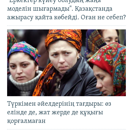
"Еркектер күйеу болудың жаңа
моделін шығармады". Қазақстанда
ажырасу қайта көбейді. Оған не себеп?
Түркімен әйелдерінің тағдыры: өз
елінде де, жат жерде де құқығы
қорғалмаған