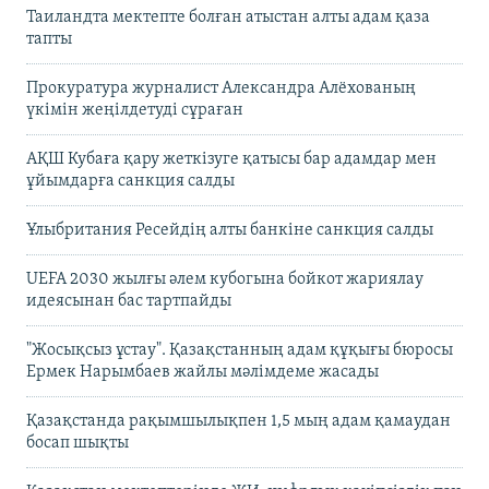
Таиландта мектепте болған атыстан алты адам қаза
тапты
Прокуратура журналист Александра Алёхованың
үкімін жеңілдетуді сұраған
АҚШ Кубаға қару жеткізуге қатысы бар адамдар мен
ұйымдарға санкция салды
Ұлыбритания Ресейдің алты банкіне санкция салды
UEFA 2030 жылғы әлем кубогына бойкот жариялау
идеясынан бас тартпайды
"Жосықсыз ұстау". Қазақстанның адам құқығы бюросы
Ермек Нарымбаев жайлы мәлімдеме жасады
Қазақстанда рақымшылықпен 1,5 мың адам қамаудан
босап шықты