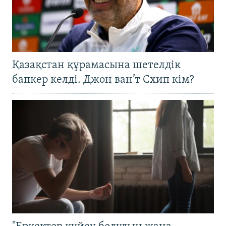
Қазақстан құрамасына шетелдік
бапкер келді. Джон ван’т Схип кім?