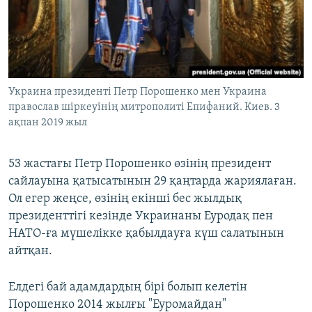
Украина президенті Петр Порошенко мен Украина
православ шіркеуінің митрополиті Епифаний. Киев. 3
ақпан 2019 жыл
53 жастағы Петр Порошенко өзінің президент
сайлауына қатысатынын 29 қаңтарда жариялаған.
Ол егер жеңсе, өзінің екінші бес жылдық
президенттігі кезінде Украинаны Еуродақ пен
НАТО-ға мүшелікке қабылдауға күш салатынын
айтқан.
Елдегі бай адамдардың бірі болып келетін
Порошенко 2014 жылғы "Еуромайдан"