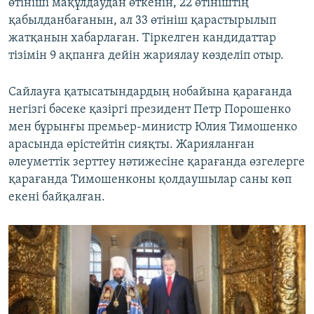
өтініші мақұлдаудан өткенін, 22 өтініштің
қабылданбағанын, ал 33 өтініш қарастырылып
жатқанын хабарлаған. Тіркелген кандидаттар
тізімін 9 ақпанға дейін жариялау көзделіп отыр.
Сайлауға қатысатындардың нобайына қарағанда
негізгі бәсеке қазіргі президент Петр Порошенко
мен бұрынғы премьер-министр Юлия Тимошенко
арасында өрістейтін сияқты. Жарияланған
әлеуметтік зерттеу нәтижесіне қарағанда өзгелерге
қарағанда Тимошенконы қолдаушылар саны көп
екені байқалған.