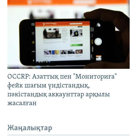
OCCRP: Азаттық пен "Мониториға"
фейк шағым үндістандық,
пәкістандық аккаунттар арқылы
жасалған
Жаңалықтар