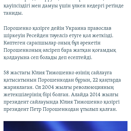
қауіпсіздігі мен дамуы үшін үлкен кедергі ретінде
таниды.
Порошенко қазірге дейін Украина православ
шіркеуін Ресейден тәуелсіз етуге қол жеткізді.
Көптеген сарапшылар оның бұл әрекетін
Порошенконың әлсіреп бара жатқан қоғамдық
қолдауына сеп болады деп есептейді.
58 жастағы Юлия Тимошенко өзінің сайлауға
қатысатынын Порошенкодан бұрын, 22 қаңтарда
жариялаған. Ол 2004 жылғы револююцияның
жетекшілерінің бірі болған. Алайда 2014 жылғы
президент сайлауында Юлия Тимошенко қазіргі
президент Петр Порошенкодан ұтылып қалған.