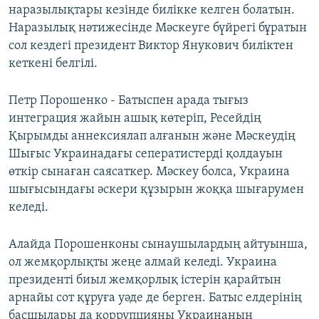
наразылықтары кезінде билікке келген болатын.
Наразылық нәтижесінде Мәскеуге бүйрегі бұратын
сол кездегі президент Виктор Янукович биліктен
кеткені белгілі.
Петр Порошенко - Батыспен арада тығыз
интеграция жайын ашық көтеріп, Ресейдің
Қырымды аннексиялап алғанын және Мәскеудің
Шығыс Украинадағы сеператистерді қолдауын
өткір сынаған саясаткер. Мәскеу болса, Украина
шығысындағы әскери құзырын жоққа шығарумен
келеді.
Алайда Порошенконы сынаушылардың айтуынша,
ол жемқорлықты жеңе алмай келеді. Украина
президенті биыл жемқорлық істерін қарайтын
арнайы сот құруға уәде де берген. Батыс елдерінің
басшылары да коррупцияны Украинаның