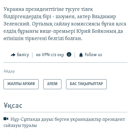
Украина президенттігіне түсуге тілек
білдіргендердің бірі - шоумен, актер Владимир
Зеленский. Орталық сайлау комиссиясы бұған қоса
елдің бұрынғы вице-премьері Юрий Бойконың да
өтінішін тіркегені белгілі болған.
Бөлісу
VPN-сіз оқу
Follow us
Айдар
ЖАЛПЫ АРХИВ
ӘЛЕМ
БАС ТАҚЫРЫПТАР
Ұқсас
Нұр-Сұлтанда дауыс берген украиндықтар президент
сайлауы туралы