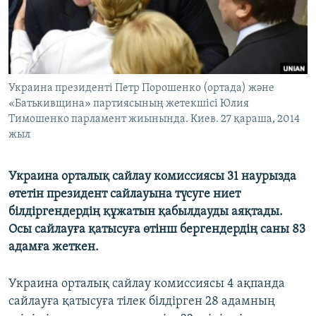
ЖАЗЫЛЫҢЫЗ
Басқа тілдерде
Украина президенті Петр Порошенко (ортада) және
«Батькивщина» партиясының жетекшісі Юлия
Тимошенко парламент жиынында. Киев. 27 қараша, 2014
жыл
Украина орталық сайлау комиссиясы 31 наурызда
өтетін президент сайлауына түсуге ниет
білдіргендердің құжатын қабылдауды аяқтады.
Осы сайлауға қатысуға өтінш бергендердің саны 83
адамға жеткен.
Украина орталық сайлау комиссиясы 4 ақпанда
сайлауға қатысуға тілек білдірген 28 адамның