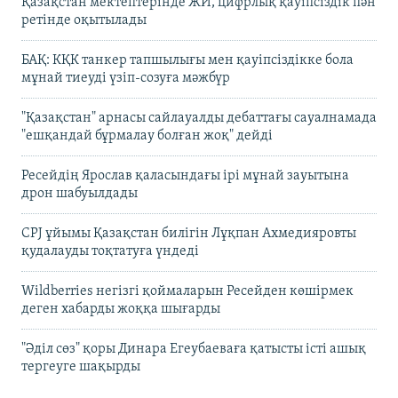
Қазақстан мектептерінде ЖИ, цифрлық қауіпсіздік пән
ретінде оқытылады
БАҚ: КҚК танкер тапшылығы мен қауіпсіздікке бола
мұнай тиеуді үзіп-созуға мәжбүр
"Қазақстан" арнасы сайлауалды дебаттағы сауалнамада
"ешқандай бұрмалау болған жоқ" дейді
Ресейдің Ярослав қаласындағы ірі мұнай зауытына
дрон шабуылдады
CPJ ұйымы Қазақстан билігін Лұқпан Ахмедияровты
қудалауды тоқтатуға үндеді
Wildberries негізгі қоймаларын Ресейден көшірмек
деген хабарды жоққа шығарды
"Әділ сөз" қоры Динара Егеубаеваға қатысты істі ашық
тергеуге шақырды