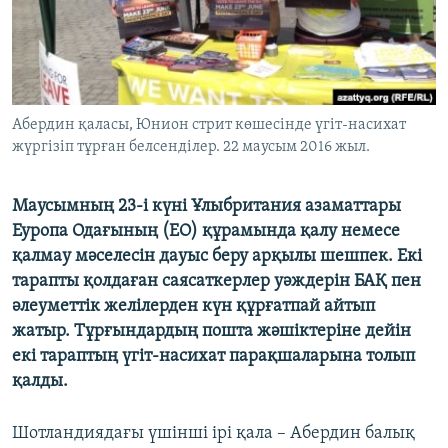
ЖАЗЫЛЫҢЫЗ
Басқа тілдерде
Абердин қаласы, Юнион стрит көшесінде үгіт-насихат
жүргізіп тұрған белсенділер. 22 маусым 2016 жыл.
Маусымның 23-і күні Ұлыбритания азаматтары
Еуропа Одағының (ЕО) құрамында қалу немесе
қалмау мәселесін дауыс беру арқылы шешпек. Екі
тарапты қолдаған саясаткерлер уәждерін БАҚ пен
әлеуметтік желілерден күн құрғатпай айтып
жатыр. Тұрғындардың пошта жәшіктеріне дейін
екі тараптың үгіт-насихат парақшаларына толып
қалды.
Шотландиядағы үшінші ірі қала – Абердин балық