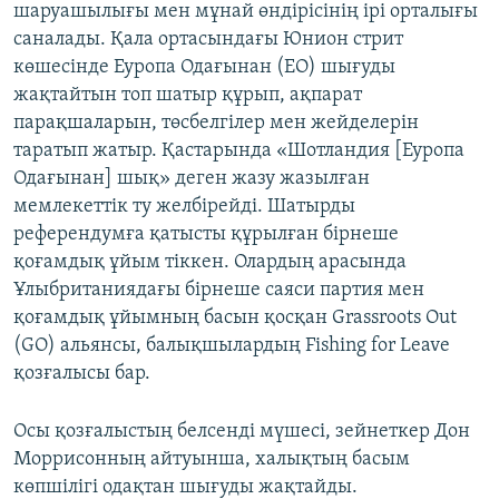
шаруашылығы мен мұнай өндірісінің ірі орталығы
саналады. Қала ортасындағы Юнион стрит
көшесінде Еуропа Одағынан (ЕО) шығуды
жақтайтын топ шатыр құрып, ақпарат
парақшаларын, төсбелгілер мен жейделерін
таратып жатыр. Қастарында «Шотландия [Еуропа
Одағынан] шық» деген жазу жазылған
мемлекеттік ту желбірейді. Шатырды
референдумға қатысты құрылған бірнеше
қоғамдық ұйым тіккен. Олардың арасында
Ұлыбританиядағы бірнеше саяси партия мен
қоғамдық ұйымның басын қосқан Grassroots Out
(GO) альянсы, балықшылардың Fishing for Leave
қозғалысы бар.
Осы қозғалыстың белсенді мүшесі, зейнеткер Дон
Моррисонның айтуынша, халықтың басым
көпшілігі одақтан шығуды жақтайды.