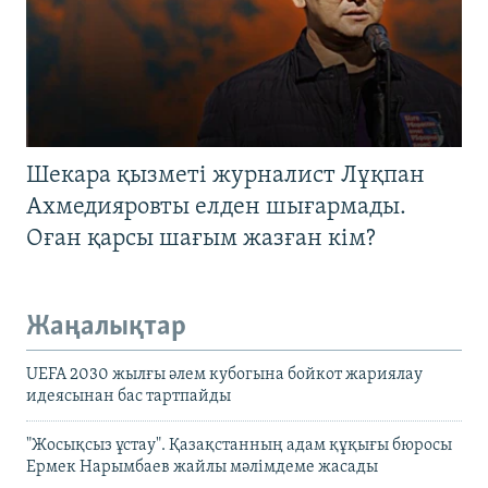
Шекара қызметі журналист Лұқпан
Ахмедияровты елден шығармады.
Оған қарсы шағым жазған кім?
Жаңалықтар
UEFA 2030 жылғы әлем кубогына бойкот жариялау
идеясынан бас тартпайды
"Жосықсыз ұстау". Қазақстанның адам құқығы бюросы
Ермек Нарымбаев жайлы мәлімдеме жасады