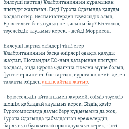
билеуші партия) Ұлыбританияның құрамынан
шығуды жақтаған. Енді Еуропа Одағында қалуды
қолдап отыр. Вестминстерден тәуелсіздік алып,
Брюссельге бағынудың не қисыны бар? Біз толық
тәуелсіздік алуымыз керек, - дейді Моррисон.
Билеуші партия өкілдері тіпті егер
Ұлыбританияның басқа өңірлері одақта қалуды
жақтап, Шотландия ЕО-ның қатарынан шығуды
қолдаса, онда Еуропа Одағына тікелей мүше болып,
фунт стерлингтен бас тартып, еуроға көшеміз деген
талапты әзірден
ашық айтып жатыр
.
- Брюссельдің айтқанымен жүрмей, өзіміз тәуелсіз
шешім қабылдай алуымыз керек. Біздің қазір
Еурокомиссияда дауыс беру құқығымыз да жоқ.
Еуропа Одағында қабылданған ережелердің
барлығын бұлжытпай орындауымыз керек, тіпті