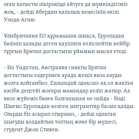
оған қатысты пікірімізді айтуға да мүмкіндігіміз
жоқ, - дейді Абердин қалалық кеңесінің өкілі
Уэнди Агню.
Ұлыбритания ЕО құрамынан шықса, Еуропадан
бөлініп қалады деген қауіппен келіспейтін кейбір
тұрғын Британ достастығы ұйымын мысал етеді.
- Біз Үндістан, Австралия сияқты Британ
достастығы елдерімен арада жеңіл виза алуды
жолға қойғанбыз. Ешқандай одақсыз-ақ ол жақтан
кәсіби деңгейі жоғары мамандар келіп жатыр. Ал
виза жүйеміз бөлек болғанынан не пайда - бізді
Шығыс Еуропадан келген мигранттар басып қалды.
Оларды біз асырап отырмыз, - дейді одақтан
шығуды қолдайтын топтың және бір мүшесі,
студент Джон Стивен.