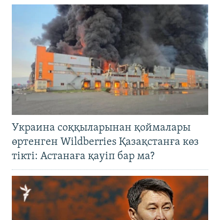
Украина соққыларынан қоймалары
өртенген Wildberries Қазақстанға көз
тікті: Астанаға қауіп бар ма?