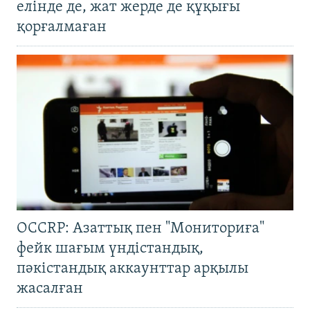
елінде де, жат жерде де құқығы
қорғалмаған
OCCRP: Азаттық пен "Мониториға"
фейк шағым үндістандық,
пәкістандық аккаунттар арқылы
жасалған