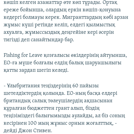
көшіп келген азаматтар өте көп тұрады. Ортақ
ереже бойынша, олардың еркін көшіп-қонуына
кедергі болмауы керек. Мигранттардың көбі арзан
жұмыс күші ретінде келіп, елдегі қылмыстық
ахуалға, жұмыссыздық деңгейіне кері әсерін
тигізді деп санайтындар бар.
Fishing for Leave қозғалысы өкілдерінің айтуынша,
ЕО-ға мүше болғалы елдің балық шаруашылығы
қатты зардап шегіп келеді.
- Ұлыбритания теңіздерінің 60 пайызы
шетелдіктердің қолында. ЕО-ның басқа елдері
британдық салық төлеушілердің ақшасынан
құралған бюджеттен грант алып, біздің
теңізіміздегі балығымызды аулайды, ал біз соның
кесірінен 100 мың жұмыс орнын жоғалттық, -
дейді Джон Стивен.