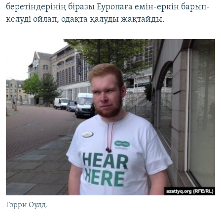
беретіндерінің біразы Еуропаға емін-еркін барып-
келуді ойлап, одақта қалуды жақтайды.
Гэрри Оулд.