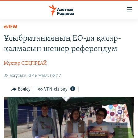
Accessibility
links
Skip
ӘЛЕМ
to
ЖАҢАЛЫҚТАР
Ұлыбританияның ЕО-да қалар-
main
САЯСАТ
content
қалмасын шешер референдум
AZATTYQTV
Skip
to
Мұхтар СЕҢГІРБАЙ
ҚАҢТАР ОҚИҒАСЫ
main
23 маусым 2016 жыл, 08:17
АДАМ ҚҰҚЫҚТАРЫ
Navigation
Skip
ӘЛЕУМЕТ
Бөлісу
VPN-сіз оқу
to
ӘЛЕМ
Search
АРНАЙЫ ЖОБАЛАР
Русский