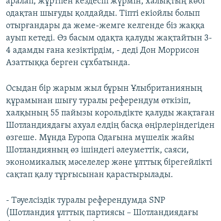
аралап, жұртпен кездесіп жүрмін, халықтың көбі
одақтан шығуды қолдайды. Тіпті екіойлы болып
отырғандары да жеме-жемге келгенде біз жаққа
ауып кетеді. Өз басым одақта қалуды жақтайтын 3-
4 адамды ғана кезіктірдім, - деді Дон Моррисон
Азаттыққа берген сұхбатында.
Осыдан бір жарым жыл бұрын Ұлыбританияның
құрамынан шығу туралы референдум өткізіп,
халқының 55 пайызы корольдікте қалуды жақтаған
Шотландиядағы ахуал елдің басқа өңірлеріндегіден
өзгеше. Мұнда Еуропа Одағына мүшелік жайы
Шотландияның өз ішіндегі әлеуметтік, саяси,
экономикалық мәселелер және ұлттық бірегейлікті
сақтап қалу тұрғысынан қарастырылады.
- Тәуелсіздік туралы референдумда SNP
(Шотландия ұлттық партиясы – Шотландиядағы