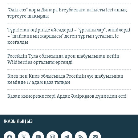
"Әділ сөз" қоры Динара Егеубаеваға қатысты істі ашық
тергеуге шақырды
Түркістан өңірінде әйелдерді – "ұрғашылар", әншілерді
– "шайтанның жаршысы" деген тұрғын ұсталып, іс
қозғалды
Ресейдің Тула облысында дрон шабуылынан кейін
Wildberries орталығы өртенді
Киев пен Киев облысында Ресейдің әуе шабуылынан
кемінде 17 адам қаза тапқан
Қазақ кинорежиссері Ардақ Әмірқұлов дүниеден өтті
ЖАЗЫЛЫҢЫЗ