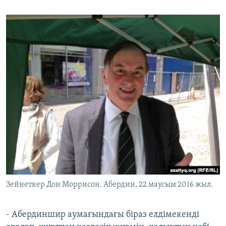
Зейнеткер Дон Моррисон. Абердин, 22 маусым 2016 жыл.
- Абердиншир аумағындағы біраз елдімекенді