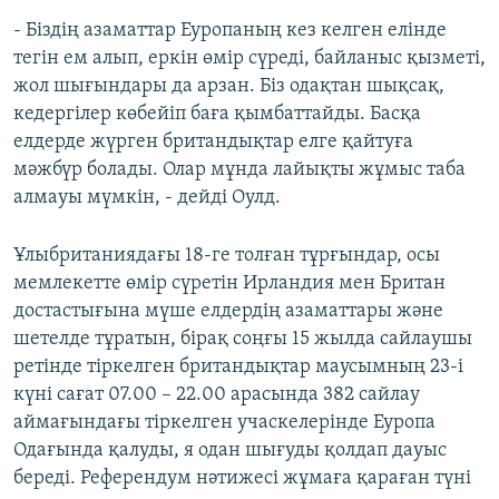
- Біздің азаматтар Еуропаның кез келген елінде
тегін ем алып, еркін өмір сүреді, байланыс қызметі,
жол шығындары да арзан. Біз одақтан шықсақ,
кедергілер көбейіп баға қымбаттайды. Басқа
елдерде жүрген британдықтар елге қайтуға
мәжбүр болады. Олар мұнда лайықты жұмыс таба
алмауы мүмкін, - дейді Оулд.
Ұлыбританиядағы 18-ге толған тұрғындар, осы
мемлекетте өмір сүретін Ирландия мен Британ
достастығына мүше елдердің азаматтары және
шетелде тұратын, бірақ соңғы 15 жылда сайлаушы
ретінде тіркелген британдықтар маусымның 23-і
күні сағат 07.00 – 22.00 арасында 382 сайлау
аймағындағы тіркелген учаскелерінде Еуропа
Одағында қалуды, я одан шығуды қолдап дауыс
береді. Референдум нәтижесі жұмаға қараған түні