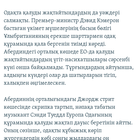
Одақта қалуды жақтайтындардың да уәждері
салмақты. Премьер-министр Дэвид Кэмерон
бастаған үкімет мүшелерінің басым бөлігі
Ұлыбританияның ерекше шарттармен одақ
құрамында қала бергенін тиімді көреді.
Абердиндегі орталық көшеде ЕО-да қалуды
жақтайтындардың үгіт-насихатшылары сәрсенбі
күні онша байқалмады. Тұрғындардың айтуынша,
алдыңғы күндері олар да шатырларын тігіп,
халықпен әңгімелескен.
Абердиннің орталығындағы Джордж стрит
көшесінде скрипка тартып, нәпақа табатын
музыкант Сэнди Туеддл Еуропа Одағының
құрамында қалуды жақтап дауыс беретінін айтты.
Оның сөзінше, одақты құбыжық көріп
жүргендердің көбі соңғы жылдардағы оң