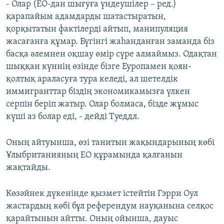
- Олар (ЕО-дан шығуға үндеушілер – ред.)
қарапайым адамдарды шатастыратын,
қорқытатын фактілерді айтып, манипуляция
жасағанға құмар. Бүгінгі жаһанданған заманда біз
басқа әлемнен оқшау өмір сүре алмаймыз. Одақтан
шыққан күннің өзінде бізге Еуропамен қоян-
қолтық араласуға тура келеді, ал шетелдік
иммигранттар біздің экономикамызға үлкен
серпін беріп жатыр. Олар болмаса, бізде жұмыс
күші аз болар еді, - дейді Туеддл.
Оның айтуынша, өзі танитын жақындарының көбі
Ұлыбританияның ЕО құрамында қалғанын
жақтайды.
Көзәйнек дүкенінде қызмет істейтін Гэрри Оул
жастардың көбі бұл референдум науқанына селқос
қарайтынын айтты. Оның ойынша, дауыс