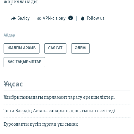
жарияланады.
Бөлісу
VPN-сіз оқу
Follow us
Айдар
ЖАЛПЫ АРХИВ
САЯСАТ
ӘЛЕМ
БАС ТАҚЫРЫПТАР
Ұқсас
Ұлыбританиядағы парламент тарату ерекшеліктері
Тони Блэрдің Астана сапарының шығынын есептеді
Еуроодақты күтіп тұрған үш сынақ