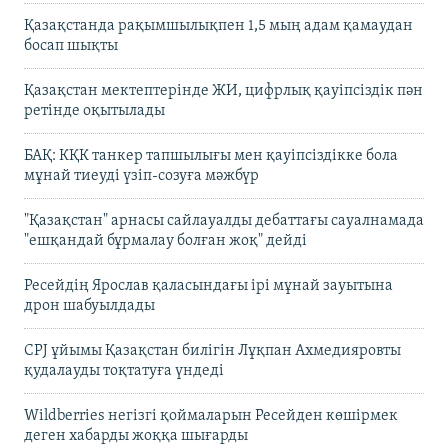
Қазақстанда рақымшылықпен 1,5 мың адам қамаудан
босап шықты
Қазақстан мектептерінде ЖИ, цифрлық қауіпсіздік пән
ретінде оқытылады
БАҚ: КҚК танкер тапшылығы мен қауіпсіздікке бола
мұнай тиеуді үзіп-созуға мәжбүр
"Қазақстан" арнасы сайлауалды дебаттағы сауалнамада
"ешқандай бұрмалау болған жоқ" дейді
Ресейдің Ярослав қаласындағы ірі мұнай зауытына
дрон шабуылдады
CPJ ұйымы Қазақстан билігін Лұқпан Ахмедияровты
қудалауды тоқтатуға үндеді
Wildberries негізгі қоймаларын Ресейден көшірмек
деген хабарды жоққа шығарды