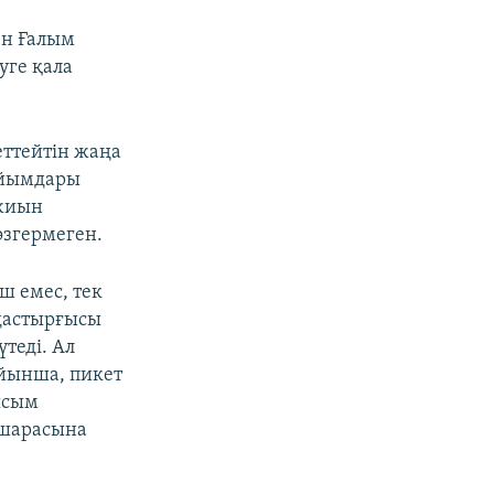
ен Ғалым
уге қала
еттейтін жаңа
ұйымдары
 жиын
өзгермеген.
ш емес, тек
мдастырғысы
үтеді. Ал
ойынша, пикет
қысым
 шарасына