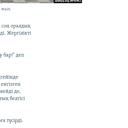
 жыл.
н соң оралдық
і. Жергілікті
 бар!" деп
ңгейінде
 енгізген
мейді де,
ың белгісі
а түсірді.