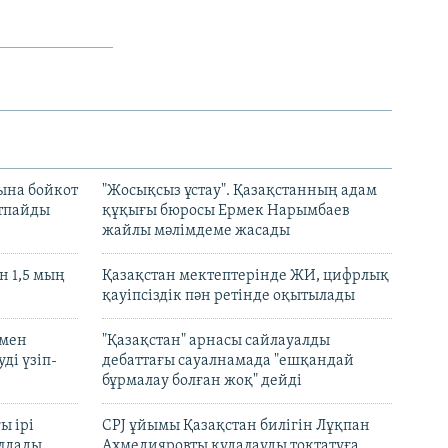
ына бойкот
"Жосықсыз ұстау". Қазақстанның адам
ртпайды
құқығы бюросы Ермек Нарымбаев
жайлы мәлімдеме жасады
 1,5 мың
Қазақстан мектептерінде ЖИ, цифрлық
қауіпсіздік пән ретінде оқытылады
 мен
"Қазақстан" арнасы сайлауалды
ді үзіп-
дебаттағы сауалнамада "ешқандай
бұрмалау болған жоқ" дейді
ы ірі
CPJ ұйымы Қазақстан билігін Лұқпан
лдады
Ахмедияровты қудалауды тоқтатуға