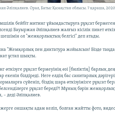
н Әліпқалиев. Орал, Батыс Қазақстан облысы. 7 қараша, 2020
кімшілік бейбіт митинг ұйымдастыруға рұқсат бермеге
сенді Бауыржан Әліпқалиев жалғыз кісілік пикет өткізд
 шешімін ол "жемқорлықтың белгісі" деп атады.
ына "Жемқорлық пен диктатура жойылсын! Бізде таңдау
кат ұстап шықты.
нг өткізуге рұқсат бермеуінің өзі [биліктің] барлық де
 екенін білдіреді. Неге елдің бас санитарлық дәрігері
рмаларға сүйеніп, біздің шара өткізуімізге рұқсат бер
елсенділерге рұқсат береді?! Мұның бәрін жемқорлықт
 – деді Әліпқалиев.
жерге оншақты адам келіп, болған жайтты фото, видеоғ