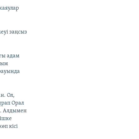
жаяулар
меуі заңсыз
ағы адам
йым
рауында
н. Ол,
сұрап Орал
н. Алдымен
нішке
өп кісі