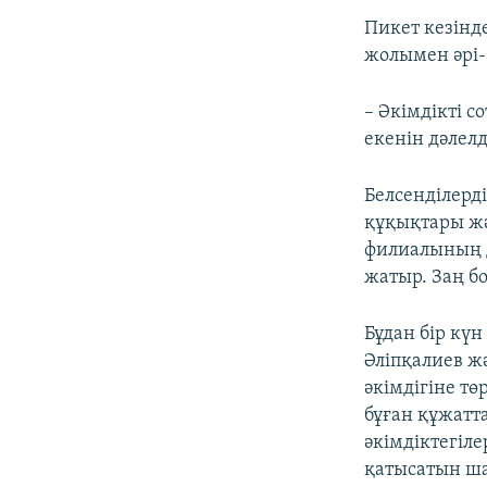
Пикет кезінд
жолымен әрі-б
– Әкімдікті с
екенін дәлелд
Белсенділерд
құқықтары ж
филиалының д
жатыр. Заң б
Бұдан бір күн
Әліпқалиев жә
әкімдігіне тө
бұған құжатт
әкімдіктегіле
қатысатын ша