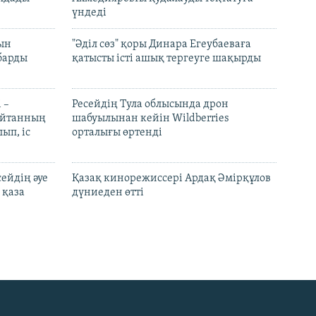
үндеді
рын
"Әділ сөз" қоры Динара Егеубаеваға
барды
қатысты істі ашық тергеуге шақырды
 –
Ресейдің Тула облысында дрон
шайтанның
шабуылынан кейін Wildberries
ып, іс
орталығы өртенді
ейдің әуе
Қазақ кинорежиссері Ардақ Әмірқұлов
 қаза
дүниеден өтті