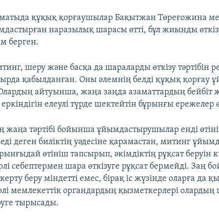
лматыда құқық қорғаушылар Бақытжан Төреғожина м
мдастырған наразылық шарасы өтті, бұл жиынды өткіз
ім берген.
тинг, шеру және басқа да шараларды өткізу тәртібін р
ырда қабылданған. Оны әлемнің белді құқық қорғау 
 Олардың айтуынша, жаңа заңда азаматтардың бейбіт
еркіндігін елеулі түрде шектейтін бұрынғы ережелер 
ің жаңа тәртібі бойынша ұйымдастырушылар енді өтіні
реді деген биліктің уәдесіне қарамастан, митинг ұйы
рынғыдай өтініш тапсырып, әкімдіктің рұқсат беруін к
рлі себептермен шара өткізуге рұқсат бермейді. Заң б
скерту беру міндетті емес, бірақ іс жүзінде оларға да 
рлі мемлекеттік органдардың қызметкерлері олардың
руге тырысады.