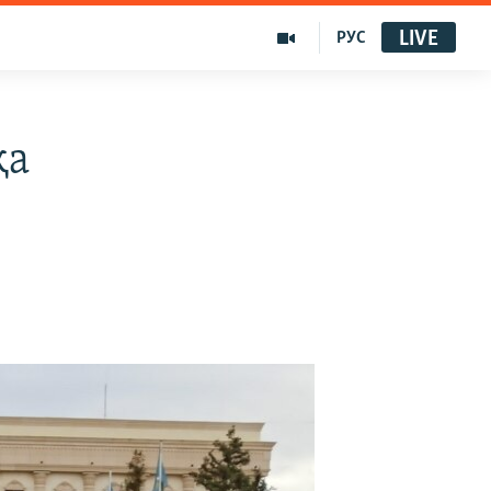
LIVE
РУС
қа