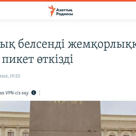
ық белсенді жемқорлық
пикет өткізді
ыл, 19:23
VPN-сіз оқу