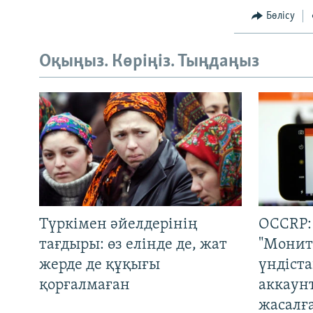
Бөлісу
Оқыңыз. Көріңіз. Тыңдаңыз
Түркімен әйелдерінің
OCCRP:
тағдыры: өз елінде де, жат
"Монит
жерде де құқығы
үндіст
қорғалмаған
аккаун
жасалғ