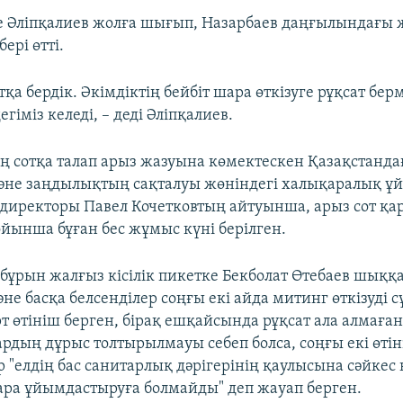
е Әліпқалиев жолға шығып, Назарбаев даңғылындағы 
ері өтті.
отқа бердік. Әкімдіктің бейбіт шара өткізуге рұқсат бер
егіміз келеді, – деді Әліпқалиев.
ің сотқа талап арыз жазуына көмектескен Қазақстанд
әне заңдылықтың сақталуы жөніндегі халықаралық ұ
иректоры Павел Кочетковтың айтуынша, арыз сот қа
ойынша бұған бес жұмыс күні берілген.
 бұрын жалғыз кісілік пикетке Бекболат Өтебаев шыққа
не басқа белсенділер соңғы екі айда митинг өткізуді 
рт өтініш берген, бірақ ешқайсында рұқсат ала алмаға
ардың дұрыс толтырылмауы себеп болса, соңғы екі өті
р "елдің бас санитарлық дәрігерінің қаулысына сәйкес к
ра ұйымдастыруға болмайды" деп жауап берген.