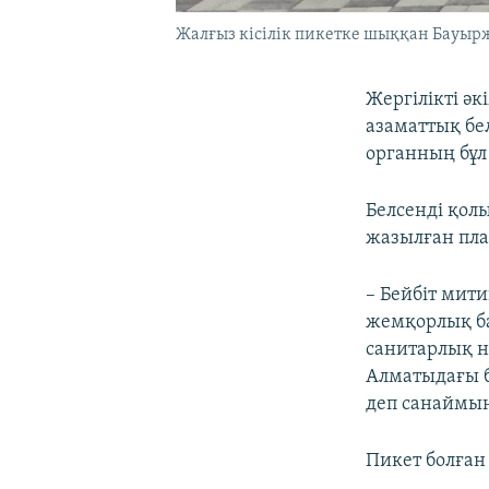
Жалғыз кісілік пикетке шыққан Бауыржа
Жергілікті ә
азаматтық бел
органның бұл
Белсенді қол
жазылған пла
– Бейбіт мити
жемқорлық бар
санитарлық но
Алматыдағы б
деп санаймын,
Пикет болған 