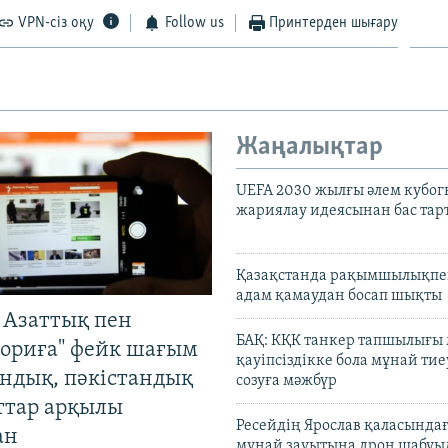
VPN-сіз оқу
Follow us
Принтерден шығару
Жаңалықтар
UEFA 2030 жылғы әлем кубог
жариялау идеясынан бас та
Қазақстанда рақымшылықпен
адам қамаудан босап шықты
 Азаттық пен
БАҚ: КҚК танкер тапшылығы
ориға" фейк шағым
қауіпсіздікке бола мұнай тиеу
андық, пәкістандық
созуға мәжбүр
ттар арқылы
Ресейдің Ярослав қаласындағ
ан
мұнай зауытына дрон шабуы