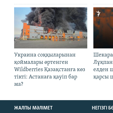
Украина соққыларынан
Шекара
қоймалары өртенген
Лұқпан
Wildberries Қазақстанға көз
елден 
тікті: Астанаға қауіп бар
қарсы 
ма?
ЖАЛПЫ МӘЛІМЕТ
НЕГІЗГІ 