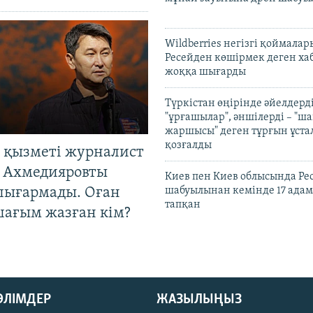
Wildberries негізгі қоймала
Ресейден көшірмек деген ха
жоққа шығарды
Түркістан өңірінде әйелдерді
"ұрғашылар", әншілерді – "
жаршысы" деген тұрғын ұстал
қозғалды
 қызметі журналист
 Ахмедияровты
Киев пен Киев облысында Рес
шығармады. Оған
шабуылынан кемінде 17 адам
тапқан
шағым жазған кім?
БӨЛІМДЕР
ЖАЗЫЛЫҢЫЗ