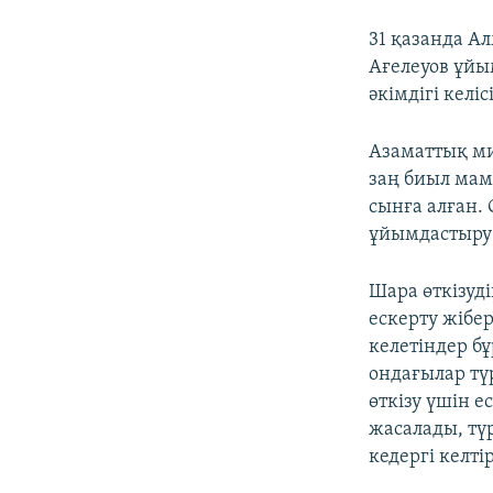
31 қазанда А
Ағелеуов ұйы
әкімдігі келіс
Азаматтық ми
заң биыл мам
сынға алған.
ұйымдастыру 
Шара өткізуд
ескерту жібе
келетіндер бұ
ондағылар тү
өткізу үшін е
жасалады, тү
кедергі келті