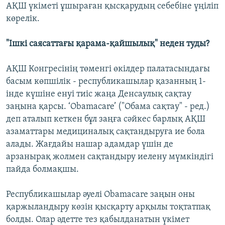
АҚШ үкіметі ұшыраған қысқарудың себебіне үңіліп
көрелік.
"Ішкі саясаттағы қарама-қайшылық" неден туды?
АҚШ Конгресінің төменгі өкілдер палатасындағы
басым көпшілік - республикашылар қазанның 1-
інде күшіне енуі тиіс жаңа Денсаулық сақтау
заңына қарсы. ‘Obamacare’ ("Обама сақтау" - ред.)
деп аталып кеткен бұл заңға сәйкес барлық АҚШ
азаматтары медициналық сақтандыруға ие бола
алады. Жағдайы нашар адамдар үшін де
арзанырақ жолмен сақтандыру иелену мүмкіндігі
пайда болмақшы.
Республикашылар әуелі Obamacare заңын оны
қаржыландыру көзін қысқарту арқылы тоқтатпақ
болды. Олар әдетте тез қабылданатын үкімет