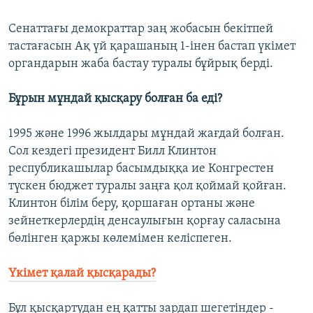
Сенаттағы демократтар заң жобасын бекітпей
тастағасын Ақ үй қарашаның 1-інен бастап үкімет
органдарын жаба бастау туралы бұйрық берді.
Бұрын мұндай қысқару болған ба еді?
1995 және 1996 жылдары мұндай жағдай болған.
Сол кездегі президент Билл Клинтон
республикашылар басымдыққа ие Конгрестен
түскен бюджет туралы заңға қол қоймай қойған.
Клинтон білім беру, қоршаған ортаны және
зейнеткерлердің денсаулығын қорғау саласына
бөлінген қаржы көлемімен келіспеген.
Үкімет қалай қысқарады?
Бұл қысқартудан ең қатты зардап шегетіндер -