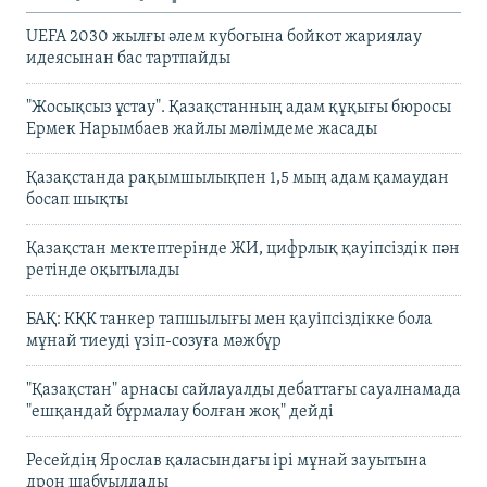
UEFA 2030 жылғы әлем кубогына бойкот жариялау
идеясынан бас тартпайды
"Жосықсыз ұстау". Қазақстанның адам құқығы бюросы
Ермек Нарымбаев жайлы мәлімдеме жасады
Қазақстанда рақымшылықпен 1,5 мың адам қамаудан
босап шықты
Қазақстан мектептерінде ЖИ, цифрлық қауіпсіздік пән
ретінде оқытылады
БАҚ: КҚК танкер тапшылығы мен қауіпсіздікке бола
мұнай тиеуді үзіп-созуға мәжбүр
"Қазақстан" арнасы сайлауалды дебаттағы сауалнамада
"ешқандай бұрмалау болған жоқ" дейді
Ресейдің Ярослав қаласындағы ірі мұнай зауытына
дрон шабуылдады