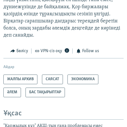
дүниежүзінде де байқалмақ. Қор биржалары
қазірдің өзінде тұрақсыздықты сезініп үлгірді.
Бірқатар сарапшылар дағдарыс тереңдей беретін
болса, оның зардабы әлемдік деңгейде де көрінеді
деп санайды.
Бөлісу
VPN-сіз оқу
Follow us
Айдар
ЖАЛПЫ АРХИВ
САЯСАТ
ЭКОНОМИКА
ӘЛЕМ
БАС ТАҚЫРЫПТАР
Ұқсас
"Қаржылық құз" АҚШ-тың ғана проблемасы емес