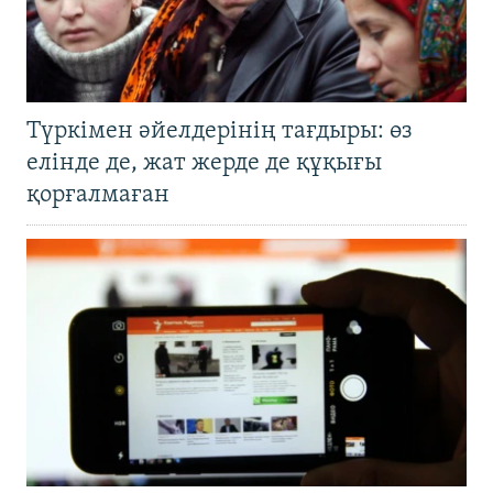
Түркімен әйелдерінің тағдыры: өз
елінде де, жат жерде де құқығы
қорғалмаған