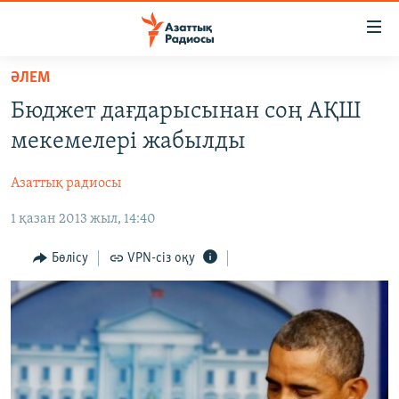
Accessibility
links
Skip
ӘЛЕМ
to
ЖАҢАЛЫҚТАР
Бюджет дағдарысынан соң АҚШ
main
САЯСАТ
content
мекемелері жабылды
AZATTYQTV
Skip
to
Азаттық радиосы
ҚАҢТАР ОҚИҒАСЫ
main
1 қазан 2013 жыл, 14:40
АДАМ ҚҰҚЫҚТАРЫ
Navigation
Skip
ӘЛЕУМЕТ
Бөлісу
VPN-сіз оқу
to
ӘЛЕМ
Search
АРНАЙЫ ЖОБАЛАР
Русский