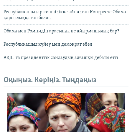
Республикашылар көпшілікке айналған Конгресте Обама
қарсылыққа тап болды
Обама мен Ромнидің арасында не айырмашылық бар?
Республикашыл күйеу мен демократ әйел
АҚШ-та президенттік сайлаудың алғашқы дебаты өтті
Оқыңыз. Көріңіз. Тыңдаңыз