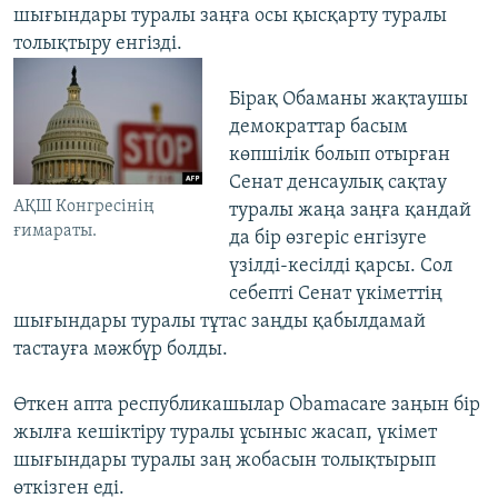
шығындары туралы заңға осы қысқарту туралы
толықтыру енгізді.
Бірақ Обаманы жақтаушы
демократтар басым
көпшілік болып отырған
Сенат денсаулық сақтау
АҚШ Конгресінің
туралы жаңа заңға қандай
ғимараты.
да бір өзгеріс енгізуге
үзілді-кесілді қарсы. Сол
себепті Сенат үкіметтің
шығындары туралы тұтас заңды қабылдамай
тастауға мәжбүр болды.
Өткен апта республикашылар Obamacare заңын бір
жылға кешіктіру туралы ұсыныс жасап, үкімет
шығындары туралы заң жобасын толықтырып
өткізген еді.