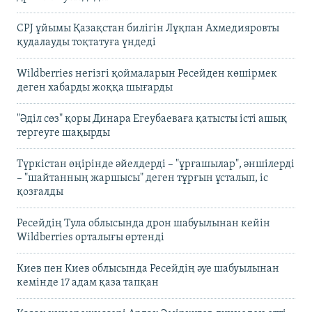
CPJ ұйымы Қазақстан билігін Лұқпан Ахмедияровты
қудалауды тоқтатуға үндеді
Wildberries негізгі қоймаларын Ресейден көшірмек
деген хабарды жоққа шығарды
"Әділ сөз" қоры Динара Егеубаеваға қатысты істі ашық
тергеуге шақырды
Түркістан өңірінде әйелдерді – "ұрғашылар", әншілерді
– "шайтанның жаршысы" деген тұрғын ұсталып, іс
қозғалды
Ресейдің Тула облысында дрон шабуылынан кейін
Wildberries орталығы өртенді
Киев пен Киев облысында Ресейдің әуе шабуылынан
кемінде 17 адам қаза тапқан