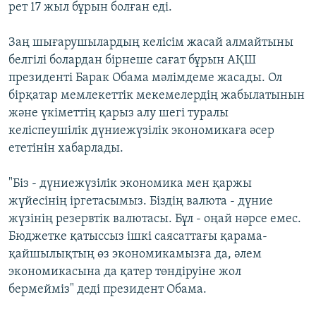
рет 17 жыл бұрын болған еді.
Заң шығарушылардың келісім жасай алмайтыны
белгілі болардан бірнеше сағат бұрын АҚШ
президенті Барак Обама мәлімдеме жасады. Ол
бірқатар мемлекеттік мекемелердің жабылатынын
және үкіметтің қарыз алу шегі туралы
келіспеушілік дүниежүзілік экономикаға әсер
ететінін хабарлады.
"Біз - дүниежүзілік экономика мен қаржы
жүйесінің іргетасымыз. Біздің валюта - дүние
жүзінің резервтік валютасы. Бұл - оңай нәрсе емес.
Бюджетке қатыссыз ішкі саясаттағы қарама-
қайшылықтың өз экономикамызға да, әлем
экономикасына да қатер төндіруіне жол
бермейміз" деді президент Обама.