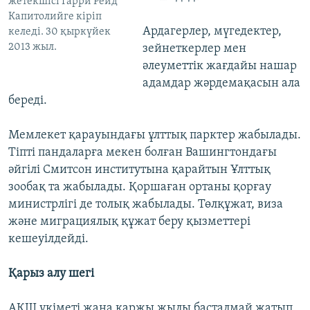
жетекшісі Гарри Рейд
Капитолийге кіріп
Ардагерлер, мүгедектер,
келеді. 30 қыркүйек
2013 жыл.
зейнеткерлер мен
әлеуметтік жағдайы нашар
адамдар жәрдемақасын ала
береді.
Мемлекет қарауындағы ұлттық парктер жабылады.
Тіпті пандаларға мекен болған Вашингтондағы
әйгілі Смитсон институтына қарайтын Ұлттық
зообақ та жабылады. Қоршаған ортаны қорғау
министрлігі де толық жабылады. Төлқұжат, виза
және миграциялық құжат беру қызметтері
кешеуілдейді.
Қарыз алу шегі
АҚШ үкіметі жаңа қаржы жылы басталмай жатып