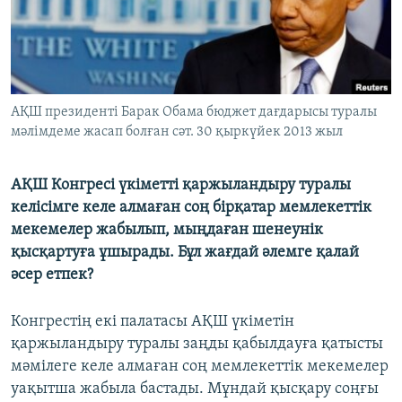
ЖАЗЫЛЫҢЫЗ
Басқа тілдерде
АҚШ президенті Барак Обама бюджет дағдарысы туралы
мәлімдеме жасап болған сәт. 30 қыркүйек 2013 жыл
АҚШ Конгресі үкіметті қаржыландыру туралы
келісімге келе алмаған соң бірқатар мемлекеттік
мекемелер жабылып, мыңдаған шенеунік
қысқартуға ұшырады. Бұл жағдай әлемге қалай
әсер етпек?
Конгрестің екі палатасы АҚШ үкіметін
қаржыландыру туралы заңды қабылдауға қатысты
мәмілеге келе алмаған соң мемлекеттік мекемелер
уақытша жабыла бастады. Мұндай қысқару соңғы