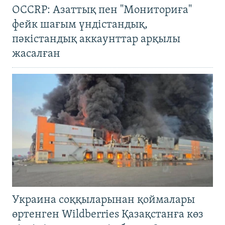
OCCRP: Азаттық пен "Мониториға"
фейк шағым үндістандық,
пәкістандық аккаунттар арқылы
жасалған
Украина соққыларынан қоймалары
өртенген Wildberries Қазақстанға көз