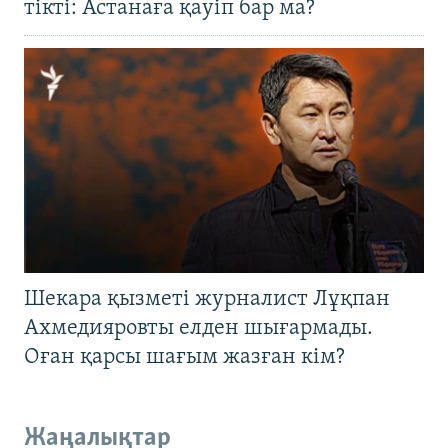
тікті: Астанаға қауіп бар ма?
Шекара қызметі журналист Лұқпан
Ахмедияровты елден шығармады.
Оған қарсы шағым жазған кім?
Жаңалықтар