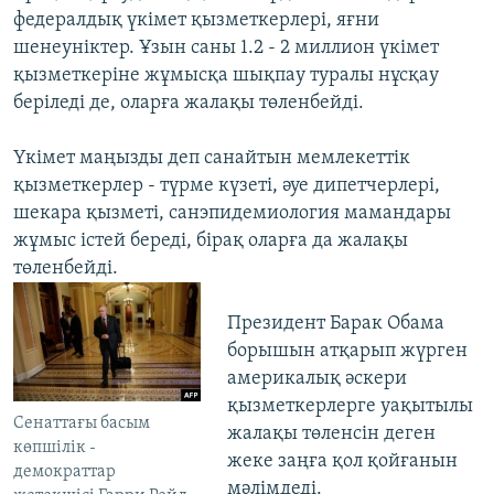
федералдық үкімет қызметкерлері, яғни
шенеуніктер. Ұзын саны 1.2 - 2 миллион үкімет
қызметкеріне жұмысқа шықпау туралы нұсқау
беріледі де, оларға жалақы төленбейді.
Үкімет маңызды деп санайтын мемлекеттік
қызметкерлер - түрме күзеті, әуе дипетчерлері,
шекара қызметі, санэпидемиология мамандары
жұмыс істей береді, бірақ оларға да жалақы
төленбейді.
Президент Барак Обама
борышын атқарып жүрген
америкалық әскери
қызметкерлерге уақытылы
Сенаттағы басым
жалақы төленсін деген
көпшілік -
жеке заңға қол қойғанын
демократтар
мәлімдеді.