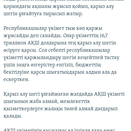
қорындағы ақшаны жұмсап қойып, қарыз алу
шегін ұлғайтуға тырысып жатыр.
Республикашылар үкімет тым көп қаржы
жұмсайды деп санайды. Олар үкіметтің 16,7
триллион АҚШ долларына тең қарыз алу шегін
өсіруге қарсы. Сол себепті республикашылар
үкіметті қаржыландыру шегін кеңейтпей тастау
үшін заңға өзгерістер енгізіп, бюджеттің
бекітілуіне қарсы шығатындарын алдын ала да
ескерткен.
Қарыз алу шегі ұлғаймаған жағдайда АҚШ үкіметі
шығынын жаба алмай, мемлекеттік
қызметкерлерге жалақы төлей алмай дағдарып
қалады.
АҚШ үкіметінің қысқаруы ел ішінде ғана емес,