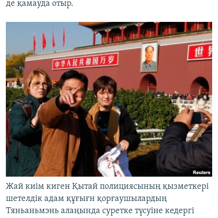
де қамауда отыр.
Жай киім киген Қытай полициясының қызметкері
шетелдік адам құғығн қорғаушылардың
Тяньаньмэнь алаңында суретке түсуіне кедергі