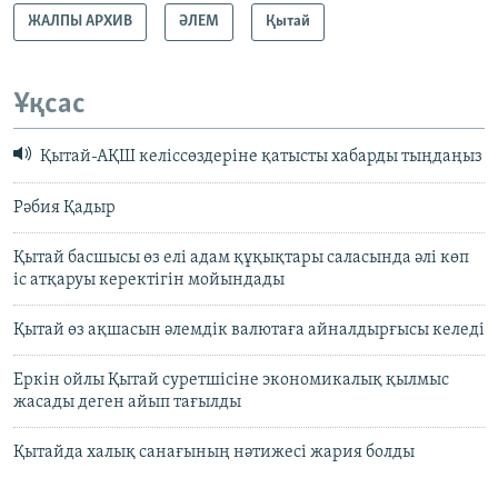
ЖАЛПЫ АРХИВ
ӘЛЕМ
Қытай
Ұқсас
Қытай-АҚШ келіссөздеріне қатысты хабарды тыңдаңыз
Рәбия Қадыр
Қытай басшысы өз елі адам құқықтары саласында әлі көп
іс атқаруы керектігін мойындады
Қытай өз ақшасын әлемдік валютаға айналдырғысы келеді
Еркін ойлы Қытай суретшісіне экономикалық қылмыс
жасады деген айып тағылды
Қытайда халық санағының нәтижесі жария болды