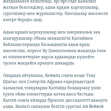
жағдайымен келіспейді. әрі бұл елде қамалып
жатқан белсенділер, адам құқын қорғаушылар,
суретшілер мен журналистер. блогшылар мәселесін
көтере береді» деді.
Адам құқын қорғаушылар мен америкалық заң
шығарушылар Обама әкімшілігін Қытаймен
байланыстарында басымдықты адам құқы
мәселесіне, әсіресе Ху Цзиньтаоның жақында ғана
өз оппоненттеріне қарсы қудалауды күшейте
түскен жағдайға арнауға шақырды.
Олардың айтуынша, Бейжің соңғы кезде Таяу
Шығыс пен Солтүстік Африка елдеріндегідей
халықтық толқуларды Қытайда болдырмау үшін
еркін ойлы азаматтарды қатаң қыса бастады.
Қытай соңғы айларда бірнеше диссидентті қамауға
алды. Билікті сынаушы белгілі суретші Ай Вейвей