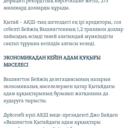
дефициті рекордттық көрсеткішке жетіп, 273
миллиард долларды құрады.
Қытай – АҚШ-тың шетелдегі ең ірі кредиторы, сол
себепті Бейжің Вашингтонның 1,2 триллион доллар
пайыздық өсімді төлей алатындай мүмкіндігін
сақтап тұруына кепілдік алғысы келеді.
ЭКОНОМИКАДАН КЕЙІН АДАМ ҚҰҚЫҒЫ
МӘСЕЛЕСІ
Вашингтон Бейжің делегациясының назарын
экономикалық мәселелермен қатар Қытайдағы
адам құқықтарының бұзылып жатқанына да
аударуға тырысты.
Дүйсенбі күні АҚШ вице-президенті Джо Байден
«Вашингтон Қытайдағы адам құқықтары