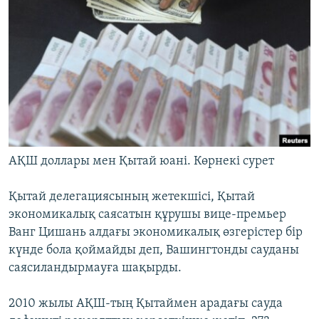
АҚШ доллары мен Қытай юані. Көрнекі сурет
Қытай делегациясының жетекшісі, Қытай
экономикалық саясатын құрушы вице-премьер
Ванг Цишань алдағы экономикалық өзгерістер бір
күнде бола қоймайды деп, Вашингтонды сауданы
саясиландырмауға шақырды.
2010 жылы АҚШ-тың Қытаймен арадағы сауда