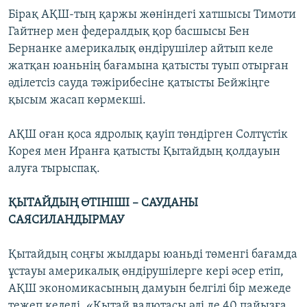
Бірақ АҚШ-тың қаржы жөніндегі хатшысы Тимоти
Гайтнер мен федералдық қор басшысы Бен
Бернанке америкалық өндірушілер айтып келе
жатқан юаньнің бағамына қатысты туып отырған
әділетсіз сауда тәжірибесіне қатысты Бейжіңге
қысым жасап көрмекші.
АҚШ оған қоса ядролық қауіп төндірген Солтүстік
Корея мен Иранға қатысты Қытайдың қолдауын
алуға тырыспақ.
ҚЫТАЙДЫҢ ӨТІНІШІ – САУДАНЫ
САЯСИЛАНДЫРМАУ
Қытайдың соңғы жылдары юаньді төменгі бағамда
ұстауы америкалық өндірушілерге кері әсер етіп,
АҚШ экономикасының дамуын белгілі бір межеде
тежеп келеді. «Қытай валютасы әлі де 40 пайызға