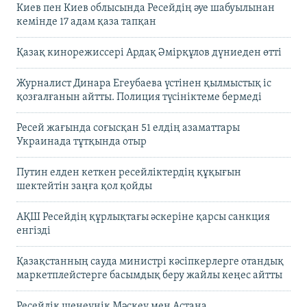
Киев пен Киев облысында Ресейдің әуе шабуылынан
кемінде 17 адам қаза тапқан
Қазақ кинорежиссері Ардақ Әмірқұлов дүниеден өтті
Журналист Динара Егеубаева үстінен қылмыстық іс
қозғалғанын айтты. Полиция түсініктеме бермеді
Ресей жағында соғысқан 51 елдің азаматтары
Украинада тұтқында отыр
Путин елден кеткен ресейліктердің құқығын
шектейтін заңға қол қойды
АҚШ Ресейдің құрлықтағы әскеріне қарсы санкция
енгізді
Қазақстанның сауда министрі кәсіпкерлерге отандық
маркетплейстерге басымдық беру жайлы кеңес айтты
Ресейлік шенеунік Мәскеу мен Астана