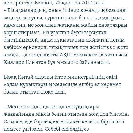
келтіріп тұр. Бейжің, 22 қараша 2010 жыл
– Біз адамдардың, оның ішінде қоғамдық белсенді
заңгер, жазушы, суретші және басқа адамдардың
қамалып, не жоғалып жатқаны жайлы хабарларды
көріп отырмыз. Біз ұзақтан бергі тарихтан
білетініміздей, адам құқықтарын сыйлаған қоғам
көбірек өркендеп, тұрақтылық пен жетістікке жете
алады, - дегенді айтты АҚШ мемлекеттік хатшысы
Хиллари Клинтон бұл мәселеге байланысты.
Бірақ Қытай сыртқы істер министрлігінің өкілі
«адам құқықтары мәселесінде ешбір ел керемет
болып отырған жоқ» деді.
– Мен ешқандай да ел адам құқықтары
жағдайында мінсіз болып отырған жоқ деп білемін.
Ол мәселеде барлық елге сәйкес келетін бір саясат
немесе үлгі жоқ. Себебі екі елдің өз