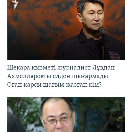
Шекара қызметі журналист Лұқпан
Ахмедияровты елден шығармады.
Оған қарсы шағым жазған кім?