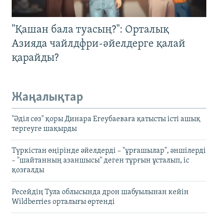
"Қашан бала туасың?": Орталық
Азияда чайлдфри-әйелдерге қалай
қарайды?
Жаңалықтар
"Әділ сөз" қоры Динара Егеубаеваға қатысты істі ашық
тергеуге шақырды
Түркістан өңірінде әйелдерді – "ұрғашылар", әншілерді
– "шайтанның азаншысы" деген тұрғын ұсталып, іс
қозғалды
Ресейдің Тула облысында дрон шабуылынан кейін
Wildberries орталығы өртенді