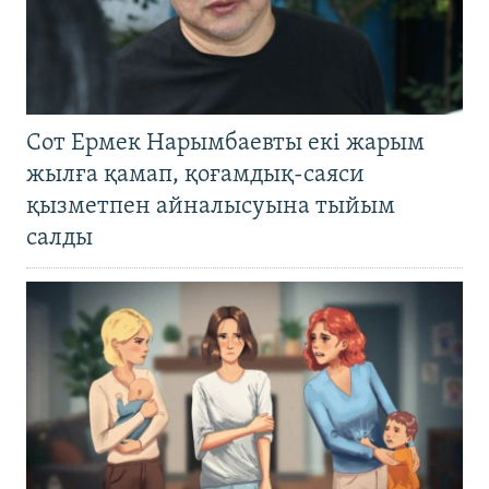
Сот Ермек Нарымбаевты екі жарым
жылға қамап, қоғамдық-саяси
қызметпен айналысуына тыйым
салды