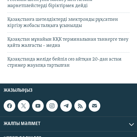
маркетплейстерді біріктірмек дейді
Қазақстанға шетелдіктерді электронды рұқсатпен
кіргізу жобасы талқыға ұсынылды
Қазақстан мұнайын КҚК терминалынан танкерге тиеу
қайта жалғасты – медиа
Қазақстанда желіде бейпіл сөз айтқан 20-дан астам
стример жауапқа тартылған
ЖАЗЫЛЫҢЫЗ
ЖАЛПЫ МӘЛІМЕТ