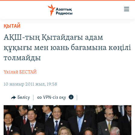
Accessibility
links
Skip
ҚЫТАЙ
to
ЖАҢАЛЫҚТАР
АҚШ-тың Қытайдағы адам
main
САЯСАТ
content
құқығы мен юань бағамына көңілі
AZATTYQTV
Skip
толмайды
to
ҚАҢТАР ОҚИҒАСЫ
main
Үкілай БЕСТАЙ
АДАМ ҚҰҚЫҚТАРЫ
Navigation
Skip
10 мамыр 2011 жыл, 19:58
ӘЛЕУМЕТ
to
ӘЛЕМ
Бөлісу
VPN-сіз оқу
Search
АРНАЙЫ ЖОБАЛАР
Русский