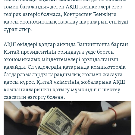
төмен бағаланды» деген АҚШ кәсіпкерлері егер
тезірек өзгеріс болмаса, Конгрестен Бейжіңге
қарсы экономикалық жазалау шараларын енгізуді
сұрап отыр.
АҚШ өкілдері қаңтар айында Вашингтонға барған
Қытай президентінің орындауға уәде берген
экономикалық міндеттемелері орындалғанын
қалайды. Ол уәделердің қатарында компьютерлік
бағдарламаларды қарақшылық жолмен жасауға
қарсы күрес, Қытай үкіметінің жобаларына АҚШ
компанияларының қатысу мүмкіндігін шектеу
саясатын өзгерту болған.