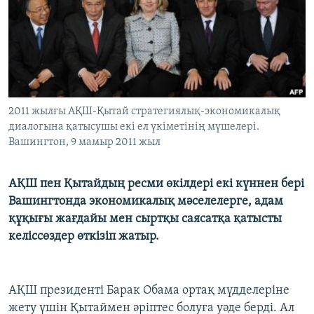
ЖАЗЫЛЫҢЫЗ
Басқа тілдерде
2011 жылғы АҚШ-Қытай стратегиялық-экономикалық
диалогына қатысушы екі ел үкіметінің мүшелері.
Вашингтон, 9 мамыр 2011 жыл
АҚШ пен Қытайдың ресми өкілдері екі күннен бері
Вашингтонда экономикалық мәселелерге, адам
құқығы жағдайы мен сыртқы саясатқа қатысты
келіссөздер өткізіп жатыр.
АҚШ президенті Барак Обама ортақ мүдделеріне
жету үшін Қытаймен әріптес болуға уәде берді. Ал