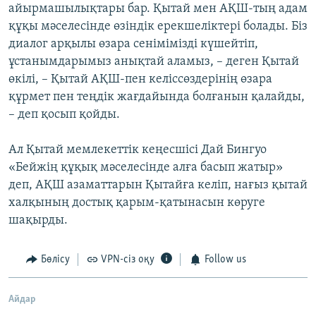
айырмашылықтары бар. Қытай мен АҚШ-тың адам
құқы мәселесінде өзіндік ерекшеліктері болады. Біз
диалог арқылы өзара сенімімізді күшейтіп,
ұстанымдарымыз анықтай аламыз, – деген Қытай
өкілі, – Қытай АҚШ-пен келіссөздерінің өзара
құрмет пен теңдік жағдайында болғанын қалайды,
– деп қосып қойды.
Ал Қытай мемлекеттік кеңесшісі Дай Бингуо
«Бейжің құқық мәселесінде алға басып жатыр»
деп, АҚШ азаматтарын Қытайға келіп, нағыз қытай
халқының достық қарым-қатынасын көруге
шақырды.
Бөлісу
VPN-сіз оқу
Follow us
Айдар