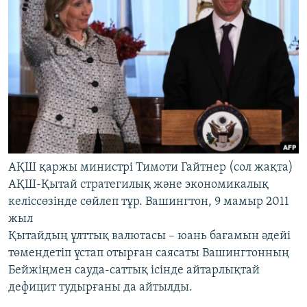
АҚШ қаржы министрі Тимоти Гайтнер (сол жақта)
АҚШ-Қытай стратегилық және экономикалық
келіссөзінде сөйлеп тұр. Вашингтон, 9 мамыр 2011
жыл
Қытайдың ұлттық валютасы – юань бағамын әдейі
төмендетіп ұстап отырған саясаты Вашингтонның
Бейжіңмен сауда-саттық ісінде айтарлықтай
дефицит тудырғаны да айтылды.