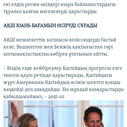
екі елдің ресми өкілдері өзара байланыстардағы
тұралап қалған мәселелерді қарастырды.
АҚШ ЮАНЬ БАҒАМЫН ӨСІРУДІ СҰРАДЫ
АҚШ мемлекеттік хатшысы келіссөздерді бастай
келе, Вашингтон мен Бейжің қақтығыстан гөрі
ынтымақтастықтан көбірек ұтатынын айтты.
– Біздің елде кейбіреулер Қытайдың прогресін елге
төнген қауіп ретінде қарастырады, Қытайдағы
жұрт Американы Қытайдың өсімін шектеп қоюды
көздейді деп алаңдайды. Біз мұндай көзқарастарды
қабылдамаймыз, – деді ол.