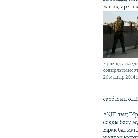
жасақтарын қ
Ирак қауіпсізд
содырлармен а
26 мамыр 2014
сарбазын өлті
АҚШ-тың "Ира
соққы беру мү
Бірақ бұл ма
жаппай қырыл