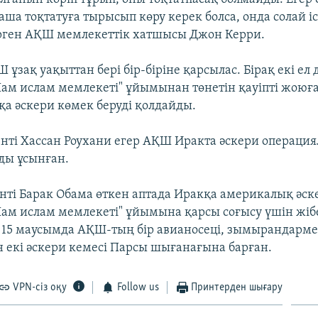
қаша тоқтатуға тырысып көру керек болса, онда солай і
рген АҚШ мемлекеттік хатшысы Джон Керри.
ұзақ уақыттан бері бір-біріне қарсылас. Бірақ екі ел
ам ислам мемлекеті" ұйымынан төнетін қауіпті жоюға
қа әскери көмек беруді қолдайды.
нті Хассан Роухани егер АҚШ Иракта әскери операциял
ды ұсынған.
ті Барак Обама өткен аптада Иракқа америкалық әск
ам ислам мемлекеті" ұйымына қарсы соғысу үшін жіб
қ 15 маусымда АҚШ-тың бір авианосеці, зымырандарм
 екі әскери кемесі Парсы шығанағына барған.
VPN-сіз оқу
Follow us
Принтерден шығару