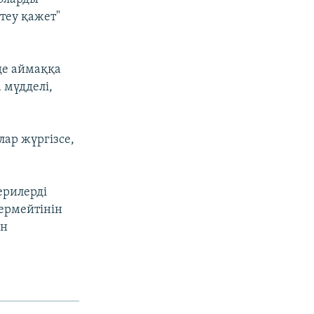
стеу қажет"
 де аймаққа
 мүдделі,
ар жүргізсе,
ерилерді
ермейтінін
ен