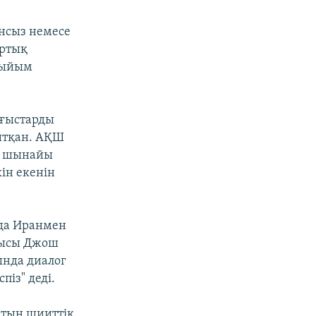
ынсыз немесе
артық
 тыйым
ығыстарды
айтқан. АҚШ
а шынайы
ін екенін
рда Иранмен
шысы Джош
ында диалог
піз" деді.
ктың шииттік