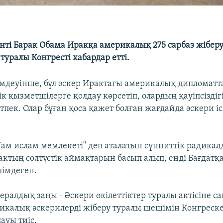
ті Барак Обама Иракқа америкалық 275 сарбаз жібер
уралы Конгресті хабардар етті.
імдеуінше, бұл әскер Ирактағы америкалық дипломатт
к қызметшілерге қолдау көрсетіп, олардың қауіпсіздіг
тпек. Олар бұған қоса қажет болған жағдайда әскери 
.
ам ислам мемлекеті" деп аталатын сүнниттік радикал
актың солтүстік аймақтарын басып алып, енді Бағдатқа
імдеген.
ралдық заңы - Әскери өкілеттіктер туралы актісіне с
икалық әскерилерді жіберу туралы шешімін Конгреске
ауы тиіс.