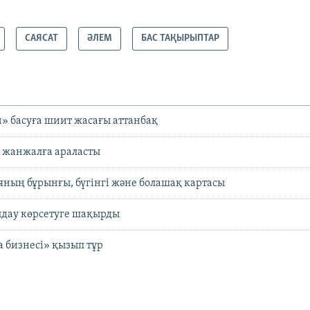
САЯСАТ
ӘЛЕМ
БАС ТАҚЫРЫПТАР
н» басуға шиит жасағы аттанбақ
 жанжалға араласты
ның бұрынғы, бүгінгі және болашақ картасы
лдау көрсетуге шақырды
 бизнесі» қызып тұр