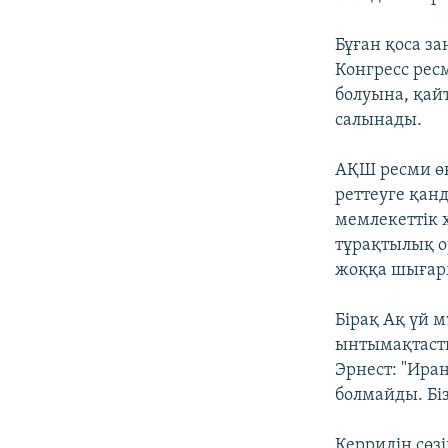
Бұған қоса з
Конгресс рес
болуына, қай
салынады.
АҚШ ресми өк
реттеуге қан
мемлекеттік
тұрақтылық о
жоққа шығарм
Бірақ Ақ үй 
ынтымақтасты
Эрнест: "Ира
болмайды. Біз
Керридің сөз