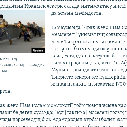
олдайтын Иранмен әскери салада ынтымақтасу ниеті 
да жоғын мәлімдеген.
16 маусымда "Ирак және Шам и
мемлекеті" ұйымының содырла
және Тикрит қаласынан кейін 
солтүстік-батысындағы үшінші
қала, Бағдадтан солтүстік-батыс
ік күштері
километр қашықтықтағы Тал Аф
тысып жатыр. Рамади,
Мұның алдында аталған топ со
 жыл
Тикритте әскери әуе күштерінің
жаңадан алынған ирактық 1700
рген.
к және Шам ислам мемлекеті" тобы позициясына қар
мкін бе деген сұраққа: "Бұл [тактика] мәселені толық
ңызды нәрселердің бірі. Адамдардың құрбан болып жат
ғанын көріп тұрып, оны тоқтатпасақ болмайды. Егер