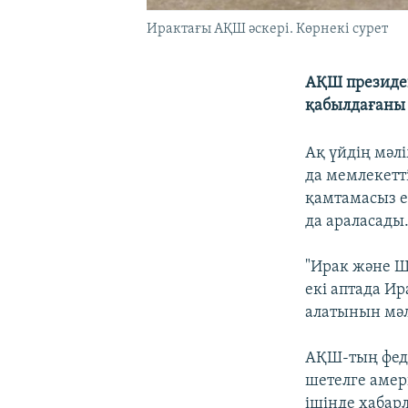
Ирактағы АҚШ әскері. Көрнекі сурет
АҚШ президен
қабылдағаны т
Ақ үйдің мәл
да мемлекетті
қамтамасыз е
да араласады
"Ирак және Ш
екі аптада Ир
алатынын мәл
АҚШ-тың феде
шетелге амер
ішінде хабарл