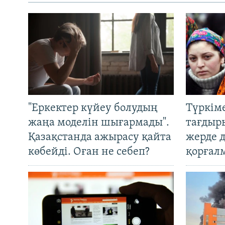
"Еркектер күйеу болудың
Түркім
жаңа моделін шығармады".
тағдыры
Қазақстанда ажырасу қайта
жерде 
көбейді. Оған не себеп?
қорғал