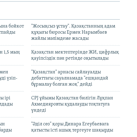
ына бойкот
"Жосықсыз ұстау". Қазақстанның адам
ртпайды
құқығы бюросы Ермек Нарымбаев
жайлы мәлімдеме жасады
 1,5 мың
Қазақстан мектептерінде ЖИ, цифрлық
қауіпсіздік пән ретінде оқытылады
 мен
"Қазақстан" арнасы сайлауалды
ді үзіп-
дебаттағы сауалнамада "ешқандай
бұрмалау болған жоқ" дейді
ы ірі
CPJ ұйымы Қазақстан билігін Лұқпан
лдады
Ахмедияровты қудалауды тоқтатуға
үндеді
рын
"Әділ сөз" қоры Динара Егеубаеваға
барды
қатысты істі ашық тергеуге шақырды