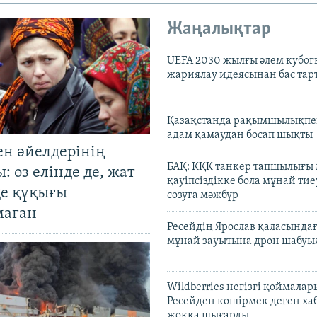
Жаңалықтар
UEFA 2030 жылғы әлем кубог
жариялау идеясынан бас та
Қазақстанда рақымшылықпен
адам қамаудан босап шықты
ен әйелдерінің
БАҚ: КҚК танкер тапшылығы
: өз елінде де, жат
қауіпсіздікке бола мұнай тиеу
де құқығы
созуға мәжбүр
маған
Ресейдің Ярослав қаласындағ
мұнай зауытына дрон шабуы
Wildberries негізгі қоймала
Ресейден көшірмек деген ха
жоққа шығарды