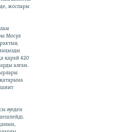
де, жоспары
слам
ры Мосул
Ирактың
 маңызды
қа қарай 420
арды алған.
дырлары
 қатарына
 шиит
сы әуеден
 шешпейді.
қанын,
 оларды