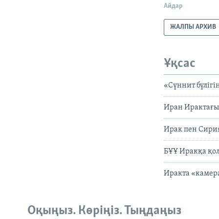
Айдар
ЖАЛПЫ АРХИВ
Ұқсас
«Сүннит бүлігі
Иран Ирактағы
Ирак пен Сирия
БҰҰ Иракқа қо
Иракта «камера
Оқыңыз. Көріңіз. Тыңдаңыз