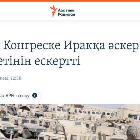
 Конгреске Иракқа әскер
тінін ескертті
жыл, 12:38
VPN-сіз оқу