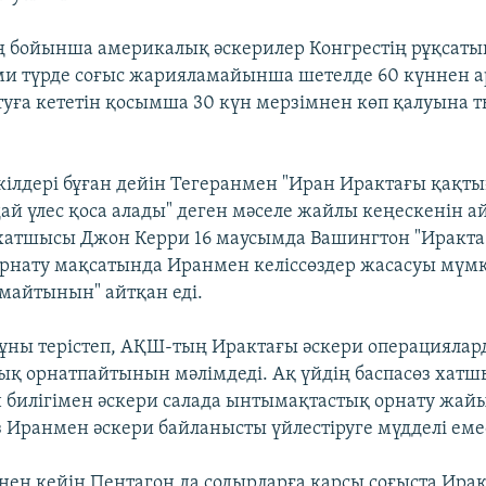
аң бойынша америкалық әскерилер Конгрестің рұқсат
ми түрде соғыс жарияламайынша шетелде 60 күннен 
туға кететін қосымша 30 күн мерзімнен көп қалуына
ілдері бұған дейін Тегеранмен "Иран Ирактағы қақт
дай үлес қоса алады" деген мәселе жайлы кеңескенін 
 хатшысы Джон Керри 16 маусымда Вашингтон "Иракт
рнату мақсатында Иранмен келіссөздер жасасуы мүмк
айтынын" айтқан еді.
мұны терістеп, АҚШ-тың Ирактағы әскери операцияла
қ орнатпайтынын мәлімдеді. Ақ үйдің баспасөз хат
н билігімен әскери салада ынтымақтастық орнату жай
 Иранмен әскери байланысты үйлестіруге мүдделі емес
інен кейін Пентагон да содырларға қарсы соғыста Ира