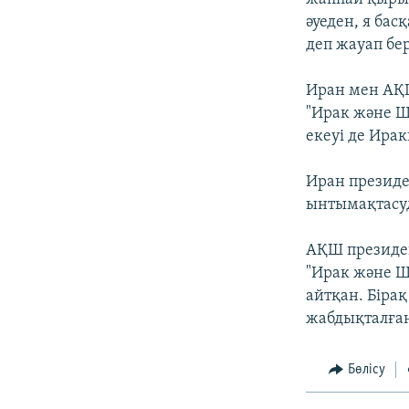
әуеден, я бас
деп жауап бе
Иран мен АҚШ 
"Ирак және Ш
екеуі де Ирак
Иран президе
ынтымақтасу
АҚШ президен
"Ирак және Ш
айтқан. Біра
жабдықталған
Бөлісу