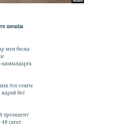
уге шешім
ар мен басқа
ін
іс-қимылдарға
дық топ соңғы
 қарай бет
ай президент
 48 сағат