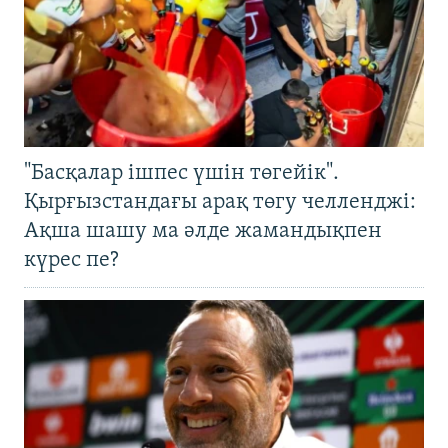
"Басқалар ішпес үшін төгейік".
Қырғызстандағы арақ төгу челленджі:
Ақша шашу ма әлде жамандықпен
күрес пе?