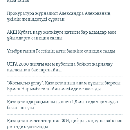
қаза тапты
Прокуратура журналист Александра Алёхованың
үкімін жеңілдетуді сұраған
АҚШ Кубаға қару жеткізуге қатысы бар адамдар мен
ұйымдарға санкция салды
Ұлыбритания Ресейдің алты банкіне санкция салды
UEFA 2030 жылғы әлем кубогына бойкот жариялау
идеясынан бас тартпайды
"Жосықсыз ұстау". Қазақстанның адам құқығы бюросы
Ермек Нарымбаев жайлы мәлімдеме жасады
Қазақстанда рақымшылықпен 1,5 мың адам қамаудан
босап шықты
Қазақстан мектептерінде ЖИ, цифрлық қауіпсіздік пән
ретінде оқытылады