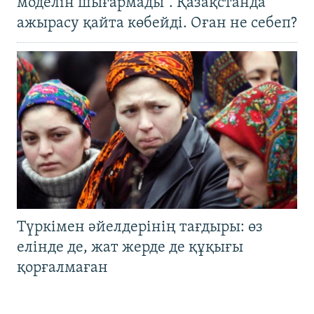
моделін шығармады". Қазақстанда
ажырасу қайта көбейді. Оған не себеп?
Түркімен әйелдерінің тағдыры: өз
елінде де, жат жерде де құқығы
қорғалмаған