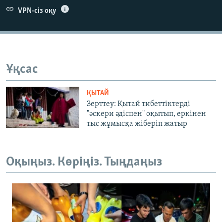
VPN-сіз оқу
Ұқсас
ҚЫТАЙ
Зерттеу: Қытай тибеттіктерді
"әскери әдіспен" оқытып, еркінен
тыс жұмысқа жіберіп жатыр
Оқыңыз. Көріңіз. Тыңдаңыз