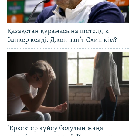
Қазақстан құрамасына шетелдік
бапкер келді. Джон ван’т Схип кім?
"Еркектер күйеу болудың жаңа