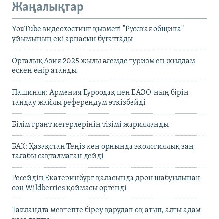
Жаңалықтар
YouTube видеохостинг қызметі "Русская община"
ұйымының екі арнасын бұғаттады
Орталық Азия 2025 жылы әлемде туризм ең жылдам
өскен өңір атанды
Пашинян: Армения Еуроодақ пен ЕАЭО-ның бірін
таңдау жайлы референдум өткізбейді
Білім грант иегерлерінің тізімі жарияланды
БАҚ: Қазақстан Теңіз кен орнында экологиялық заң
талабы сақталмаған дейді
Ресейдің Екатеринбург қаласында дрон шабуылынан
соң Wildberries қоймасы өртенді
Таиландта мектепте біреу қарудан оқ атып, алты адам