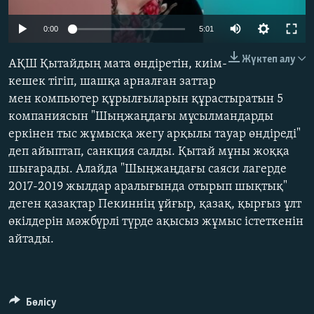
ЖАЗЫЛЫҢЫЗ
Auto
0:00
5:01
240p
Жүктеп алу
АҚШ Қытайдың мата өндіретін, киім-
360p
Басқа тілдерде
кешек тігіп, шашқа арналған заттар
мен компьютер құрылғыларын құрастыратын 5
480p
Auto
240p
360p
480p
компаниясын "Шыңжаңдағы мұсылмандарды
720p
еркінен тыс жұмысқа жегу арқылы тауар өндіреді"
720p
1080p
1080p
деп айыптап, санкция салды. Қытай мұны жоққа
шығарады. Алайда "Шыңжаңдағы саяси лагерде
2017-2019 жылдар аралығында отырып шықтық"
деген қазақтар Пекиннің ұйғыр, қазақ, қырғыз ұлт
өкілдерін мәжбүрлі түрде ақысыз жұмыс істеткенін
айтады.
Бөлісу