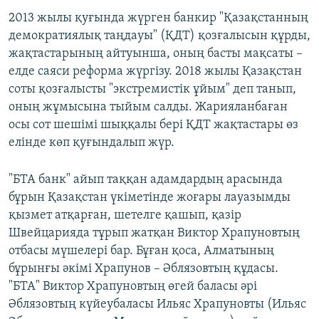
2013 жылы қуғында жүрген банкир "Қазақстанның
демократиялық таңдауы" (ҚДТ) қозғалысын құрды,
жақтастарының айтуынша, оның басты мақсаты –
елде саяси реформа жүргізу. 2018 жылы Қазақстан
соты қозғалысты "экстремистік ұйым" деп танып,
оның жұмысына тыйым салды. Жарияланбаған
осы сот шешімі шыққалы бері ҚДТ жақтастары өз
елінде көп қуғындалып жүр.
"БТА банк" айып таққан адамдардың арасында
бұрын Қазақстан үкіметінде жоғары лауазымды
қызмет атқарған, шетелге қашып, қазір
Швейцарияда тұрып жатқан Виктор Храпуновтың
отбасы мүшелері бар. Бұған қоса, Алматының
бұрынғы әкімі Храпунов – Әблязовтың құдасы.
"БТА" Виктор Храпуновтың өгей баласы әрі
Әблязовтың күйеубаласы Ильяс Храпуновты (Ильяс