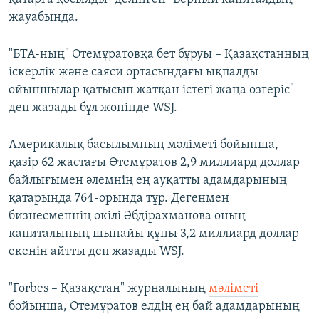
жауабында.
"БТА-ның" Өтемұратовқа бет бұруы – Қазақстанның
іскерлік және саяси ортасындағы ықпалды
ойыншылар қатысып жатқан істегі жаңа өзгеріс"
деп жазады бұл жөнінде WSJ.
Америкалық басылымның мәліметі бойынша,
қазір 62 жастағы Өтемұратов 2,9 миллиард доллар
байлығымен әлемнің ең ауқатты адамдарының
қатарында 764-орында тұр. Дегенмен
бизнесменнің өкілі Әбдірахманова оның
капиталының шынайы құны 3,2 миллиард доллар
екенін айтты деп жазады WSJ.
"Forbes – Қазақстан" журналының
мәліметі
бойынша, Өтемұратов елдің ең бай адамдарының