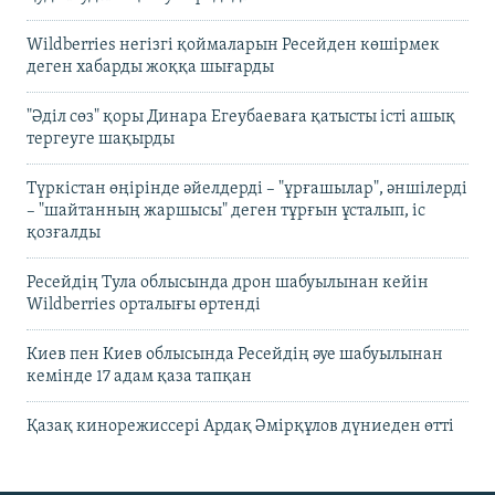
Wildberries негізгі қоймаларын Ресейден көшірмек
деген хабарды жоққа шығарды
"Әділ сөз" қоры Динара Егеубаеваға қатысты істі ашық
тергеуге шақырды
Түркістан өңірінде әйелдерді – "ұрғашылар", әншілерді
– "шайтанның жаршысы" деген тұрғын ұсталып, іс
қозғалды
Ресейдің Тула облысында дрон шабуылынан кейін
Wildberries орталығы өртенді
Киев пен Киев облысында Ресейдің әуе шабуылынан
кемінде 17 адам қаза тапқан
Қазақ кинорежиссері Ардақ Әмірқұлов дүниеден өтті