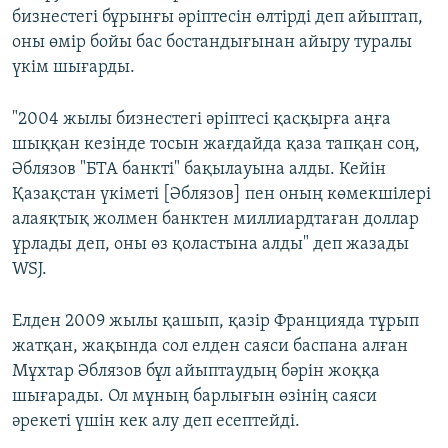
бизнестегі бұрынғы әріптесін өлтірді деп айыптап,
оны өмір бойы бас бостандығынан айыру туралы
үкім шығарды.
"2004 жылы бизнестегі әріптесі қасқырға аңға
шыққан кезінде тосын жағдайда қаза тапқан соң,
Әблязов "БТА банкті" бақылауына алды. Кейін
Қазақстан үкіметі [Әблязов] пен оның көмекшілері
алаяқтық жолмен банктен миллиардтаған доллар
ұрлады деп, оны өз қоластына алды" деп жазады
WSJ.
Елден 2009 жылы қашып, қазір Францияда тұрып
жатқан, жақында сол елден саяси баспана алған
Мұхтар Әблязов бұл айыптаудың бәрін жоққа
шығарады. Ол мұның барлығын өзінің саяси
әрекеті үшін кек алу деп есептейді.