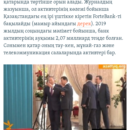
қатарында төртінше орын алады. Журналдың
жазуынша, ол активтерінің көлемі бойынша
Қазақстандағы ең ірі үштікке кіретін ForteBank-ті
бақылайды (мамыр айындағы
дерек
). 2019
жылдың соңындағы мәлімет бойынша, банк
активтерінің ауқымы 2,07 миллиард теңде болған.
Сонымен қатар оның тау-кен, мұнай-газ және
телекоммуникация салаларында активтері бар.