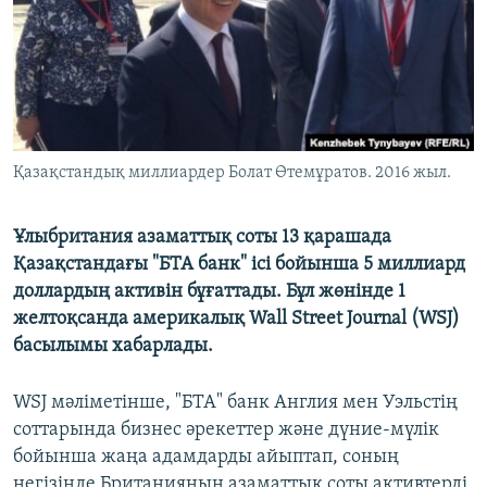
ЖАЗЫЛЫҢЫЗ
Басқа тілдерде
Қазақстандық миллиардер Болат Өтемұратов. 2016 жыл.
Ұлыбритания азаматтық соты 13 қарашада
Қазақстандағы "БТА банк" ісі бойынша 5 миллиард
доллардың активін бұғаттады. Бұл жөнінде 1
желтоқсанда америкалық Wall Street Journal (WSJ)
басылымы хабарлады.
WSJ мәліметінше, "БТА" банк Англия мен Уэльстің
соттарында бизнес әрекеттер және дүние-мүлік
бойынша жаңа адамдарды айыптап, соның
негізінде Британияның азаматтық соты активтерді