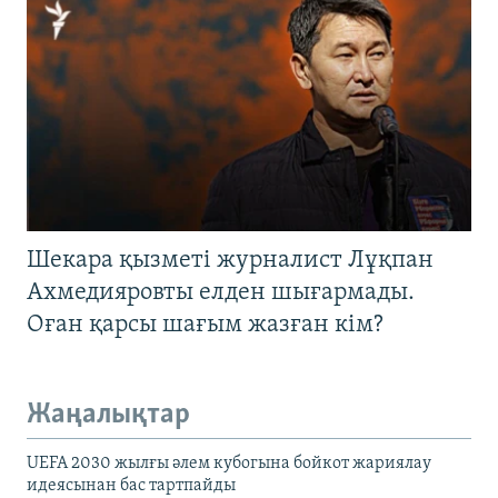
Шекара қызметі журналист Лұқпан
Ахмедияровты елден шығармады.
Оған қарсы шағым жазған кім?
Жаңалықтар
UEFA 2030 жылғы әлем кубогына бойкот жариялау
идеясынан бас тартпайды