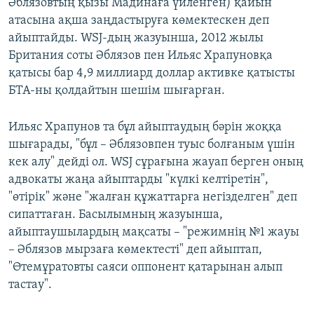
Әблязовтың қызы Мадинаға үйленген) қайын
атасына ақша заңдастыруға көмектескен деп
айыптайды. WSJ-дың жазуынша, 2012 жылы
Британия соты Әблязов пен Ильяс Храпуновқа
қатысы бар 4,9 миллиард доллар активке қатысты
БТА-ны қолдайтын шешім шығарған.
Ильяс Храпунов та бұл айыптаудың бәрін жоққа
шығарады, "бұл – Әблязовпен туыс болғаным үшін
кек алу" дейді ол. WSJ сұрағына жауап берген оның
адвокаты жаңа айыптарды "күлкі келтіретін",
"өтірік" және "жалған құжаттарға негізделген" деп
сипаттаған. Басылымның жазуынша,
айыптаушылардың мақсаты – "режимнің №1 жауы
– Әблязов мырзаға көмектесті" деп айыптап,
"Өтемұратовты саяси оппонент қатарынан алып
тастау".