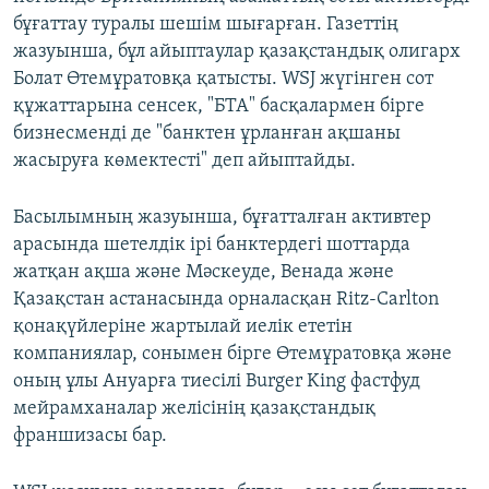
бұғаттау туралы шешім шығарған. Газеттің
жазуынша, бұл айыптаулар қазақстандық олигарх
Болат Өтемұратовқа қатысты. WSJ жүгінген сот
құжаттарына сенсек, "БТА" басқалармен бірге
бизнесменді де "банктен ұрланған ақшаны
жасыруға көмектесті" деп айыптайды.
Басылымның жазуынша, бұғатталған активтер
арасында шетелдік ірі банктердегі шоттарда
жатқан ақша және Мәскеуде, Венада және
Қазақстан астанасында орналасқан Ritz-Carlton
қонақүйлеріне жартылай иелік ететін
компаниялар, сонымен бірге Өтемұратовқа және
оның ұлы Ануарға тиесілі Burger King фастфуд
мейрамханалар желісінің қазақстандық
франшизасы бар.