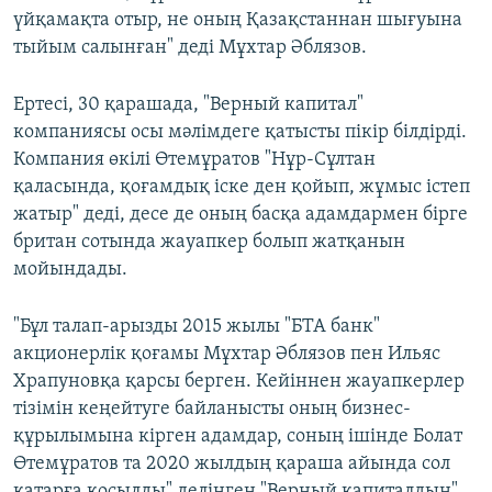
үйқамақта отыр, не оның Қазақстаннан шығуына
тыйым салынған" деді Мұхтар Әблязов.
Ертесі, 30 қарашада, "Верный капитал"
компаниясы осы мәлімдеге қатысты пікір білдірді.
Компания өкілі Өтемұратов "Нұр-Сұлтан
қаласында, қоғамдық іске ден қойып, жұмыс істеп
жатыр" деді, десе де оның басқа адамдармен бірге
британ сотында жауапкер болып жатқанын
мойындады.
"Бұл талап-арызды 2015 жылы "БТА банк"
акционерлік қоғамы Мұхтар Әблязов пен Ильяс
Храпуновқа қарсы берген. Кейіннен жауапкерлер
тізімін кеңейтуге байланысты оның бизнес-
құрылымына кірген адамдар, соның ішінде Болат
Өтемұратов та 2020 жылдың қараша айында сол
қатарға қосылды" делінген "Верный капиталдың"