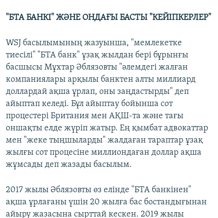
"БТА БАНК
І" ЖӘНЕ ОНДАҒЫ БАСТЫ "КЕЙІПКЕРЛЕР"
WSJ басылымының жазуынша, "мемлекетке
тиесілі" "БТА банк" ұзақ жылдан бері бұрынғы
басшысы Мұхтар Әблязовты "әлемдегі жалған
компаниялары арқылы банктен алты миллиард
доллардай ақша ұрлап, оны заңдастырды" деп
айыптап келеді. Бұл айыптау бойынша сот
процестері Британия мен АҚШ-та және тағы
оншақты елде жүріп жатыр. Ең қымбат адвокаттар
мен "жеке тыңшыларды" жалдаған тараптар ұзақ
жылғы сот процесіне миллиондаған доллар ақша
жұмсады деп жазады басылым.
2017 жылы Әблязовты өз елінде "БТА банкінен"
ақша ұрлағаны үшін 20 жылға бас бостандығынан
айыру жазасына сырттай кескен. 2019 жылы