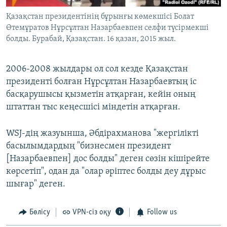
Қазақстан президентінің бұрынғы көмекшісі Болат
Өтемұратов Нұрсұлтан Назарбаевпен селфи түсірмекші
болды. Бурабай, Қазақстан. 16 қазан, 2015 жыл.
2006-2008 жылдары ол сол кезде Қазақстан
президенті болған Нұрсұлтан Назарбаевтың іс
басқарушысы қызметін атқарған, кейін оның
штаттан тыс кеңесшісі міндетін атқарған.
WSJ-дің жазуынша, Әбдірахманова "жергілікті
басылымдардың "бизнесмен президент
[Назарбаевпен] дос болды" деген сөзін кішірейте
көрсетіп", одан да "олар әріптес болды деу дұрыс
шығар" деген.
Бөлісу
VPN-сіз оқу
Follow us