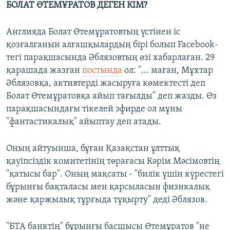
БОЛАТ
ӨТЕМҰРАТОВ ДЕГЕН КІМ
?
Англияда Болат Өтемұратовтың үстінен іс
қозғалғанын алғашқылардың бірі болып Facebook-
тегі парақшасында Әблязовтың өзі хабарлаған. 29
қарашада жазған
постында
ол: "... маған, Мұхтар
Әблязовқа, активтерді жасыруға көмектесті деп
Болат Өтемұратовқа айып тағылды" деп жазды. Өз
парақшасындағы тікелей эфирде ол мұны
"фантастикалық" айыптау деп атады.
Оның айтуынша, бұған Қазақстан ұлттық
қауіпсіздік комитетінің төрағасы Кәрім Мәсімовтің
"қатысы бар". Оның мақсаты - "билік үшін күрестегі
бұрынғы бақталасы мен қарсыласын физикалық
және қаржылық тұрғыда тұқырту" деді Әблязов.
"БТА банктің" бұрынғы басшысы Өтемұратов "не