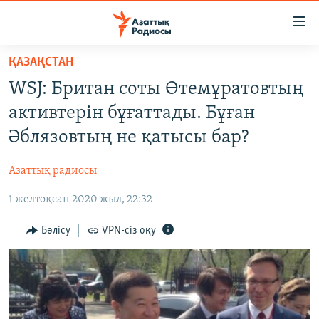
Accessibility
links
Skip
ҚАЗАҚСТАН
to
ЖАҢАЛЫҚТАР
WSJ: Британ соты Өтемұратовтың
main
САЯСАТ
content
активтерін бұғаттады. Бұған
AZATTYQTV
Skip
Әблязовтың не қатысы бар?
to
ҚАҢТАР ОҚИҒАСЫ
main
Азаттық радиосы
АДАМ ҚҰҚЫҚТАРЫ
Navigation
Skip
1 желтоқсан 2020 жыл, 22:32
ӘЛЕУМЕТ
to
ӘЛЕМ
Бөлісу
VPN-сіз оқу
Search
АРНАЙЫ ЖОБАЛАР
Русский