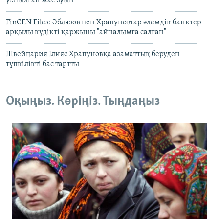
ұмтылған жас буын
FinCEN Files: Әблязов пен Храпуновтар әлемдік банктер
арқылы күдікті қаржыны "айналымға салған"
Швейцария Ілияс Храпуновқа азаматтық беруден
түпкілікті бас тартты
Оқыңыз. Көріңіз. Тыңдаңыз