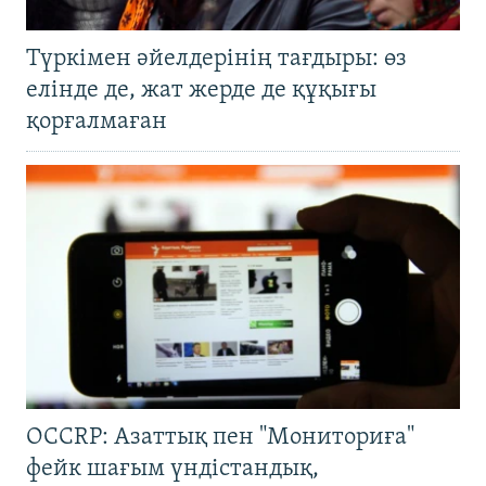
Түркімен әйелдерінің тағдыры: өз
елінде де, жат жерде де құқығы
қорғалмаған
OCCRP: Азаттық пен "Мониториға"
фейк шағым үндістандық,