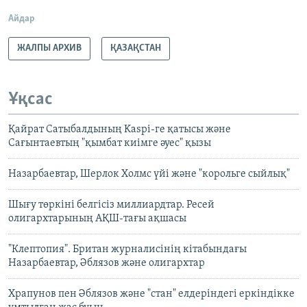
Айдар
ЖАЛПЫ АРХИВ
ҚАЗАҚСТАН
Ұқсас
Қайрат Сатыбалдының Kaspi-ге қатысы және
Сағынтаевтың "қымбат киімге әуес" қызы
Назарбаевтар, Шерлок Холмс үйі және "корольге сыйлық"
Шығу төркіні белгісіз миллиардтар. Ресей
олигархтарының АҚШ-тағы ақшасы
"Клептопия". Британ журналисінің кітабындағы
Назарбаевтар, Әблязов және олигархтар
Храпунов пен Әблязов және "стан" елдеріндегі еркіндікке