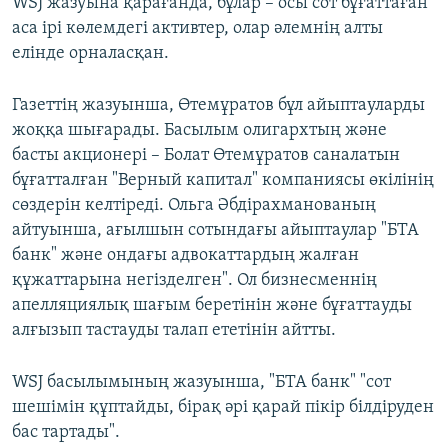
WSJ жазуына қарағанда, бұлар – осы сот бұғаттаған
аса ірі көлемдегі активтер, олар әлемнің алты
елінде орналасқан.
Газеттің жазуынша, Өтемұратов бұл айыптауларды
жоққа шығарады. Басылым олигархтың және
басты акционері – Болат Өтемұратов саналатын
бұғатталған "Верный капитал" компаниясы өкілінің
сөздерін келтіреді. Ольга Әбдірахманованың
айтуынша, ағылшын сотындағы айыптаулар "БТА
банк" және ондағы адвокаттардың жалған
құжаттарына негізделген". Ол бизнесменнің
апелляциялық шағым беретінін және бұғаттауды
алғызып тастауды талап ететінін айтты.
WSJ басылымының жазуынша, "БТА банк" "сот
шешімін құптайды, бірақ әрі қарай пікір білдіруден
бас тартады".