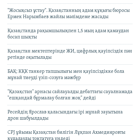
"Жосықсыз ұстау". Қазақстанның адам құқығы бюросы
Ермек Нарымбаев жайлы мәлімдеме жасады
Қазақстанда рақымшылықпен 1,5 мың адам қамаудан
босап шықты
Қазақстан мектептерінде ЖИ, цифрлық қауіпсіздік пән
ретінде оқытылады
БАҚ: КҚК танкер тапшылығы мен қауіпсіздікке бола
мұнай тиеуді үзіп-созуға мәжбүр
"Қазақстан" арнасы сайлауалды дебаттағы сауалнамада
"ешқандай бұрмалау болған жоқ" дейді
Ресейдің Ярослав қаласындағы ірі мұнай зауытына
дрон шабуылдады
CPJ ұйымы Қазақстан билігін Лұқпан Ахмедияровты
қудалауды тоқтатуға үндеді