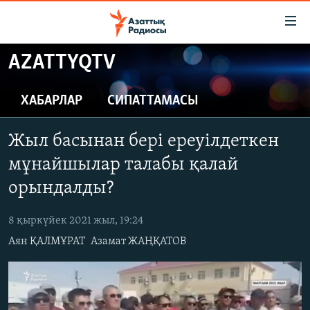
Accessibility
links
Skip
AZATTYQTV
to
ЖАҢАЛЫҚТАР
main
САЯСАТ
ХАБАРЛАР
СИПАТТАМАСЫ
content
AZATTYQTV
Skip
Жыл басынан бері ереуілдеткен
to
ҚАҢТАР ОҚИҒАСЫ
main
мұнайшылар талабы қалай
АДАМ ҚҰҚЫҚТАРЫ
Navigation
орындалды?
Skip
ӘЛЕУМЕТ
to
8 қыркүйек 2021 жыл, 19:24
ӘЛЕМ
Search
Аян ҚАЛМҰРАТ
Азамат ЖАҢҚАТОВ
АРНАЙЫ ЖОБАЛАР
Русский