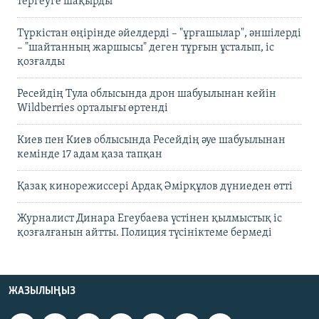
тергеуге шақырды
Түркістан өңірінде әйелдерді – "ұрғашылар", әншілерді
– "шайтанның жаршысы" деген тұрғын ұсталып, іс
қозғалды
Ресейдің Тула облысында дрон шабуылынан кейін
Wildberries орталығы өртенді
Киев пен Киев облысында Ресейдің әуе шабуылынан
кемінде 17 адам қаза тапқан
Қазақ кинорежиссері Ардақ Әмірқұлов дүниеден өтті
Журналист Динара Егеубаева үстінен қылмыстық іс
қозғалғанын айтты. Полиция түсініктеме бермеді
ЖАЗЫЛЫҢЫЗ