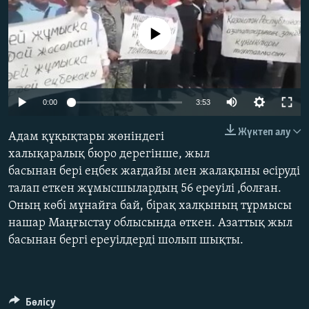
ЖАЗЫЛЫҢЫЗ
No media source currently available
Басқа тілдерде
0:00
3:53
Жүктеп алу
Адам құқықтары жөніндегі
халықаралық бюро дерегінше, жыл
басынан бері еңбек жағдайы мен жалақыны өсіруді
талап еткен жұмысшылардың 56 ереуілі ,болған.
Оның көбі мұнайға бай, бірақ халқының тұрмысы
нашар Маңғыстау облысында өткен. Азаттық жыл
басынан бергі ереуілдерді шолып шықты.
Бөлісу