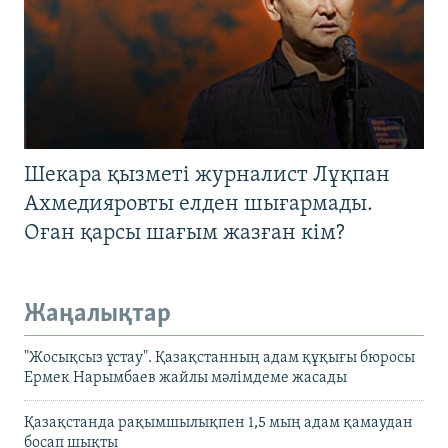
Шекара қызметі журналист Лұқпан
Ахмедияровты елден шығармады.
Оған қарсы шағым жазған кім?
Жаңалықтар
"Жосықсыз ұстау". Қазақстанның адам құқығы бюросы
Ермек Нарымбаев жайлы мәлімдеме жасады
Қазақстанда рақымшылықпен 1,5 мың адам қамаудан
босап шықты