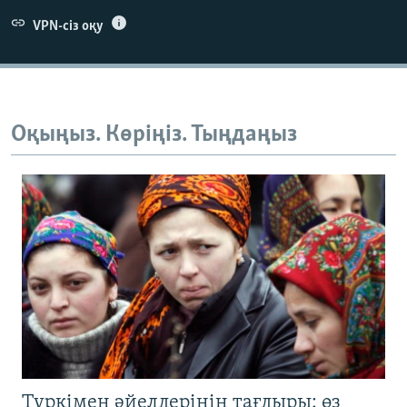
VPN-сіз оқу
Оқыңыз. Көріңіз. Тыңдаңыз
Түркімен әйелдерінің тағдыры: өз