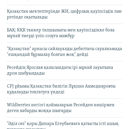
Қазақстан мектептерінде ЖИ, цифрлық қауіпсіздік пән
ретінде оқытылады
БАҚ: КҚК танкер тапшылығы мен қауіпсіздікке бола
мұнай тиеуді үзіп-созуға мәжбүр
"Қазақстан" арнасы сайлауалды дебаттағы сауалнамада
"ешқандай бұрмалау болған жоқ" дейді
Ресейдің Ярослав қаласындағы ірі мұнай зауытына
дрон шабуылдады
CPJ ұйымы Қазақстан билігін Лұқпан Ахмедияровты
қудалауды тоқтатуға үндеді
Wildberries негізгі қоймаларын Ресейден көшірмек
деген хабарды жоққа шығарды
"Әділ сөз" қоры Динара Егеубаеваға қатысты істі ашық