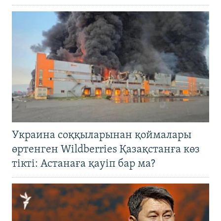
Украина соққыларынан қоймалары
өртенген Wildberries Қазақстанға көз
тікті: Астанаға қауіп бар ма?