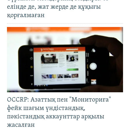
елінде де, жат жерде де құқығы
қорғалмаған
OCCRP: Азаттық пен "Мониториға"
фейк шағым үндістандық,
пәкістандық аккаунттар арқылы
жасалған