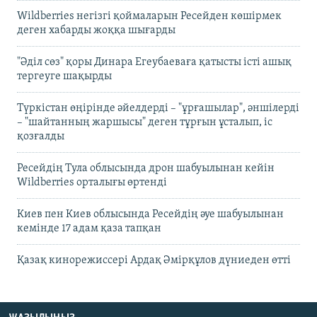
Wildberries негізгі қоймаларын Ресейден көшірмек
деген хабарды жоққа шығарды
"Әділ сөз" қоры Динара Егеубаеваға қатысты істі ашық
тергеуге шақырды
Түркістан өңірінде әйелдерді – "ұрғашылар", әншілерді
– "шайтанның жаршысы" деген тұрғын ұсталып, іс
қозғалды
Ресейдің Тула облысында дрон шабуылынан кейін
Wildberries орталығы өртенді
Киев пен Киев облысында Ресейдің әуе шабуылынан
кемінде 17 адам қаза тапқан
Қазақ кинорежиссері Ардақ Әмірқұлов дүниеден өтті