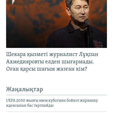
Шекара қызметі журналист Лұқпан
Ахмедияровты елден шығармады.
Оған қарсы шағым жазған кім?
Жаңалықтар
UEFA 2030 жылғы әлем кубогына бойкот жариялау
идеясынан бас тартпайды