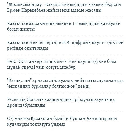
"Жосықсыз ұстау". Қазақстанның адам құқығы бюросы
Ермек Нарымбаев жайлы мәлімдеме жасады
Қазақстанда рақымшылықпен 1,5 мың адам қамаудан
босап шықты
Қазақстан мектептерінде ЖИ, цифрлық қауіпсіздік пән
ретінде оқытылады
БАҚ: КҚК танкер тапшылығы мен қауіпсіздікке бола
мұнай тиеуді үзіп-созуға мәжбүр
"Қазақстан" арнасы сайлауалды дебаттағы сауалнамада
"ешқандай бұрмалау болған жоқ" дейді
Ресейдің Ярослав қаласындағы ірі мұнай зауытына
дрон шабуылдады
CPJ ұйымы Қазақстан билігін Лұқпан Ахмедияровты
қудалауды тоқтатуға үндеді