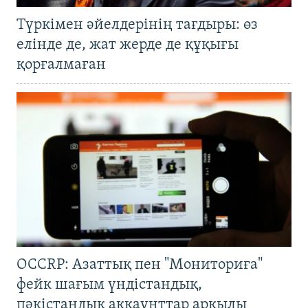
Түркімен әйелдерінің тағдыры: өз
елінде де, жат жерде де құқығы
қорғалмаған
OCCRP: Азаттық пен "Мониториға"
фейк шағым үндістандық,
пәкістандық аккаунттар арқылы