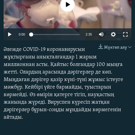
No media source currently available
ЖАЗЫЛЫҢЫЗ
Басқа тілдерде
Auto
0:00
2:35
270p
Жүктеп алу
Әлемде COVID-19 коронавирусын
360p
жұқтырғаны анықталғандар 1 жарым
миллионнан асты. Қайтыс болғандар 100 мыңға
404p
Auto
270p
360p
404p
жетті. Олардың арасында дәрігерлер де көп.
1080p
Мыңдаған дәрігер қазір күні-түні жұмыс істеуге
1080p
мәжбүр. Кейбірі үйге бармайды, туыстарын
көрмейді. Өз өмірін қатерге тігіп, науқастың
жанында жүреді. Вируспен күресіп жатқан
дәрігерлер бұрын-соңды мұндайды көрмегенін
айтады.