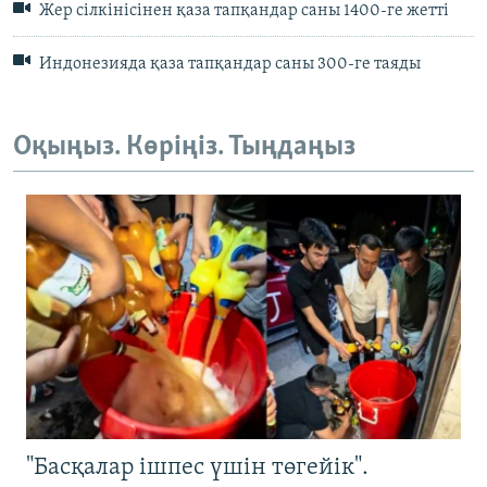
Жер сілкінісінен қаза тапқандар саны 1400-ге жетті
Индонезияда қаза тапқандар саны 300-ге таяды
Оқыңыз. Көріңіз. Тыңдаңыз
"Басқалар ішпес үшін төгейік".