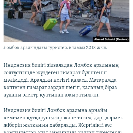
Ломбок аралындағы туристер. 6 тамыз 2018 жыл.
Индонезия билігі зілзаладан Ломбок аралының
солтүстігінде жүздеген ғимарат бүлінгенін
мәлімдеді. Аралдың негізгі қаласы Матарамда
көптеген ғимарат зардап шегіп, қаланың біраз
ауданы электр қуатынан ажыратылған.
Индонезия билігі Ломбок аралына арнайы
кемемен құтқарушылар және тағам, дәрі-дәрмек
жіберіп жатқанын хабарлады. Жергілікті әуе
компаниялар апат аймағында қалған туристерді