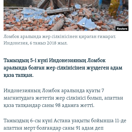
ЖАЗЫЛЫҢЫЗ
Басқа тілдерде
Ломбок аралында жер сілкінісінен қираған ғимарат.
Индонезия, 6 тамыз 2018 жыл.
Тамыздың 5-і күні Индонезияның Ломбок
аралында болған жер сілкінісінен жүздеген адам
қаза тапқан.
Индонезияның Ломбок аралында қуаты 7
магнитудаға жететін жер сілкінісі болып, апаттан
қаза тапқандар саны 98 адамға жетті.
Тамыздың 6-сы күні Астана уақыты бойынша 11-де
апаттан мерт болғандар саны 91 адам деп