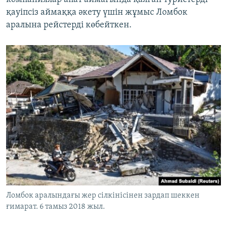
қауіпсіз аймаққа әкету үшін жұмыс Ломбок
аралына рейстерді көбейткен.
Ломбок аралындағы жер сілкінісінен зардап шеккен
ғимарат. 6 тамыз 2018 жыл.