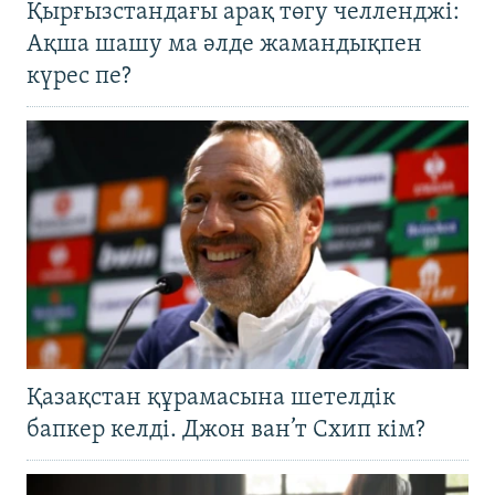
Қырғызстандағы арақ төгу челленджі:
Ақша шашу ма әлде жамандықпен
күрес пе?
Қазақстан құрамасына шетелдік
бапкер келді. Джон ван’т Схип кім?