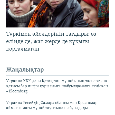
Түркімен әйелдерінің тағдыры: өз
елінде де, жат жерде де құқығы
қорғалмаған
Жаңалықтар
Украина КҚК-дағы Қазақстан мұнайының экспортына
қатысы бар инфрақұрылымға шабуылдамауға келіскен
– Bloomberg
Украина Ресейдің Самара облысы мен Краснодар
аймағындағы мұнай зауытына шабуылдады