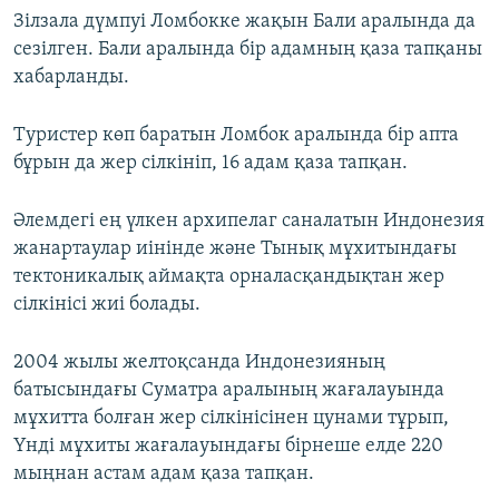
Зілзала дүмпуі Ломбокке жақын Бали аралында да
сезілген. Бали аралында бір адамның қаза тапқаны
хабарланды.
Туристер көп баратын Ломбок аралында бір апта
бұрын да жер сілкініп, 16 адам қаза тапқан.
Әлемдегі ең үлкен архипелаг саналатын Индонезия
жанартаулар иінінде және Тынық мұхитындағы
тектоникалық аймақта орналасқандықтан жер
сілкінісі жиі болады.
2004 жылы желтоқсанда Индонезияның
батысындағы Суматра аралының жағалауында
мұхитта болған жер сілкінісінен цунами тұрып,
Үнді мұхиты жағалауындағы бірнеше елде 220
мыңнан астам адам қаза тапқан.