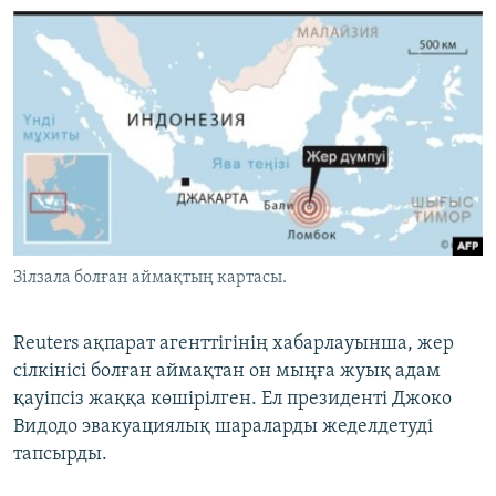
Зілзала болған аймақтың картасы.
Reuters ақпарат агенттігінің хабарлауынша, жер
сілкінісі болған аймақтан он мыңға жуық адам
қауіпсіз жаққа көшірілген. Ел президенті Джоко
Видодо эвакуациялық шараларды жеделдетуді
тапсырды.