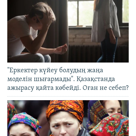
"Еркектер күйеу болудың жаңа
моделін шығармады". Қазақстанда
ажырасу қайта көбейді. Оған не себеп?