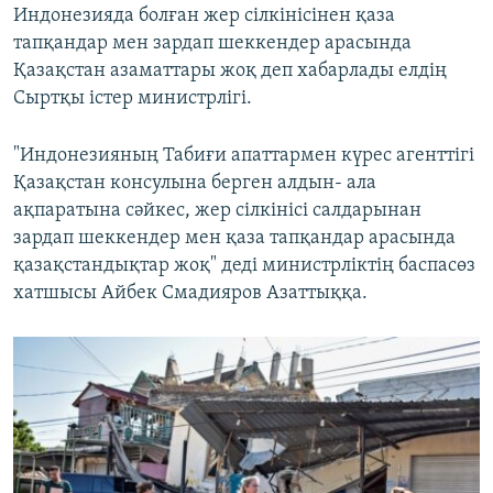
Индонезияда болған жер сілкінісінен қаза
тапқандар мен зардап шеккендер арасында
Қазақстан азаматтары жоқ деп хабарлады елдің
Сыртқы істер министрлігі.
"Индонезияның Табиғи апаттармен күрес агенттігі
Қазақстан консулына берген алдын- ала
ақпаратына сәйкес, жер сілкінісі салдарынан
зардап шеккендер мен қаза тапқандар арасында
қазақстандықтар жоқ" деді министрліктің баспасөз
хатшысы Айбек Смадияров Азаттыққа.