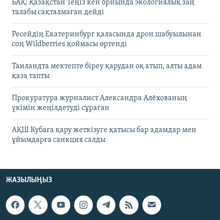
БАҚ: Қазақстан Теңіз кен орнында экологиялық заң
талабы сақталмаған дейді
Ресейдің Екатеринбург қаласында дрон шабуылынан
соң Wildberries қоймасы өртенді
Таиландта мектепте біреу қарудан оқ атып, алты адам
қаза тапты
Прокуратура журналист Александра Алёхованың
үкімін жеңілдетуді сұраған
АҚШ Кубаға қару жеткізуге қатысы бар адамдар мен
ұйымдарға санкция салды
ЖАЗЫЛЫҢЫЗ