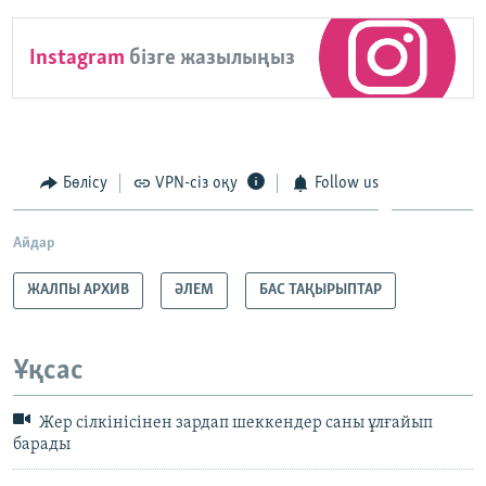
Instagram
бізге жазылыңыз
Бөлісу
VPN-сіз оқу
Follow us
Айдар
ЖАЛПЫ АРХИВ
ӘЛЕМ
БАС ТАҚЫРЫПТАР
Ұқсас
Жер сілкінісінен зардап шеккендер саны ұлғайып
барады