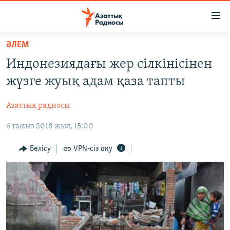
Accessibility
links
Skip
ӘЛЕМ
to
ЖАҢАЛЫҚТАР
Индонезиядағы жер сілкінісінен
main
САЯСАТ
content
жүзге жуық адам қаза тапты
AZATTYQTV
Skip
to
Азаттық радиосы
ҚАҢТАР ОҚИҒАСЫ
main
6 тамыз 2018 жыл, 15:00
АДАМ ҚҰҚЫҚТАРЫ
Navigation
Skip
ӘЛЕУМЕТ
Бөлісу
VPN-сіз оқу
to
ӘЛЕМ
Search
АРНАЙЫ ЖОБАЛАР
Русский