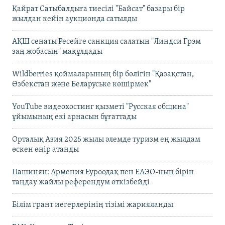
Қайрат Сатыбалдыға тиесілі "Байсат" базары бір
жылдан кейін аукционда сатылды
АҚШ сенаты Ресейге санкция салатын "Линдси Грэм
заң жобасын" мақұлдады
Wildberries қоймаларының бір бөлігін "Қазақстан,
Өзбекстан және Беларуське көшірмек"
YouTube видеохостинг қызметі "Русская община"
ұйымының екі арнасын бұғаттады
Орталық Азия 2025 жылы әлемде туризм ең жылдам
өскен өңір атанды
Пашинян: Армения Еуроодақ пен ЕАЭО-ның бірін
таңдау жайлы референдум өткізбейді
Білім грант иегерлерінің тізімі жарияланды