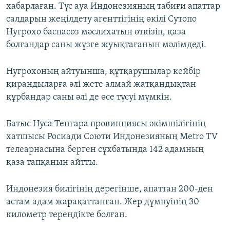
хабарлаған. Түс ауа Индонезияның табиғи апаттар
салдарын жеңілдету агенттігінің өкілі Сутопо
Нугрохо баспасөз мәслихатын өткізіп, қаза
болғандар саны жүзге жуықтағанын мәлімдеді.
Нугрохоның айтуынша, құтқарушылар кейбір
қирандыларға әлі жете алмай жатқандықтан
құрбандар саны әлі де өсе түсуі мүмкін.
Батыс Нуса Тенгара провинциясы әкімшілігінің
хатшысы Росиади Союти Индонезияның Metro TV
телеарнасына берген сұхбатында 142 адамның
қаза тапқанын айтты.
Индонезия билігінің дерегінше, апаттан 200-ден
астам адам жарақаттанған. Жер дүмпуінің 30
километр тереңдікте болған.