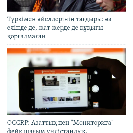
Түркімен әйелдерінің тағдыры: өз
елінде де, жат жерде де құқығы
қорғалмаған
OCCRP: Азаттық пен "Мониториға"
фейк шағым үндістандық,