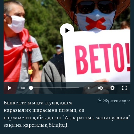
ЖАЗЫЛЫҢЫЗ
No media source currently available
Басқа тілдерде
Auto
0:00
1:46
240p
Жүктеп алу
Бішкекте мыңға жуық адам
360p
наразылық шарасына шығып, ел
парламенті қабылдаған "Ақпараттық манипуляция"
480p
заңына қарсылық білдірді.
720p