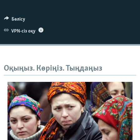
1080p
Auto
240p
360p
480p
Бөлісу
VPN-сіз оқу
720p
1080p
Оқыңыз. Көріңіз. Тыңдаңыз