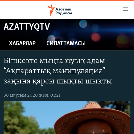
Accessibility
links
Skip
AZATTYQTV
to
ЖАҢАЛЫҚТАР
main
САЯСАТ
ХАБАРЛАР
СИПАТТАМАСЫ
content
AZATTYQTV
Skip
Бішкекте мыңға жуық адам
to
ҚАҢТАР ОҚИҒАСЫ
main
“Ақпараттық манипуляция”
АДАМ ҚҰҚЫҚТАРЫ
Navigation
заңына қарсы шықты шықты
Skip
ӘЛЕУМЕТ
to
30 маусым 2020 жыл, 01:21
ӘЛЕМ
Search
АРНАЙЫ ЖОБАЛАР
Русский