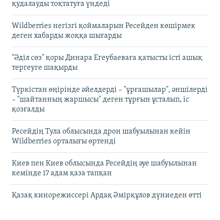
қудалауды тоқтатуға үндеді
Wildberries негізгі қоймаларын Ресейден көшірмек
деген хабарды жоққа шығарды
"Әділ сөз" қоры Динара Егеубаеваға қатысты істі ашық
тергеуге шақырды
Түркістан өңірінде әйелдерді – "ұрғашылар", әншілерді
– "шайтанның жаршысы" деген тұрғын ұсталып, іс
қозғалды
Ресейдің Тула облысында дрон шабуылынан кейін
Wildberries орталығы өртенді
Киев пен Киев облысында Ресейдің әуе шабуылынан
кемінде 17 адам қаза тапқан
Қазақ кинорежиссері Ардақ Әмірқұлов дүниеден өтті