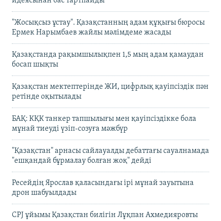
идеясынан бас тартпайды
"Жосықсыз ұстау". Қазақстанның адам құқығы бюросы
Ермек Нарымбаев жайлы мәлімдеме жасады
Қазақстанда рақымшылықпен 1,5 мың адам қамаудан
босап шықты
Қазақстан мектептерінде ЖИ, цифрлық қауіпсіздік пән
ретінде оқытылады
БАҚ: КҚК танкер тапшылығы мен қауіпсіздікке бола
мұнай тиеуді үзіп-созуға мәжбүр
"Қазақстан" арнасы сайлауалды дебаттағы сауалнамада
"ешқандай бұрмалау болған жоқ" дейді
Ресейдің Ярослав қаласындағы ірі мұнай зауытына
дрон шабуылдады
CPJ ұйымы Қазақстан билігін Лұқпан Ахмедияровты