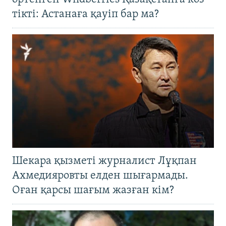
тікті: Астанаға қауіп бар ма?
Шекара қызметі журналист Лұқпан
Ахмедияровты елден шығармады.
Оған қарсы шағым жазған кім?