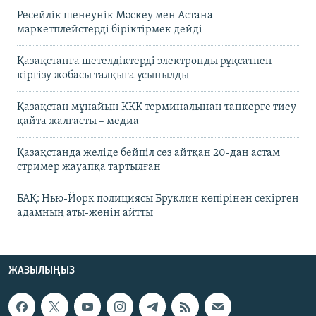
Ресейлік шенеунік Мәскеу мен Астана
маркетплейстерді біріктірмек дейді
Қазақстанға шетелдіктерді электронды рұқсатпен
кіргізу жобасы талқыға ұсынылды
Қазақстан мұнайын КҚК терминалынан танкерге тиеу
қайта жалғасты – медиа
Қазақстанда желіде бейпіл сөз айтқан 20-дан астам
стример жауапқа тартылған
БАҚ: Нью-Йорк полициясы Бруклин көпірінен секірген
адамның аты-жөнін айтты
ЖАЗЫЛЫҢЫЗ