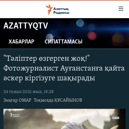
Accessibility
links
Skip
AZATTYQTV
to
ЖАҢАЛЫҚТАР
main
САЯСАТ
ХАБАРЛАР
СИПАТТАМАСЫ
content
AZATTYQTV
Skip
"Тәліптер өзгерген жоқ!"
to
ҚАҢТАР ОҚИҒАСЫ
main
Фотожурналист Ауғанстанға қайта
АДАМ ҚҰҚЫҚТАРЫ
Navigation
әскер кіргізуге шақырады
Skip
ӘЛЕУМЕТ
to
24 тамыз 2021 жыл, 18:28
ӘЛЕМ
Search
Заңғар ОМАР
Тоқмолда ҚҰСАЙЫНОВ
АРНАЙЫ ЖОБАЛАР
Русский