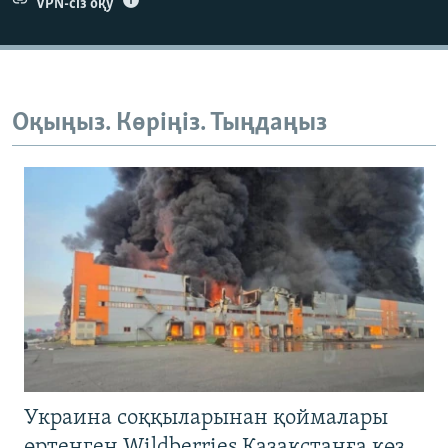
VPN-сіз оқу
Оқыңыз. Көріңіз. Тыңдаңыз
Украина соққыларынан қоймалары
өртенген Wildberries Қазақстанға көз