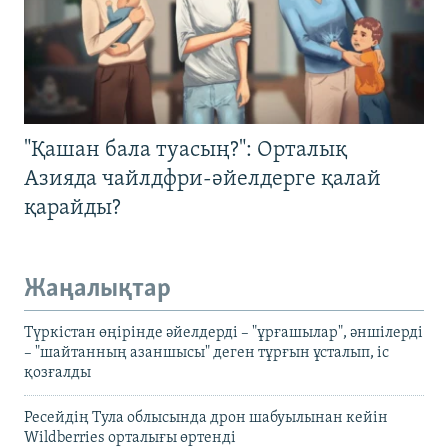
"Қашан бала туасың?": Орталық
Азияда чайлдфри-әйелдерге қалай
қарайды?
Жаңалықтар
Түркістан өңірінде әйелдерді – "ұрғашылар", әншілерді
– "шайтанның азаншысы" деген тұрғын ұсталып, іс
қозғалды
Ресейдің Тула облысында дрон шабуылынан кейін
Wildberries орталығы өртенді