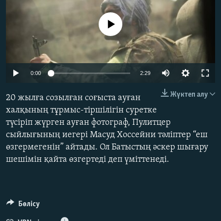
ЖАЗЫЛЫҢЫЗ
No media source currently available
Басқа тілдерде
0:00
2:29
Жүктеп алу
20 жылға созылған соғыста ауған
халқының тұрмыс-тіршілігін суретке
түсіріп жүрген ауған фотограф, Пулитцер
сыйлығының иегері Масуд Хоссейни тәліптер “еш
өзгермегенін” айтады. Ол Батыстың әскер шығару
шешімін қайта өзгертеді деп үміттенеді.
Бөлісу