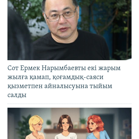
Сот Ермек Нарымбаевты екі жарым
жылға қамап, қоғамдық-саяси
қызметпен айналысуына тыйым
салды