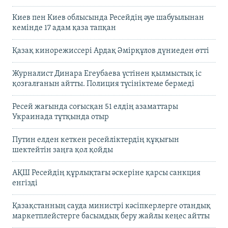
Киев пен Киев облысында Ресейдің әуе шабуылынан
кемінде 17 адам қаза тапқан
Қазақ кинорежиссері Ардақ Әмірқұлов дүниеден өтті
Журналист Динара Егеубаева үстінен қылмыстық іс
қозғалғанын айтты. Полиция түсініктеме бермеді
Ресей жағында соғысқан 51 елдің азаматтары
Украинада тұтқында отыр
Путин елден кеткен ресейліктердің құқығын
шектейтін заңға қол қойды
АҚШ Ресейдің құрлықтағы әскеріне қарсы санкция
енгізді
Қазақстанның сауда министрі кәсіпкерлерге отандық
маркетплейстерге басымдық беру жайлы кеңес айтты