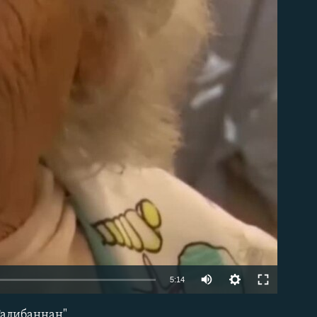
able
5:14
Талибаннан"