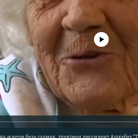
No media source currently avail
на әскери база салмақ, түркімен диссидент Ашғабат "