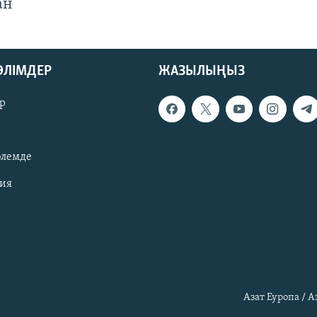
ан
БӨЛІМДЕР
ЖАЗЫЛЫҢЫЗ
р
әлемде
зия
Азат Еуропа / 