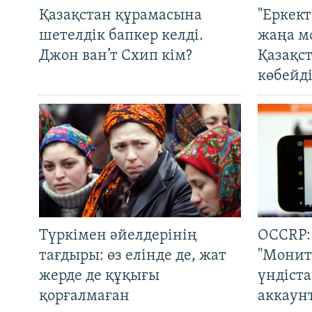
Қазақстан құрамасына
"Еркек
шетелдік бапкер келді.
жаңа м
Джон ван’т Схип кім?
Қазақс
көбейді
Түркімен әйелдерінің
OCCRP:
тағдыры: өз елінде де, жат
"Монит
жерде де құқығы
үндіст
қорғалмаған
аккаун