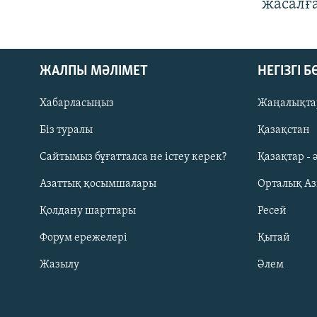
жасалғ
ЖАЛПЫ МӘЛІМЕТ
НЕГІЗГІ 
Хабарласыңыз
Жаңалықта
Біз туралы
Қазақстан
Русский
Сайтымыз бұғатталса не істеу керек?
Қазақтар - 
Азаттық қосымшалары
Орталық А
ЖАЗЫЛЫҢЫЗ
Қолдану шарттары
Ресей
Форум ережелері
Қытай
Жазылу
Әлем
Басқа тілдерде