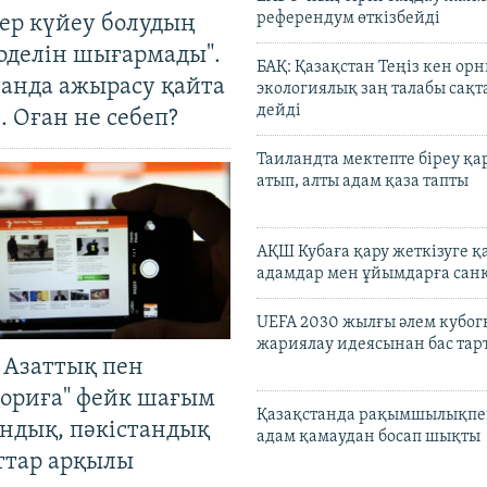
референдум өткізбейді
тер күйеу болудың
оделін шығармады".
БАҚ: Қазақстан Теңіз кен ор
танда ажырасу қайта
экологиялық заң талабы сақ
дейді
. Оған не себеп?
Таиландта мектепте біреу қа
атып, алты адам қаза тапты
АҚШ Кубаға қару жеткізуге қ
адамдар мен ұйымдарға сан
UEFA 2030 жылғы әлем кубог
жариялау идеясынан бас та
 Азаттық пен
ориға" фейк шағым
Қазақстанда рақымшылықпен
андық, пәкістандық
адам қамаудан босап шықты
ттар арқылы