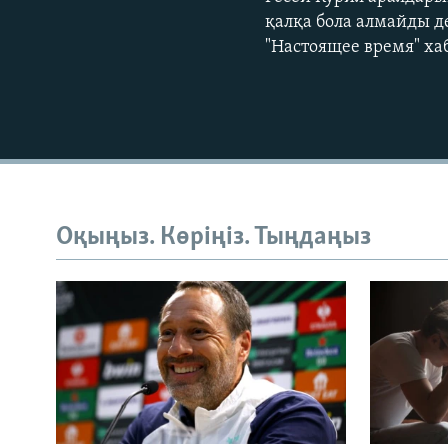
қалқа бола алмайды д
"Настоящее время" х
Оқыңыз. Көріңіз. Тыңдаңыз