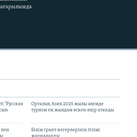
EMBED
 шығарылымда
і "Русская
Орталық Азия 2025 жылы әлемде
асын
туризм ең жылдам өскен өңір атанды
 пен
Білім грант иегерлерінің тізімі
лы
жарияланды