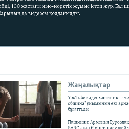
ейді, 100 жастағы нью-йорктік жұмыс істеп жүр. Бұл
абарының да видеосы қолданылды.
Жаңалықтар
YouTube видеохостинг қызмет
община" ұйымының екі арн
бұғаттады
Пашинян: Армения Еуроодақ
ЕАЭО-ның бірін таңдау жай