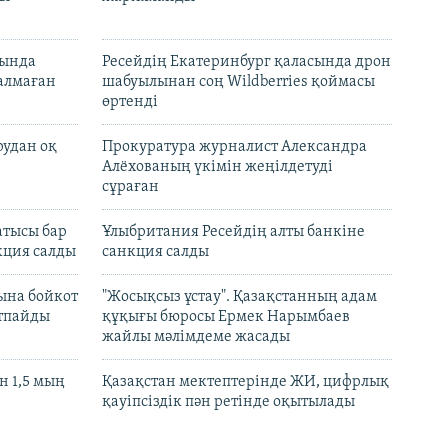
нында
Ресейдің Екатеринбург қаласында дрон
талмаған
шабуылынан соң Wildberries қоймасы
өртенді
рудан оқ
Прокуратура журналист Александра
Алёхованың үкімін жеңілдетуді
сұраған
атысы бар
Ұлыбритания Ресейдің алты банкіне
кция салды
санкция салды
ына бойкот
"Жосықсыз ұстау". Қазақстанның адам
ртпайды
құқығы бюросы Ермек Нарымбаев
жайлы мәлімдеме жасады
 1,5 мың
Қазақстан мектептерінде ЖИ, цифрлық
қауіпсіздік пән ретінде оқытылады