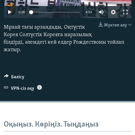
ЖАЗЫЛЫҢЫЗ
0:00
4:53
Жүктеп алу
Мұнай тағы арзандады, Оңтүстік
Басқа тілдерде
Корея Солтүстік Кореяға наразылық
білдірді, әлемдегі кей елдер Рождествоны тойлап
жатыр.
Бөлісу
VPN-сіз оқу
Оқыңыз. Көріңіз. Тыңдаңыз