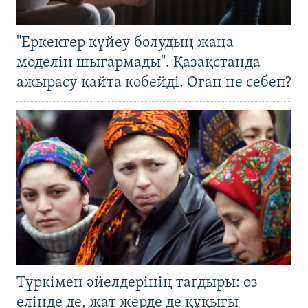
"Еркектер күйеу болудың жаңа
моделін шығармады". Қазақстанда
ажырасу қайта көбейді. Оған не себеп?
Түркімен әйелдерінің тағдыры: өз
елінде де, жат жерде де құқығы