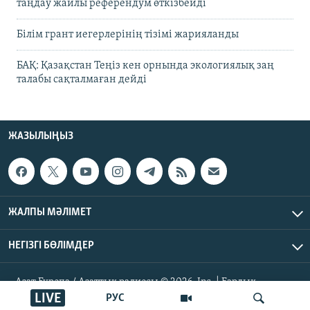
таңдау жайлы референдум өткізбейді
Білім грант иегерлерінің тізімі жарияланды
БАҚ: Қазақстан Теңіз кен орнында экологиялық заң
талабы сақталмаған дейді
ЖАЗЫЛЫҢЫЗ
ЖАЛПЫ МӘЛІМЕТ
НЕГІЗГІ БӨЛІМДЕР
Азат Еуропа / Азаттық радиосы © 2026, Inc. | Барлық
құқықтары қорғалған
LIVE
РУС