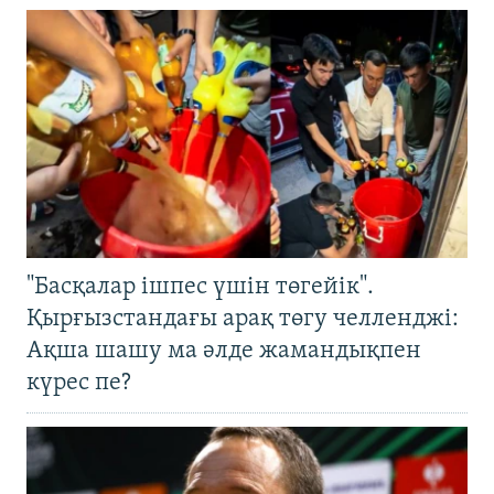
"Басқалар ішпес үшін төгейік".
Қырғызстандағы арақ төгу челленджі:
Ақша шашу ма әлде жамандықпен
күрес пе?