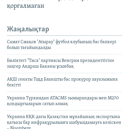
қорғалмаған
Жаңалықтар
Самат Смақов "Атырау" футбол клубының бас бапкері
болып тағайындалды
Биліктегі "Тиса" партиясы Венгрия президенттігіне
заңгер Андраш Баканы ұсынбақ
АҚШ сенаты Тодд Бланшты бас прокурор лауазымына
бекітті
Украина Түркиядан ATACMS зымырандары мен M270
қондырғыларын сатып алмақ
Украина КҚК-дағы Қазақстан мұнайының экспортына
қатысы бар инфрақұрылымға шабуылдамауға келіскен
– Bloomberg