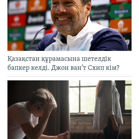
Қазақстан құрамасына шетелдік
бапкер келді. Джон ван’т Схип кім?