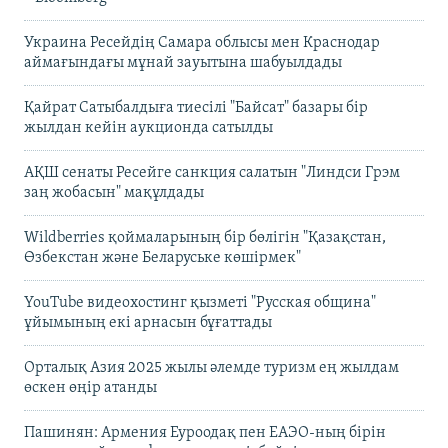
Украина Ресейдің Самара облысы мен Краснодар
аймағындағы мұнай зауытына шабуылдады
Қайрат Сатыбалдыға тиесілі "Байсат" базары бір
жылдан кейін аукционда сатылды
АҚШ сенаты Ресейге санкция салатын "Линдси Грэм
заң жобасын" мақұлдады
Wildberries қоймаларының бір бөлігін "Қазақстан,
Өзбекстан және Беларуське көшірмек"
YouTube видеохостинг қызметі "Русская община"
ұйымының екі арнасын бұғаттады
Орталық Азия 2025 жылы әлемде туризм ең жылдам
өскен өңір атанды
Пашинян: Армения Еуроодақ пен ЕАЭО-ның бірін