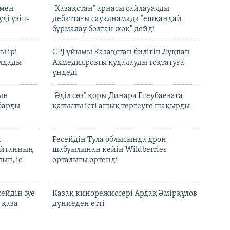
 мен
"Қазақстан" арнасы сайлауалды
ді үзіп-
дебаттағы сауалнамада "ешқандай
бұрмалау болған жоқ" дейді
ы ірі
CPJ ұйымы Қазақстан билігін Лұқпан
лдады
Ахмедияровты қудалауды тоқтатуға
үндеді
рын
"Әділ сөз" қоры Динара Егеубаеваға
барды
қатысты істі ашық тергеуге шақырды
 –
Ресейдің Тула облысында дрон
шайтанның
шабуылынан кейін Wildberries
ып, іс
орталығы өртенді
ейдің әуе
Қазақ кинорежиссері Ардақ Әмірқұлов
 қаза
дүниеден өтті