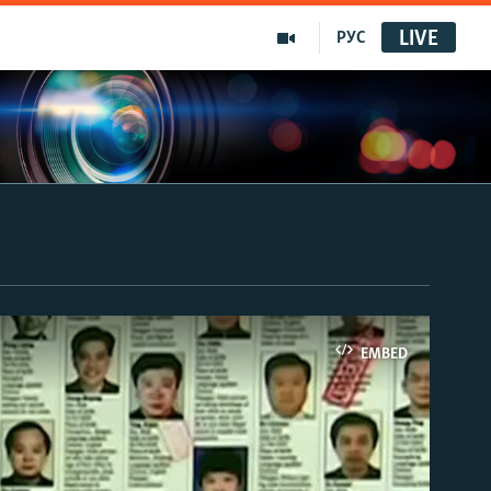
LIVE
РУС
EMBED