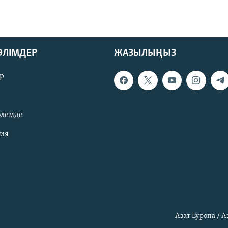
БӨЛІМДЕР
ЖАЗЫЛЫҢЫЗ
р
әлемде
зия
Азат Еуропа / 