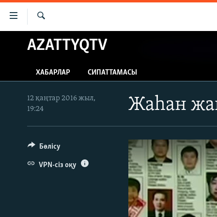
Accessibility
links
İздеу
Skip
AZATTYQTV
ЖАҢАЛЫҚТАР
to
САЯСАТ
main
ХАБАРЛАР
СИПАТТАМАСЫ
content
AZATTYQTV
Skip
ҚАҢТАР ОҚИҒАСЫ
to
12 қаңтар 2016 жыл,
Жаһан жаң
19:24
main
АДАМ ҚҰҚЫҚТАРЫ
Navigation
ӘЛЕУМЕТ
Skip
to
Бөлісу
ӘЛЕМ
Search
АРНАЙЫ ЖОБАЛАР
VPN-сіз оқу