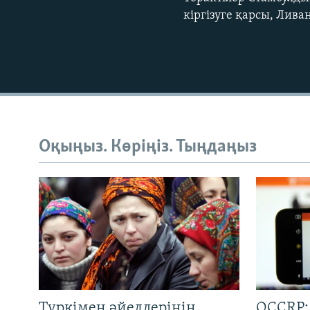
кіргізуге қарсы, Лива
Оқыңыз. Көріңіз. Тыңдаңыз
Түркімен әйелдерінің
OCCRP: