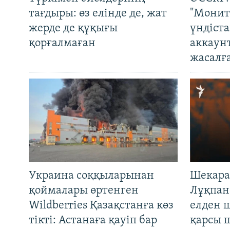
тағдыры: өз елінде де, жат
"Монит
жерде де құқығы
үндіст
қорғалмаған
аккаун
жасалғ
Украина соққыларынан
Шекара
қоймалары өртенген
Лұқпан
Wildberries Қазақстанға көз
елден 
тікті: Астанаға қауіп бар
қарсы 