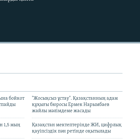
EMBED
ына бойкот
"Жосықсыз ұстау". Қазақстанның адам
ртпайды
құқығы бюросы Ермек Нарымбаев
жайлы мәлімдеме жасады
 1,5 мың
Қазақстан мектептерінде ЖИ, цифрлық
қауіпсіздік пән ретінде оқытылады