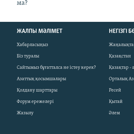
ма?
ЖАЛПЫ МӘЛІМЕТ
НЕГІЗГІ 
Хабарласыңыз
Жаңалықта
Біз туралы
Қазақстан
Русский
Сайтымыз бұғатталса не істеу керек?
Қазақтар - 
Азаттық қосымшалары
Орталық А
ЖАЗЫЛЫҢЫЗ
Қолдану шарттары
Ресей
Форум ережелері
Қытай
Жазылу
Әлем
Басқа тілдерде