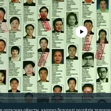
No media source currently avail
ң ортасына ойысты, қырғыз белсенді ресейлік телеар