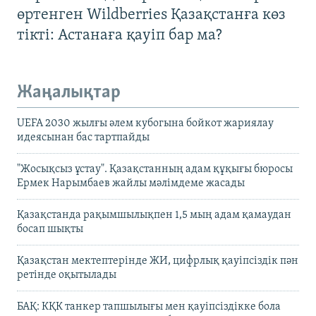
өртенген Wildberries Қазақстанға көз
тікті: Астанаға қауіп бар ма?
Жаңалықтар
UEFA 2030 жылғы әлем кубогына бойкот жариялау
идеясынан бас тартпайды
"Жосықсыз ұстау". Қазақстанның адам құқығы бюросы
Ермек Нарымбаев жайлы мәлімдеме жасады
Қазақстанда рақымшылықпен 1,5 мың адам қамаудан
босап шықты
Қазақстан мектептерінде ЖИ, цифрлық қауіпсіздік пән
ретінде оқытылады
БАҚ: КҚК танкер тапшылығы мен қауіпсіздікке бола