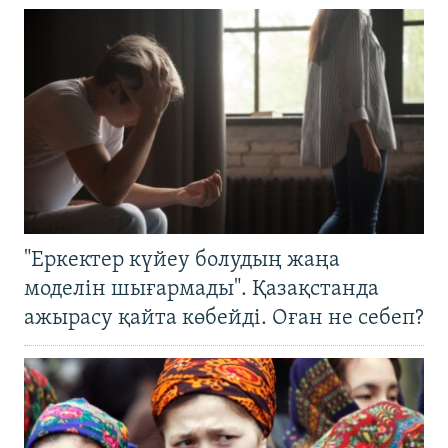
"Еркектер күйеу болудың жаңа
моделін шығармады". Қазақстанда
ажырасу қайта көбейді. Оған не себеп?