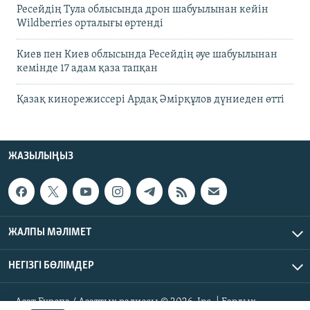
Ресейдің Тула облысында дрон шабуылынан кейін
Wildberries орталығы өртенді
Киев пен Киев облысында Ресейдің әуе шабуылынан
кемінде 17 адам қаза тапқан
Қазақ кинорежиссері Ардақ Әмірқұлов дүниеден өтті
ЖАЗЫЛЫҢЫЗ
ЖАЛПЫ МӘЛІМЕТ
НЕГІЗГІ БӨЛІМДЕР
Азат Еуропа / Азаттық радиосы © 2026, Inc. | Барлық