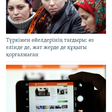
Түркімен әйелдерінің тағдыры: өз
елінде де, жат жерде де құқығы
қорғалмаған