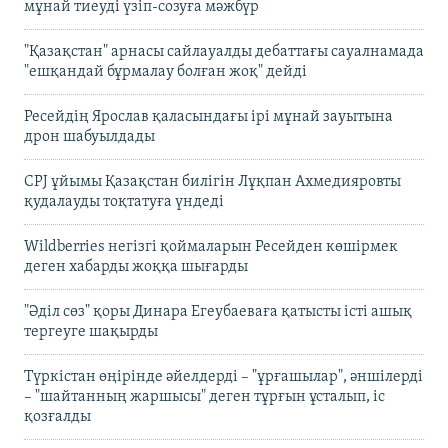
мұнай тиеуді үзіп-созуға мәжбүр
"Қазақстан" арнасы сайлауалды дебаттағы сауалнамада
"ешқандай бұрмалау болған жоқ" дейді
Ресейдің Ярослав қаласындағы ірі мұнай зауытына
дрон шабуылдады
CPJ ұйымы Қазақстан билігін Лұқпан Ахмедияровты
қудалауды тоқтатуға үндеді
Wildberries негізгі қоймаларын Ресейден көшірмек
деген хабарды жоққа шығарды
"Әділ сөз" қоры Динара Егеубаеваға қатысты істі ашық
тергеуге шақырды
Түркістан өңірінде әйелдерді – "ұрғашылар", әншілерді
– "шайтанның жаршысы" деген тұрғын ұсталып, іс
қозғалды