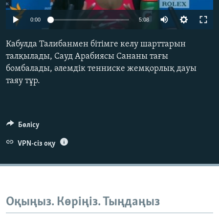
ЖАЗЫЛЫҢЫЗ
0:00
5:08
Кабулда Талибанмен бітімге келу шарттарын
Басқа тілдерде
талқылады, Сауд Арабиясы Сананы тағы
бомбалады, әлемдік тенниске жемқорлық дауы
таяу тұр.
Бөлісу
VPN-сіз оқу
Оқыңыз. Көріңіз. Тыңдаңыз