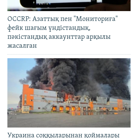
OCCRP: Азаттық пен "Мониториға"
фейк шағым үндістандық,
пәкістандық аккаунттар арқылы
жасалған
Украина соққыларынан қоймалары