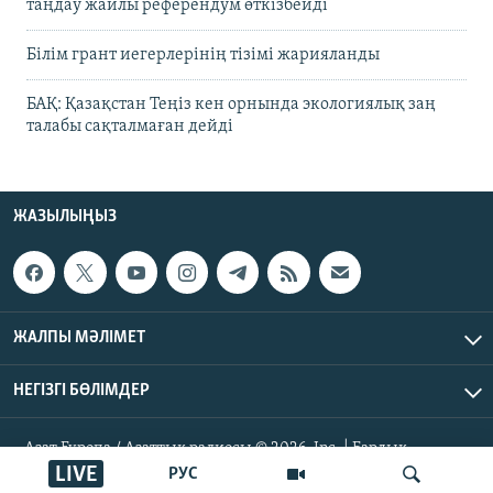
таңдау жайлы референдум өткізбейді
Білім грант иегерлерінің тізімі жарияланды
БАҚ: Қазақстан Теңіз кен орнында экологиялық заң
талабы сақталмаған дейді
ЖАЗЫЛЫҢЫЗ
ЖАЛПЫ МӘЛІМЕТ
НЕГІЗГІ БӨЛІМДЕР
Азат Еуропа / Азаттық радиосы © 2026, Inc. | Барлық
құқықтары қорғалған
LIVE
РУС