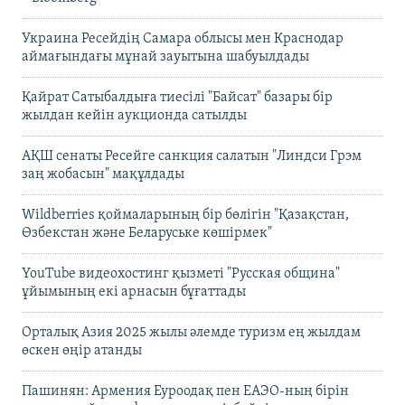
Украина Ресейдің Самара облысы мен Краснодар
аймағындағы мұнай зауытына шабуылдады
Қайрат Сатыбалдыға тиесілі "Байсат" базары бір
жылдан кейін аукционда сатылды
АҚШ сенаты Ресейге санкция салатын "Линдси Грэм
заң жобасын" мақұлдады
Wildberries қоймаларының бір бөлігін "Қазақстан,
Өзбекстан және Беларуське көшірмек"
YouTube видеохостинг қызметі "Русская община"
ұйымының екі арнасын бұғаттады
Орталық Азия 2025 жылы әлемде туризм ең жылдам
өскен өңір атанды
Пашинян: Армения Еуроодақ пен ЕАЭО-ның бірін