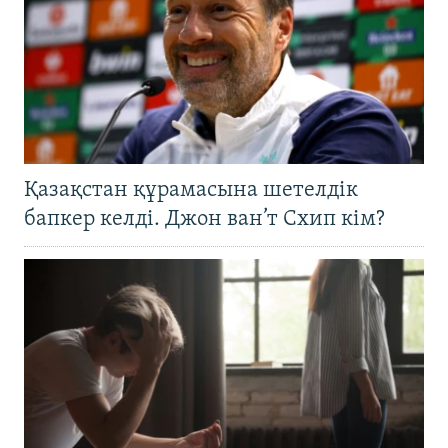
Қазақстан құрамасына шетелдік
бапкер келді. Джон ван’т Схип кім?