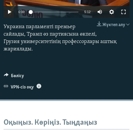
ЖАЗЫЛЫҢЫЗ
0:00
5:12
Жүктеп алу
Украина парламенті премьер
Басқа тілдерде
сайлады, Трамп өз партиясына өкпелі,
Грузия университетінің профессорлары аштық
жариялады.
Бөлісу
VPN-сіз оқу
Оқыңыз. Көріңіз. Тыңдаңыз