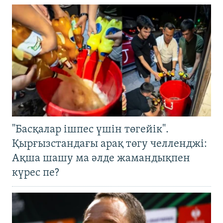
"Басқалар ішпес үшін төгейік".
Қырғызстандағы арақ төгу челленджі:
Ақша шашу ма әлде жамандықпен
күрес пе?