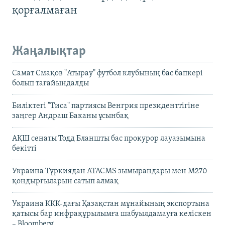
қорғалмаған
Жаңалықтар
Самат Смақов "Атырау" футбол клубының бас бапкері
болып тағайындалды
Биліктегі "Тиса" партиясы Венгрия президенттігіне
заңгер Андраш Баканы ұсынбақ
АҚШ сенаты Тодд Бланшты бас прокурор лауазымына
бекітті
Украина Түркиядан ATACMS зымырандары мен M270
қондырғыларын сатып алмақ
Украина КҚК-дағы Қазақстан мұнайының экспортына
қатысы бар инфрақұрылымға шабуылдамауға келіскен
– Bloomberg