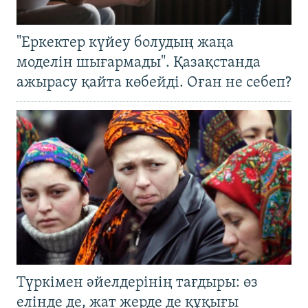
"Еркектер күйеу болудың жаңа
моделін шығармады". Қазақстанда
ажырасу қайта көбейді. Оған не себеп?
Түркімен әйелдерінің тағдыры: өз
елінде де, жат жерде де құқығы