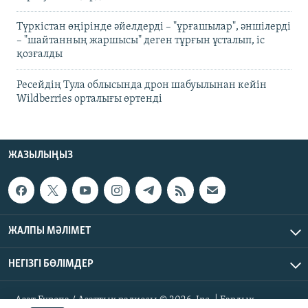
Түркістан өңірінде әйелдерді – "ұрғашылар", әншілерді
– "шайтанның жаршысы" деген тұрғын ұсталып, іс
қозғалды
Ресейдің Тула облысында дрон шабуылынан кейін
Wildberries орталығы өртенді
ЖАЗЫЛЫҢЫЗ
ЖАЛПЫ МӘЛІМЕТ
НЕГІЗГІ БӨЛІМДЕР
Азат Еуропа / Азаттық радиосы © 2026, Inc. | Барлық