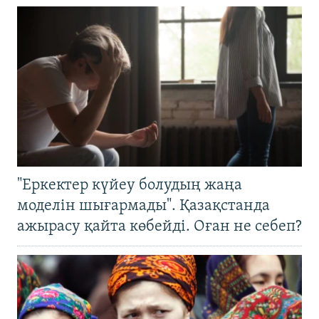
"Еркектер күйеу болудың жаңа
моделін шығармады". Қазақстанда
ажырасу қайта көбейді. Оған не себеп?