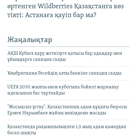
өртенген Wildberries Қазақстанға көз
тікті: Астанаға қауіп бар ма?
Жаңалықтар
АҚШ Кубаға қару жеткізуге қатысы бар адамдар мен
ұйымдарға санкция салды
Ұлыбритания Ресейдің алты банкіне санкция салды
UEFA 2030 жылғы әлем кубогына бойкот жариялау
идеясынан бас тартпайды
"Жосықсыз ұстау". Қазақстанның адам құқығы бюросы
Ермек Нарымбаев жайлы мәлімдеме жасады
Қазақстанда рақымшылықпен 1,5 мың адам қамаудан
босап шықты