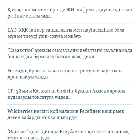
Қазақстан мектептерінде ЖИ, цифрлық қауіпсіздік пән
ретінде оқытылады
БАҚ: КҚК танкер тапшылығы мен қауіпсіздікке бола
мұнай тиеуді үзіп-созуға мәжбүр
"Қазақстан" арнасы сайлауалды дебаттағы сауалнамада
"ешқандай бұрмалау болған жоқ" дейді
Ресейдің Ярослав қаласындағы ірі мұнай зауытына
дрон шабуылдады
CPJ ұйымы Қазақстан билігін Лұқпан Ахмедияровты
қудалауды тоқтатуға үндеді
Wildberries негізгі қоймаларын Ресейден көшірмек
деген хабарды жоққа шығарды
"Әділ сөз" қоры Динара Егеубаеваға қатысты істі ашық
тергеуге шақырды