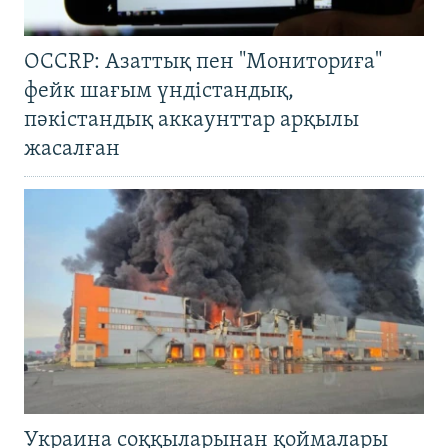
OCCRP: Азаттық пен "Мониториға"
фейк шағым үндістандық,
пәкістандық аккаунттар арқылы
жасалған
Украина соққыларынан қоймалары