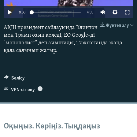
ЖАЗЫЛЫҢЫЗ
0:00
4:35
Жүктеп алу
АҚШ президент сайлауында Клинтон
Басқа тілдерде
мен Трамп озып келеді, ЕО Google-ді
"монополист" деп айыптады, Тәжікстанда жаңа
қала салынып жатыр.
Бөлісу
VPN-сіз оқу
Оқыңыз. Көріңіз. Тыңдаңыз