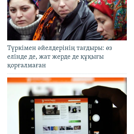
Түркімен әйелдерінің тағдыры: өз
елінде де, жат жерде де құқығы
қорғалмаған