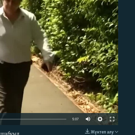
able
5:07
Жүктеп алу
е шабуыл