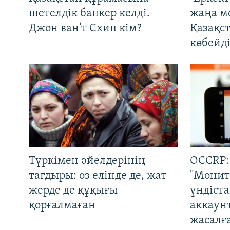
шетелдік бапкер келді.
жаңа м
Джон ван’т Схип кім?
Қазақс
көбейді
Түркімен әйелдерінің
OCCRP:
тағдыры: өз елінде де, жат
"Монит
жерде де құқығы
үндіст
қорғалмаған
аккаун
жасалғ