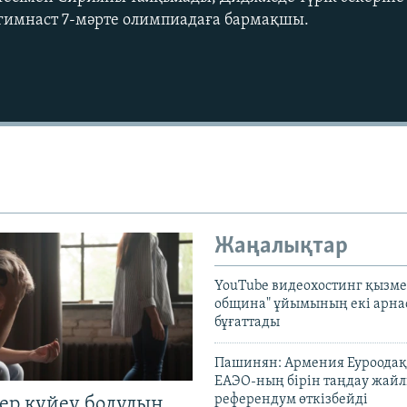
 гимнаст 7-мәрте олимпиадаға бармақшы.
Жаңалықтар
YouTube видеохостинг қызмет
община" ұйымының екі арн
бұғаттады
Пашинян: Армения Еуроодақ
ЕАЭО-ның бірін таңдау жай
референдум өткізбейді
тер күйеу болудың