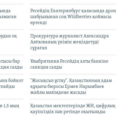
нында
Ресейдің Екатеринбург қаласында дрон
талмаған
шабуылынан соң Wildberries қоймасы
өртенді
рудан оқ
Прокуратура журналист Александра
Алёхованың үкімін жеңілдетуді
сұраған
атысы бар
Ұлыбритания Ресейдің алты банкіне
кция салды
санкция салды
ына бойкот
"Жосықсыз ұстау". Қазақстанның адам
ртпайды
құқығы бюросы Ермек Нарымбаев
жайлы мәлімдеме жасады
 1,5 мың
Қазақстан мектептерінде ЖИ, цифрлық
қауіпсіздік пән ретінде оқытылады