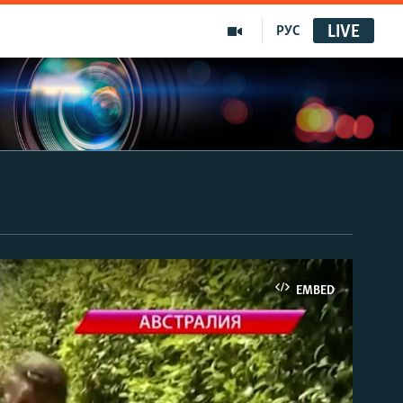
LIVE
РУС
EMBED