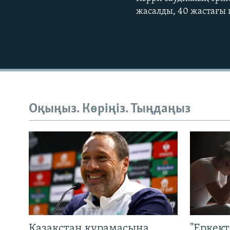
жасалды, 40 жастағы
Оқыңыз. Көріңіз. Тыңдаңыз
Қазақстан құрамасына
"Еркек