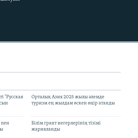
EMBED
і "Русская
Орталық Азия 2025 жылы әлемде
асын
туризм ең жылдам өскен өңір атанды
 пен
Білім грант иегерлерінің тізімі
лы
жарияланды