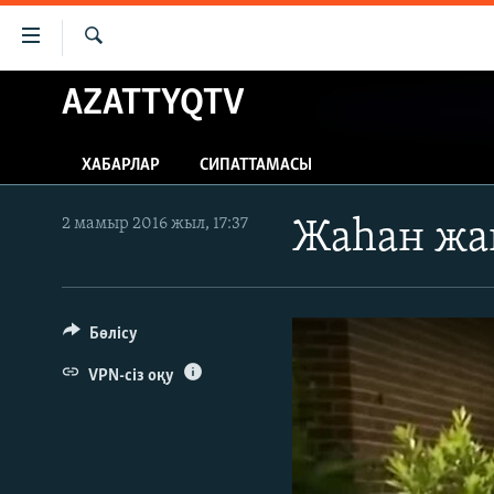
Accessibility
links
İздеу
Skip
AZATTYQTV
ЖАҢАЛЫҚТАР
to
САЯСАТ
main
ХАБАРЛАР
СИПАТТАМАСЫ
content
AZATTYQTV
Skip
ҚАҢТАР ОҚИҒАСЫ
to
2 мамыр 2016 жыл, 17:37
Жаһан жа
main
АДАМ ҚҰҚЫҚТАРЫ
Navigation
ӘЛЕУМЕТ
Skip
to
Бөлісу
ӘЛЕМ
Search
АРНАЙЫ ЖОБАЛАР
VPN-сіз оқу