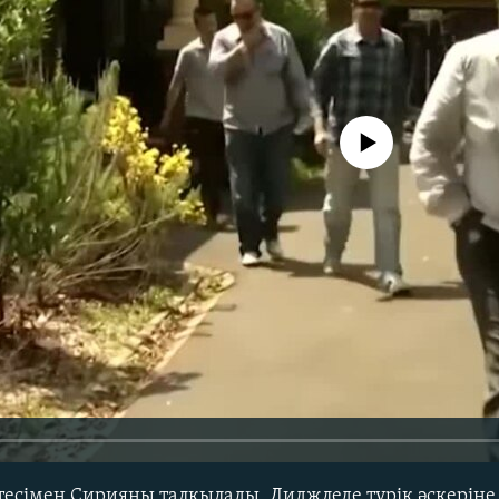
No media source currently avail
тесімен Сирияны талқылады, Диджледе түрік әскерін