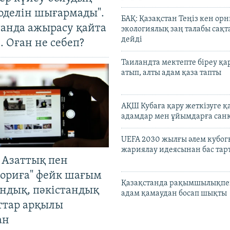
оделін шығармады".
БАҚ: Қазақстан Теңіз кен ор
танда ажырасу қайта
экологиялық заң талабы сақ
дейді
. Оған не себеп?
Таиландта мектепте біреу қа
атып, алты адам қаза тапты
АҚШ Кубаға қару жеткізуге қ
адамдар мен ұйымдарға сан
UEFA 2030 жылғы әлем кубог
жариялау идеясынан бас та
 Азаттық пен
ориға" фейк шағым
Қазақстанда рақымшылықпен
андық, пәкістандық
адам қамаудан босап шықты
ттар арқылы
ан