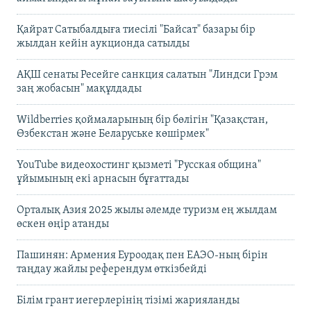
Қайрат Сатыбалдыға тиесілі "Байсат" базары бір
жылдан кейін аукционда сатылды
АҚШ сенаты Ресейге санкция салатын "Линдси Грэм
заң жобасын" мақұлдады
Wildberries қоймаларының бір бөлігін "Қазақстан,
Өзбекстан және Беларуське көшірмек"
YouTube видеохостинг қызметі "Русская община"
ұйымының екі арнасын бұғаттады
Орталық Азия 2025 жылы әлемде туризм ең жылдам
өскен өңір атанды
Пашинян: Армения Еуроодақ пен ЕАЭО-ның бірін
таңдау жайлы референдум өткізбейді
Білім грант иегерлерінің тізімі жарияланды