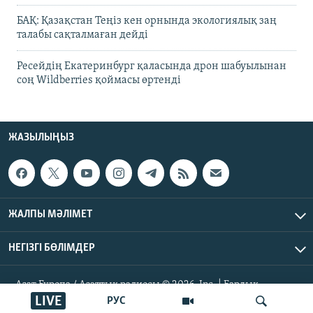
БАҚ: Қазақстан Теңіз кен орнында экологиялық заң
талабы сақталмаған дейді
Ресейдің Екатеринбург қаласында дрон шабуылынан
соң Wildberries қоймасы өртенді
ЖАЗЫЛЫҢЫЗ
ЖАЛПЫ МӘЛІМЕТ
НЕГІЗГІ БӨЛІМДЕР
Азат Еуропа / Азаттық радиосы © 2026, Inc. | Барлық
құқықтары қорғалған
LIVE
РУС