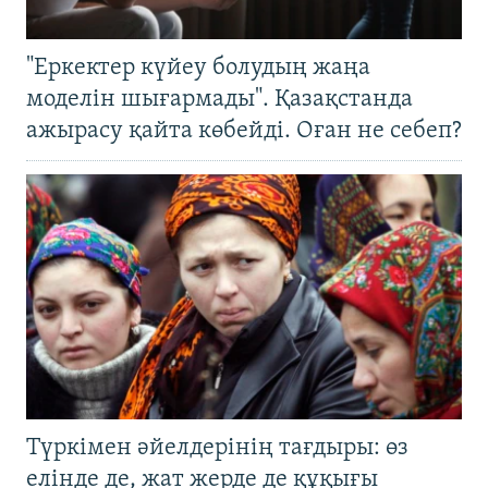
"Еркектер күйеу болудың жаңа
моделін шығармады". Қазақстанда
ажырасу қайта көбейді. Оған не себеп?
Түркімен әйелдерінің тағдыры: өз
елінде де, жат жерде де құқығы