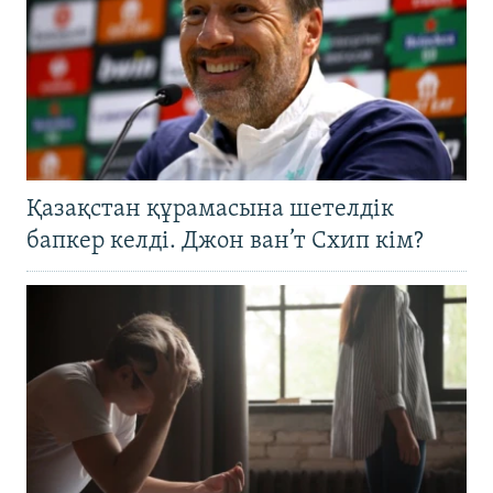
Қазақстан құрамасына шетелдік
бапкер келді. Джон ван’т Схип кім?