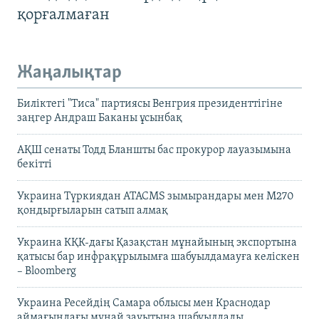
қорғалмаған
Жаңалықтар
Биліктегі "Тиса" партиясы Венгрия президенттігіне
заңгер Андраш Баканы ұсынбақ
АҚШ сенаты Тодд Бланшты бас прокурор лауазымына
бекітті
Украина Түркиядан ATACMS зымырандары мен M270
қондырғыларын сатып алмақ
Украина КҚК-дағы Қазақстан мұнайының экспортына
қатысы бар инфрақұрылымға шабуылдамауға келіскен
– Bloomberg
Украина Ресейдің Самара облысы мен Краснодар
аймағындағы мұнай зауытына шабуылдады