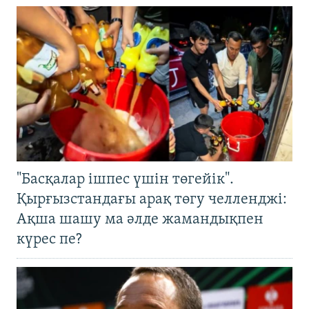
"Басқалар ішпес үшін төгейік".
Қырғызстандағы арақ төгу челленджі:
Ақша шашу ма әлде жамандықпен
күрес пе?