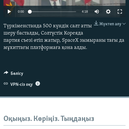
ЖАЗЫЛЫҢЫЗ
0:00
4:18
Жүктеп алу
Түркіменстанда 500 күндік салт атты
Басқа тілдерде
шеру басталды, Солтүстік Кореяда
партия съезі өтіп жатыр, SpaceX зымыраны тағы да
мұхиттағы платформаға қона алды.
Бөлісу
VPN-сіз оқу
Оқыңыз. Көріңіз. Тыңдаңыз