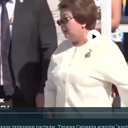
No media source currently avail
 қаза тапқанын растады, Түркия Сирияда әскерін "қауі