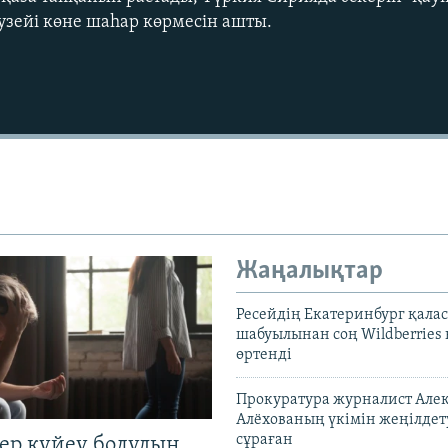
узейі көне шаһар көрмесін ашты.
Жаңалықтар
Ресейдің Екатеринбург қала
шабуылынан соң Wildberries
өртенді
Прокуратура журналист Але
Алёхованың үкімін жеңілдет
сұраған
тер күйеу болудың