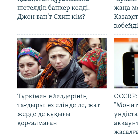
шетелдік бапкер келді.
жаңа м
Джон ван’т Схип кім?
Қазақс
көбейді
Түркімен әйелдерінің
OCCRP:
тағдыры: өз елінде де, жат
"Монит
жерде де құқығы
үндіст
қорғалмаған
аккаун
жасалғ