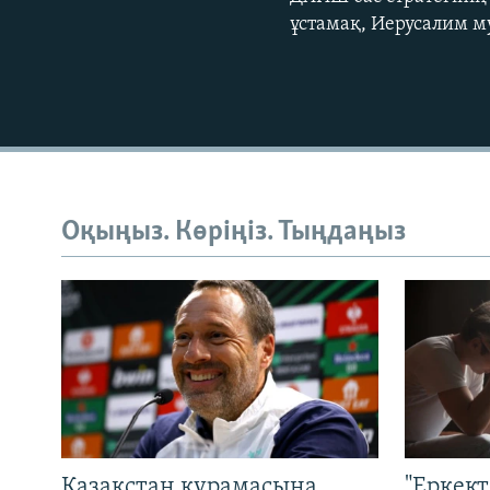
ұстамақ, Иерусалим м
Оқыңыз. Көріңіз. Тыңдаңыз
Қазақстан құрамасына
"Еркек