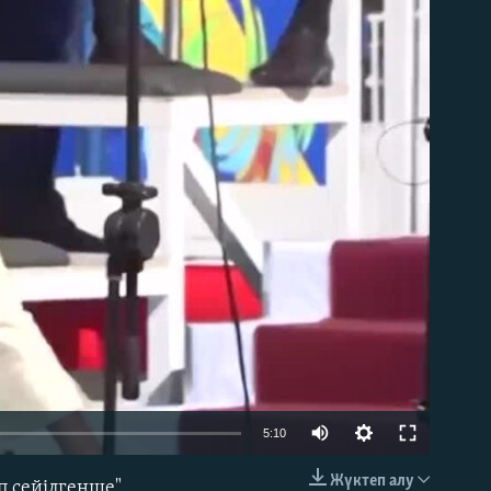
able
5:10
Жүктеп алу
п сейілгенше"