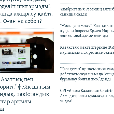
оделін шығармады".
Ұлыбритания Ресейдің алты 
танда ажырасу қайта
санкция салды
. Оған не себеп?
"Жосықсыз ұстау". Қазақста
құқығы бюросы Ермек Нары
жайлы мәлімдеме жасады
Қазақстан мектептерінде Ж
қауіпсіздік пән ретінде оқы
"Қазақстан" арнасы сайлауа
дебаттағы сауалнамада "ешқ
 Азаттық пен
бұрмалау болған жоқ" дейді
ориға" фейк шағым
CPJ ұйымы Қазақстан билігі
андық, пәкістандық
Ахмедияровты қудалауды тоқ
ттар арқылы
үндеді
ан