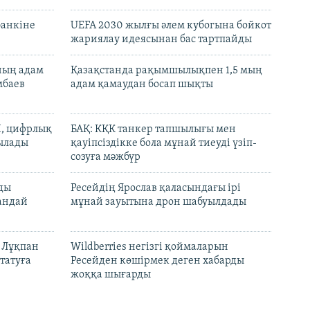
банкіне
UEFA 2030 жылғы әлем кубогына бойкот
жариялау идеясынан бас тартпайды
нның адам
Қазақстанда рақымшылықпен 1,5 мың
мбаев
адам қамаудан босап шықты
И, цифрлық
БАҚ: КҚК танкер тапшылығы мен
тылады
қауіпсіздікке бола мұнай тиеуді үзіп-
созуға мәжбүр
лды
Ресейдің Ярослав қаласындағы ірі
андай
мұнай зауытына дрон шабуылдады
н Лұқпан
Wildberries негізгі қоймаларын
татуға
Ресейден көшірмек деген хабарды
жоққа шығарды