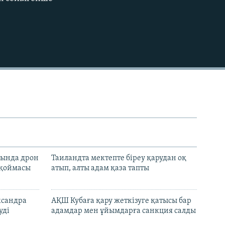
EMBED
сында дрон
Таиландта мектепте біреу қарудан оқ
 қоймасы
атып, алты адам қаза тапты
ксандра
АҚШ Кубаға қару жеткізуге қатысы бар
уді
адамдар мен ұйымдарға санкция салды