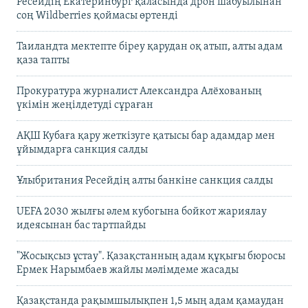
Ресейдің Екатеринбург қаласында дрон шабуылынан
соң Wildberries қоймасы өртенді
Таиландта мектепте біреу қарудан оқ атып, алты адам
қаза тапты
Прокуратура журналист Александра Алёхованың
үкімін жеңілдетуді сұраған
АҚШ Кубаға қару жеткізуге қатысы бар адамдар мен
ұйымдарға санкция салды
Ұлыбритания Ресейдің алты банкіне санкция салды
UEFA 2030 жылғы әлем кубогына бойкот жариялау
идеясынан бас тартпайды
"Жосықсыз ұстау". Қазақстанның адам құқығы бюросы
Ермек Нарымбаев жайлы мәлімдеме жасады
Қазақстанда рақымшылықпен 1,5 мың адам қамаудан