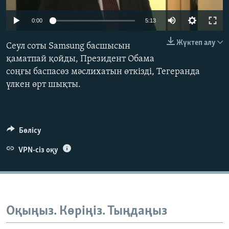
ЖАЗЫЛЫҢЫЗ
0:00
5:13
Жүктеп алу
Сеул соты Samsung басшысын
Басқа тілдерде
қаматпай қойды, Президент Обама
соңғы баспасөз мәслихатын өткізді, Тегеранда
үлкен өрт шықты.
Бөлісу
VPN-сіз оқу
Оқыңыз. Көріңіз. Тыңдаңыз