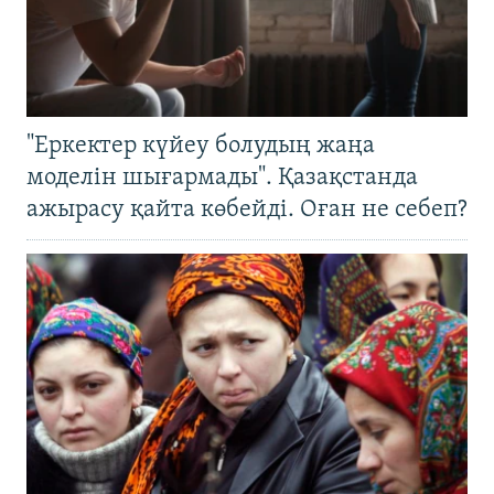
"Еркектер күйеу болудың жаңа
моделін шығармады". Қазақстанда
ажырасу қайта көбейді. Оған не себеп?