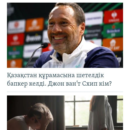
Қазақстан құрамасына шетелдік
бапкер келді. Джон ван’т Схип кім?