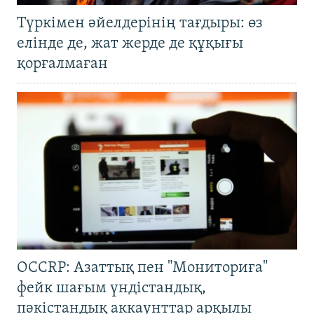
Түркімен әйелдерінің тағдыры: өз
елінде де, жат жерде де құқығы
қорғалмаған
OCCRP: Азаттық пен "Мониториға"
фейк шағым үндістандық,
пәкістандық аккаунттар арқылы