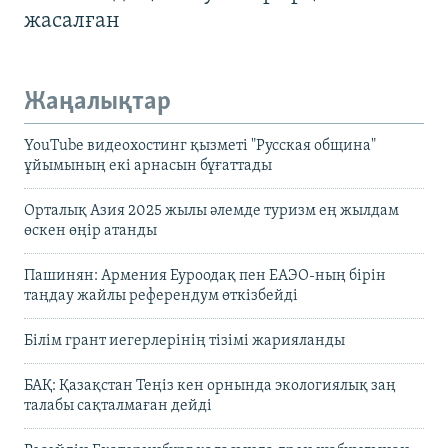
жасалған
Жаңалықтар
YouTube видеохостинг қызметі "Русская община"
ұйымының екі арнасын бұғаттады
Орталық Азия 2025 жылы әлемде туризм ең жылдам
өскен өңір атанды
Пашинян: Армения Еуроодақ пен ЕАЭО-ның бірін
таңдау жайлы референдум өткізбейді
Білім грант иегерлерінің тізімі жарияланды
БАҚ: Қазақстан Теңіз кен орнында экологиялық заң
талабы сақталмаған дейді