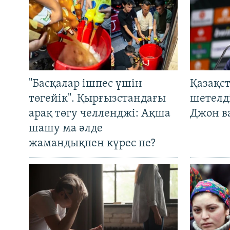
"Басқалар ішпес үшін
Қазақс
төгейік". Қырғызстандағы
шетелді
арақ төгу челленджі: Ақша
Джон ва
шашу ма әлде
жамандықпен күрес пе?