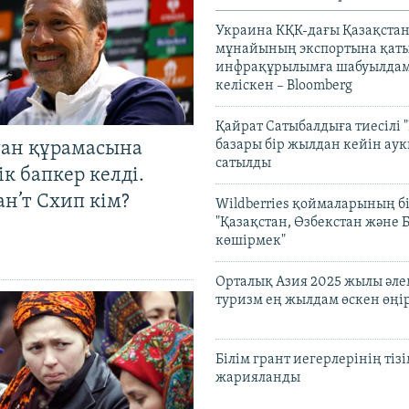
Украина КҚК-дағы Қазақста
мұнайының экспортына қаты
инфрақұрылымға шабуылдам
келіскен – Bloomberg
Қайрат Сатыбалдыға тиесілі "
базары бір жылдан кейін ау
тан құрамасына
сатылды
к бапкер келді.
н’т Схип кім?
Wildberries қоймаларының бі
"Қазақстан, Өзбекстан және 
көшірмек"
Орталық Азия 2025 жылы әл
туризм ең жылдам өскен өңі
Білім грант иегерлерінің тізі
жарияланды