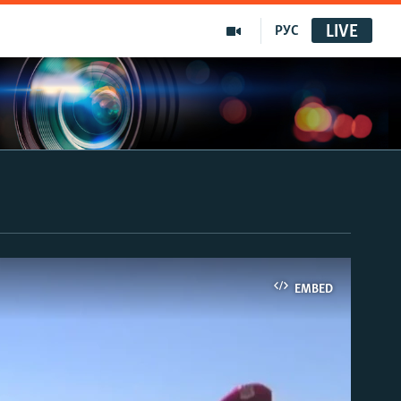
LIVE
РУС
EMBED