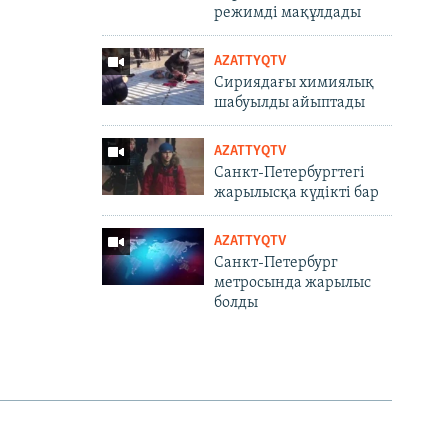
режимді мақұлдады
AZATTYQTV
Сириядағы химиялық
шабуылды айыптады
AZATTYQTV
Санкт-Петербургтегі
жарылысқа күдікті бар
AZATTYQTV
Cанкт-Петербург
метросында жарылыс
болды