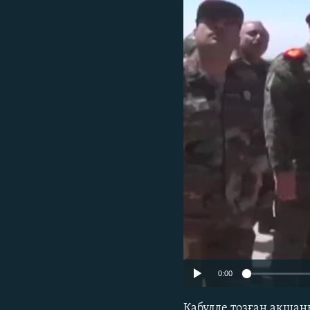
0:00
Кабулде тозған ақшан