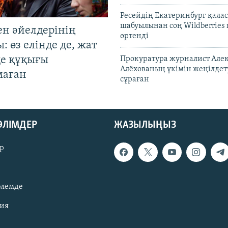
Ресейдің Екатеринбург қала
шабуылынан соң Wildberries
ен әйелдерінің
өртенді
: өз елінде де, жат
де құқығы
Прокуратура журналист Але
Алёхованың үкімін жеңілдет
маған
сұраған
БӨЛІМДЕР
ЖАЗЫЛЫҢЫЗ
р
әлемде
зия