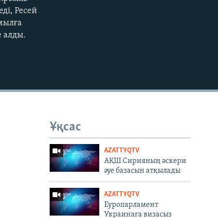
EMBED
ді, Ресей
мылға
е алды.
Ұқсас
AZATTYQTV
АҚШ Сирияның әскери
әуе базасын атқылады
AZATTYQTV
Еуропарламент
Украинаға визасыз