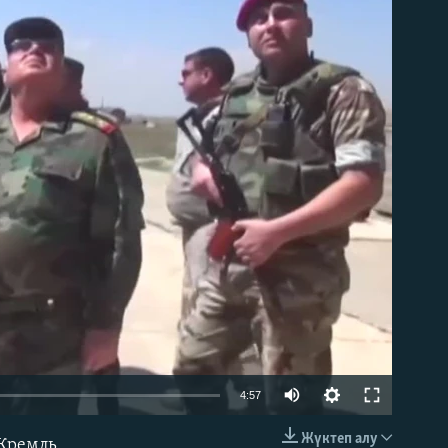
able
4:57
Жүктеп алу
«Кремль