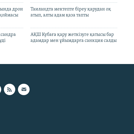
сында дрон
Таиландта мектепте біреу қарудан оқ
 қоймасы
атып, алты адам қаза тапты
ксандра
АҚШ Кубаға қару жеткізуге қатысы бар
уді
адамдар мен ұйымдарға санкция салды