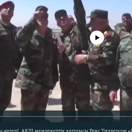
No media source currently avail
ы өртеді, АҚШ мемлекеттік хатшысы Рекс Тиллерсон 