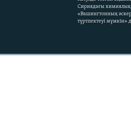
Сириядағы химиялық 
«Вашингтонның әскер
түртпектеуі мүмкін» 