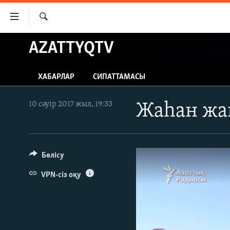
Accessibility
links
İздеу
Skip
AZATTYQTV
ЖАҢАЛЫҚТАР
to
САЯСАТ
main
ХАБАРЛАР
СИПАТТАМАСЫ
content
AZATTYQTV
Skip
ҚАҢТАР ОҚИҒАСЫ
to
10 сәуір 2017 жыл, 19:33
Жаһан жа
main
АДАМ ҚҰҚЫҚТАРЫ
Navigation
ӘЛЕУМЕТ
Skip
to
Бөлісу
ӘЛЕМ
Search
АРНАЙЫ ЖОБАЛАР
VPN-сіз оқу