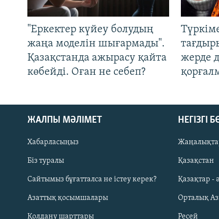
"Еркектер күйеу болудың
Түркім
жаңа моделін шығармады".
тағдыры
Қазақстанда ажырасу қайта
жерде 
көбейді. Оған не себеп?
қорғал
ЖАЛПЫ МӘЛІМЕТ
НЕГІЗГІ 
Хабарласыңыз
Жаңалықта
Біз туралы
Қазақстан
Русский
Сайтымыз бұғатталса не істеу керек?
Қазақтар - 
Азаттық қосымшалары
Орталық А
ЖАЗЫЛЫҢЫЗ
Қолдану шарттары
Ресей