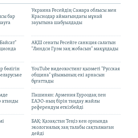
н
Украина Ресейдің Самара облысы мен
сы бар
Краснодар аймағындағы мұнай
ауға
зауытына шабуылдады
Байсат"
АҚШ сенаты Ресейге санкция салатын
кционда
"Линдси Грэм заң жобасын" мақұлдады
р бөлігін
YouTube видеохостинг қызметі "Русская
Беларуське
община" ұйымының екі арнасын
бұғаттады
емде
Пашинян: Армения Еуроодақ пен
р атанды
ЕАЭО-ның бірін таңдау жайлы
референдум өткізбейді
мі
БАҚ: Қазақстан Теңіз кен орнында
экологиялық заң талабы сақталмаған
дейді