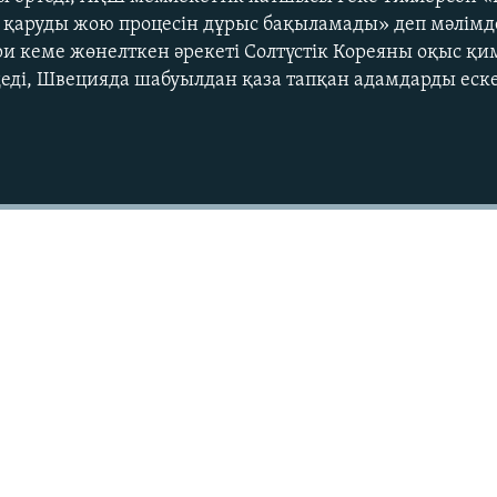
қаруды жою процесін дұрыс бақыламады» деп мәлімде
и кеме жөнелткен әрекеті Солтүстік Кореяны оқыс қи
деді, Швецияда шабуылдан қаза тапқан адамдарды еск