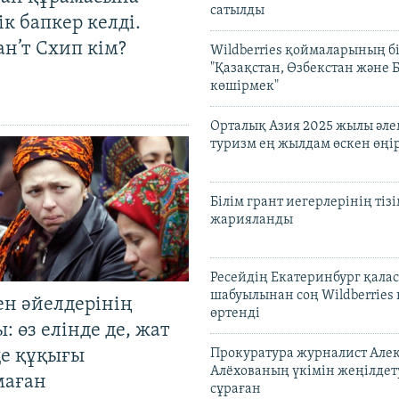
сатылды
к бапкер келді.
н’т Схип кім?
Wildberries қоймаларының бі
"Қазақстан, Өзбекстан және 
көшірмек"
Орталық Азия 2025 жылы әл
туризм ең жылдам өскен өңі
Білім грант иегерлерінің тізі
жарияланды
Ресейдің Екатеринбург қала
шабуылынан соң Wildberries
ен әйелдерінің
өртенді
: өз елінде де, жат
де құқығы
Прокуратура журналист Але
Алёхованың үкімін жеңілдет
маған
сұраған