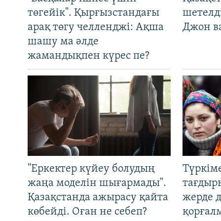
төгейік". Қырғызстандағы
шетелді
арақ төгу челленджі: Ақша
Джон ва
шашу ма әлде
жамандықпен күрес пе?
"Еркектер күйеу болудың
Түркім
жаңа моделін шығармады".
тағдыры
Қазақстанда ажырасу қайта
жерде 
көбейді. Оған не себеп?
қорғал