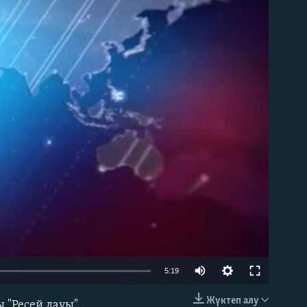
able
5:19
Жүктеп алу
 "Ресей дауы"