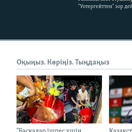
"Уотергейттен" зор д
Оқыңыз. Көріңіз. Тыңдаңыз
"Басқалар ішпес үшін
Қазақс