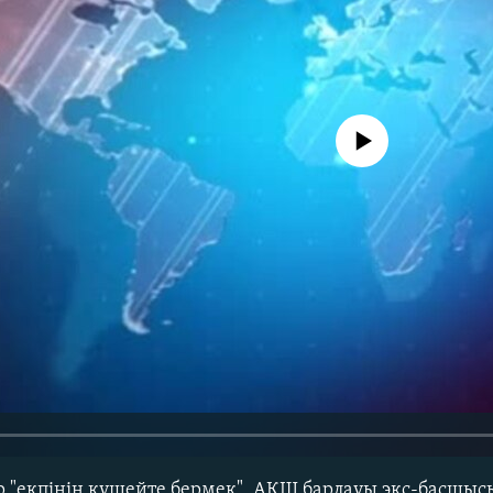
No media source currently avail
р "екпінін күшейте бермек", АҚШ барлауы экс-басшысы