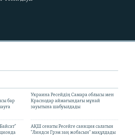
EMBED
н
Украина Ресейдің Самара облысы мен
сы бар
Краснодар аймағындағы мұнай
ауға
зауытына шабуылдады
Байсат"
АҚШ сенаты Ресейге санкция салатын
кционда
"Линдси Грэм заң жобасын" мақұлдады