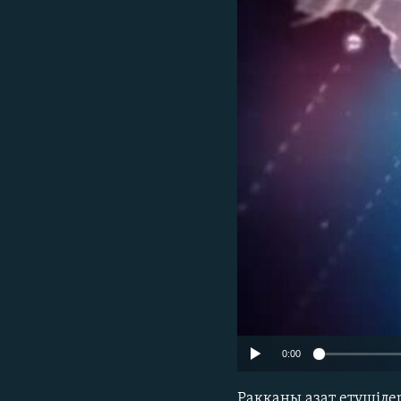
0:00
Ракканы азат етушіле