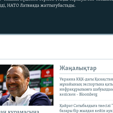
ейді, НАТО Латвияда жаттығубастады.
Жаңалықтар
Украина КҚК-дағы Қазақста
мұнайының экспортына қаты
инфрақұрылымға шабуылдам
келіскен – Bloomberg
Қайрат Сатыбалдыға тиесілі "
базары бір жылдан кейін ау
тан құрамасына