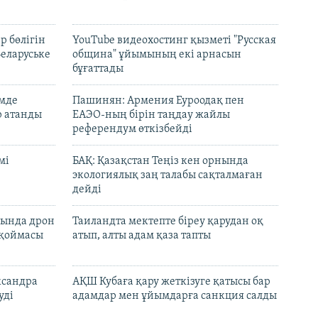
р бөлігін
YouTube видеохостинг қызметі "Русская
Беларуське
община" ұйымының екі арнасын
бұғаттады
емде
Пашинян: Армения Еуроодақ пен
р атанды
ЕАЭО-ның бірін таңдау жайлы
референдум өткізбейді
мі
БАҚ: Қазақстан Теңіз кен орнында
экологиялық заң талабы сақталмаған
дейді
сында дрон
Таиландта мектепте біреу қарудан оқ
 қоймасы
атып, алты адам қаза тапты
ксандра
АҚШ Кубаға қару жеткізуге қатысы бар
уді
адамдар мен ұйымдарға санкция салды