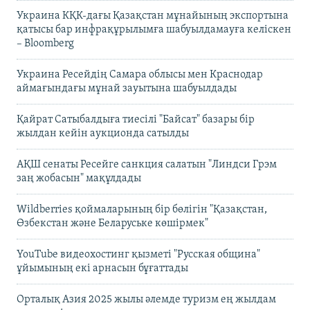
Украина КҚК-дағы Қазақстан мұнайының экспортына
қатысы бар инфрақұрылымға шабуылдамауға келіскен
– Bloomberg
Украина Ресейдің Самара облысы мен Краснодар
аймағындағы мұнай зауытына шабуылдады
Қайрат Сатыбалдыға тиесілі "Байсат" базары бір
жылдан кейін аукционда сатылды
АҚШ сенаты Ресейге санкция салатын "Линдси Грэм
заң жобасын" мақұлдады
Wildberries қоймаларының бір бөлігін "Қазақстан,
Өзбекстан және Беларуське көшірмек"
YouTube видеохостинг қызметі "Русская община"
ұйымының екі арнасын бұғаттады
Орталық Азия 2025 жылы әлемде туризм ең жылдам