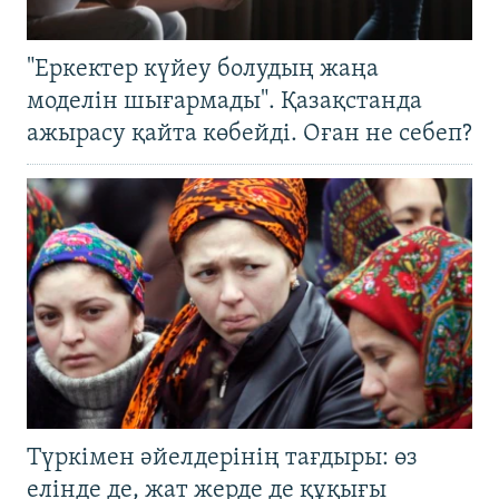
"Еркектер күйеу болудың жаңа
моделін шығармады". Қазақстанда
ажырасу қайта көбейді. Оған не себеп?
Түркімен әйелдерінің тағдыры: өз
елінде де, жат жерде де құқығы