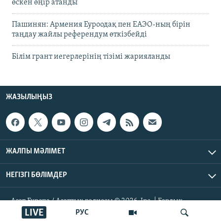
өскен өңір атанды
Пашинян: Армения Еуроодақ пен ЕАЭО-ның бірін
таңдау жайлы референдум өткізбейді
Білім грант иегерлерінің тізімі жарияланды
ЖАЗЫЛЫҢЫЗ
ЖАЛПЫ МӘЛІМЕТ
НЕГІЗГІ БӨЛІМДЕР
Азат Еуропа / Азаттық радиосы © 2026, Inc. | Барлық
құқықтары қорғалған
LIVE
РУС