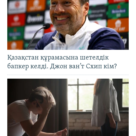
Қазақстан құрамасына шетелдік
бапкер келді. Джон ван’т Схип кім?