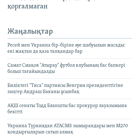
қорғалмаған
Жаңалықтар
Ресей мен Украина бір-біріне әуе шабуылын жасады:
екі жақтан да қаза тапқандар бар
Самат Смақов "Атырау" футбол клубының бас бапкері
болып тағайындалды
Биліктегі "Тиса" партиясы Венгрия президенттігіне
заңгер Андраш Баканы ұсынбақ
АҚШ сенаты Тодд Бланшты бас прокурор лауазымына
бекітті
Украина Түркиядан ATACMS зымырандары мен M270
қондырғыларын сатып алмақ