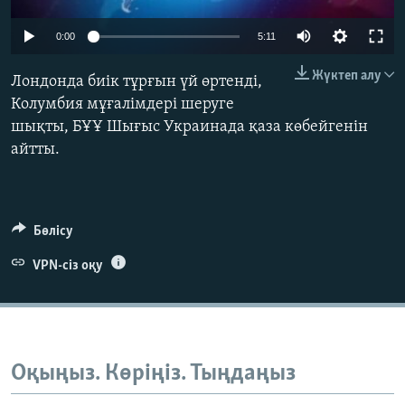
ЖАЗЫЛЫҢЫЗ
0:00
5:11
Жүктеп алу
Лондонда биік тұрғын үй өртенді,
Басқа тілдерде
Колумбия мұғалімдері шеруге
шықты, БҰҰ Шығыс Украинада қаза көбейгенін
айтты.
Бөлісу
VPN-сіз оқу
Оқыңыз. Көріңіз. Тыңдаңыз