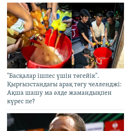
"Басқалар ішпес үшін төгейік".
Қырғызстандағы арақ төгу челленджі:
Ақша шашу ма әлде жамандықпен
күрес пе?