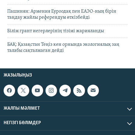
Пашинян: Армения Еуроодақ пен ЕАЭО-ның бірін
таңдау жайлы референдум өткізбейді
Білім грант иегерлерінің тізімі жарияланды
БАҚ: Қазақстан Теңіз кен орнында экологиялық заң
талабы сақталмаған дейді
ЖАЗЫЛЫҢЫЗ
ЖАЛПЫ МӘЛІМЕТ
НЕГІЗГІ БӨЛІМДЕР