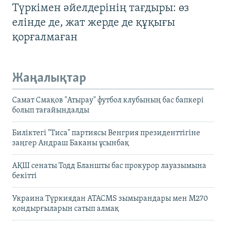
Түркімен әйелдерінің тағдыры: өз
елінде де, жат жерде де құқығы
қорғалмаған
Жаңалықтар
Самат Смақов "Атырау" футбол клубының бас бапкері
болып тағайындалды
Биліктегі "Тиса" партиясы Венгрия президенттігіне
заңгер Андраш Баканы ұсынбақ
АҚШ сенаты Тодд Бланшты бас прокурор лауазымына
бекітті
Украина Түркиядан ATACMS зымырандары мен M270
қондырғыларын сатып алмақ