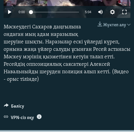
ЖАЗЫЛЫҢЫЗ
0:00
5:04
Жүктеп алу
Мәскеудегі Сахаров даңғылына
Басқа тілдерде
ондаған мың адам наразылық
шеруіне шықты. Наразылар ескі үйлерді күреп,
орнына жаңа үйлер салуды ұсынған Ресей астанасы
Мәскеу мэрінің қызметінен кетуін талап етті.
Ресейдің оппозициялық саясаткері Алексей
Навальныйды шеруден полиция алып кетті. (Видео
- орыс тілінде)
Бөлісу
VPN-сіз оқу