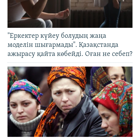
"Еркектер күйеу болудың жаңа
моделін шығармады". Қазақстанда
ажырасу қайта көбейді. Оған не себеп?