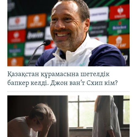
Қазақстан құрамасына шетелдік
бапкер келді. Джон ван’т Схип кім?