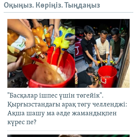
Оқыңыз. Көріңіз. Тыңдаңыз
"Басқалар ішпес үшін төгейік".
Қырғызстандағы арақ төгу челленджі:
Ақша шашу ма әлде жамандықпен
күрес пе?