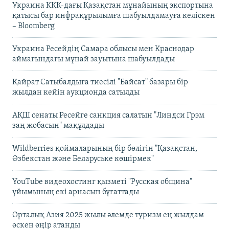
Украина КҚК-дағы Қазақстан мұнайының экспортына
қатысы бар инфрақұрылымға шабуылдамауға келіскен
– Bloomberg
Украина Ресейдің Самара облысы мен Краснодар
аймағындағы мұнай зауытына шабуылдады
Қайрат Сатыбалдыға тиесілі "Байсат" базары бір
жылдан кейін аукционда сатылды
АҚШ сенаты Ресейге санкция салатын "Линдси Грэм
заң жобасын" мақұлдады
Wildberries қоймаларының бір бөлігін "Қазақстан,
Өзбекстан және Беларуське көшірмек"
YouTube видеохостинг қызметі "Русская община"
ұйымының екі арнасын бұғаттады
Орталық Азия 2025 жылы әлемде туризм ең жылдам
өскен өңір атанды