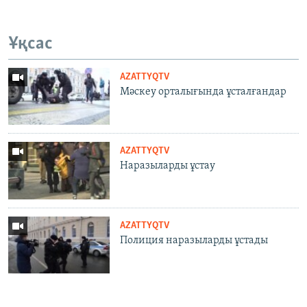
Ұқсас
AZATTYQTV
Мәскеу орталығында ұсталғандар
AZATTYQTV
Наразыларды ұстау
AZATTYQTV
Полиция наразыларды ұстады