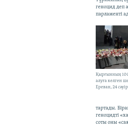
геноцид деп 
парламенті а
Қырғынның 10
алуға келген ш
Ереван, 24 сәуі
тартады. Бір
геноцидті «х
соты оны «сая