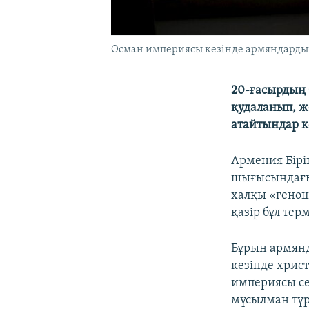
Осман империясы кезінде армяндардың
20-ғасырдың 
қудаланып, ж
атайтындар кө
Армения Бірі
шығысындағы
халқы «геноц
қазір бұл те
Бұрын армянд
кезінде хрис
империясы се
мұсылман түр