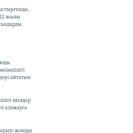
лыстырғанда,
012 жылы
ғандарды
оюды
әкімшілігі
дері айтатын
лігі өкілдер
еп атамауға
қырып-жоюды