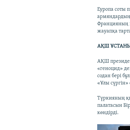
Еуропа соты 
армяндардың 
Францияның 
жауапқа тарт
АҚШ ҰСТАН
АҚШ президен
«геноцид» деп
содан бері б
«Ұлы сүргін» 
Түркияның қы
палатасын Бі
көндірді.