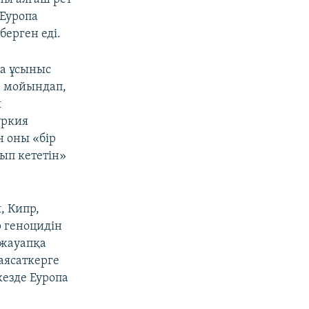
 Еуропа
ерген еді.
ға ұсыныс
е мойындап,
ы
үркия
н оны «бір
ғып кететін»
, Кипр,
 геноцидін
 жауапқа
аясаткерге
кезде Еуропа