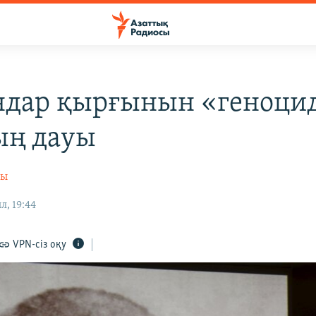
дар қырғынын «геноцид
ың дауы
сы
л, 19:44
VPN-сіз оқу