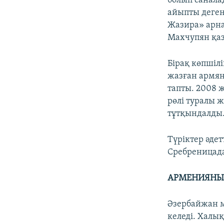
болып санала
айыпты деген
Жазира» арна
Махчупян қаз
Бірақ көпшілі
жазған армян
тапты. 2008 
рөлі туралы 
тұтқындалды
Түріктер әде
Сребреницада
АРМЕНИЯНЫҢ
Әзербайжан м
келеді. Халы