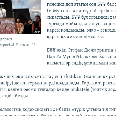
геноцид деп атаған соң БҰҰ ба
Ги Мун оны «жантүршігерлік қ
сипаттады. БҰҰ бұл терминді х
тұрғыда мойындалған үш заңсы
қарсы қолданады, олар – геноци
қарсы қылмыс және соғыс.
ндарын
 рәсімі. Ереван, 23
БҰҰ өкілі Стефан Дюжарриктің
Пан Ги Мун «1915 жылы болған 
қатысты әр елдің ұстанымын жақ
5 жылғы оқиғаны сипаттау үшін katikam (жаппай қыру) 
өшіру) деген терминдерді қолданады. Барлық тарапт
гісі келген ресми тұлғалар кейде mukatele (топтық зо
генді айтады.
лмыстық кодексіндегі 301-бапта «түрік ұлтына тіл ти