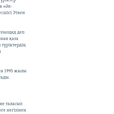
үріктер
а «Әл-
сшісі Этьен
 геноцид деп
ынан қаза
түріктердің
м
ен 1995 жылы
тады.
не таласып
ге негізінен