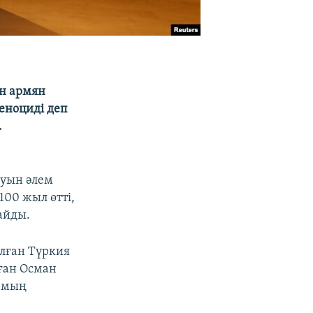
н армян
еноциді деп
.
уын әлем
100 жыл өтті,
айды.
алған Түркия
ған Осман
н мың