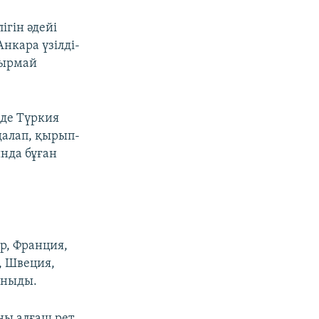
ігін әдейі
нкара үзілді-
тырмай
зде Түркия
далап, қырып-
нда бұған
р, Франция,
, Швеция,
аныды.
аны алғаш рет