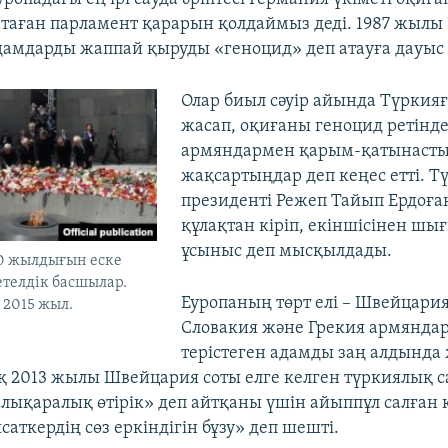
атаған парламент қарарын қолдаймыз деді. 1987 жылы
дамдарды жаппай қыруды «геноцид» деп атауға дауыс б
Олар биыл сәуір айында Түркия
жасап, оқиғаны геноцид ретінд
армяндармен қарым-қатынаст
жақсартыңдар деп кеңес етті. Т
президенті Режеп Тайып Ердоға
құлақтан кіріп, екіншісінен шы
ұсыныс деп мысқылдады.
0 жылдығын еске
етелдік басшылар.
Еуропаның төрт елі – Швейцария
р 2015 жыл.
Словакия және Грекия армяндар
терістеген адамды заң алдында
ақ 2013 жылы Швейцария соты елге келген түркиялық с
алықаралық өтірік» деп айтқаны үшін айыппұл салған 
саткердің сөз еркіндігін бұзу» деп шешті.