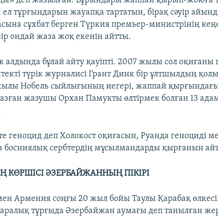
ды» деп жазылған. Бұрындары жаппай қырып-жоюға т
 ел тұрғындарын жауапқа тартатын, бірақ сәуір айынд
сына сұхбат берген Түркия премьер-министрінің кеңе
ір ондай жаза жоқ екенін айтты.
к алдында бұлай айту қауіпті. 2007 жылы сол оқиғаны
текті түрік журналисі Грант Динк бір ұлтшылдың қол
жылы Нобель сыйлығының иегері, жаппай қырғындағы 
жазған жазушы Орхан Памукты өлтірмек болған 13 ада
.
тте геноцид деп Холокост оқиғасын, Руанда геноциді м
 босниялық сербтердің мұсылмандарды қырғанын ай
 КӨРШІСІ ӘЗЕРБАЙЖАННЫҢ ПІКІРІ
ен Армения соңғы 20 жыл бойы Таулы Қарабақ өлкесі
қаралық тұрғыда Әзербайжан аумағы деп танылған жер