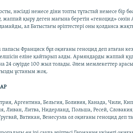
носты, нәсілді немесе діни топты тұтастай немесе бір бөл
, жаппай қыру деген мағына беретін «геноцид» сөзін А
лдамайды, ал Батыстағы әріптестері оны қолданса жақ
папасы Франциск бұл оқиғаны геноцид деп атаған ке
елшісін еліне қайтарып алды. Армяндарды жаппай қу
а 24 сәуірде 100 жыл толады. Әлем мемлекеттер арасы
уызды ұстаным жоқ.
АР
трия, Аргентина, Бельгия, Боливия, Канада, Чили, Кип
ия, Ливан, Литва, Нидерланд, Польша, Ресей, Словакия
ругвай, Ватикан, Венесуэла ол оқиғаны геноцид деп т
опадағы ең ірі сауда әріптесі Германия үкіметі оқиғ