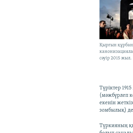
Қырғын құрба
канонизациялау
сәуір 2015 жыл.
Түріктер 191
(мәжбүрлеп к
екенін жеткіз
зомбылық) де
Түркияның қы