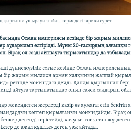
 қырғынға ұшырауы жайлы көрмедегі тарихи сурет.
басында Осман империясы кезінде бір жарым миллио
ер аударылып өлтірілді. Мұны 20-ғасырдың алғашқы г
п. Бірақ ол сөзді айтпауға тырысатындар да табылады
нші дүниежүзілік соғыс кезінде Осман империясының
 бір жарым миллион армян халқының жаппай қырыл
ид» ретінде мойындаса дейді. Қанды қырғыннан бері 
рминді айтуға тартынатындар оның саяси салдарын ойл
ар мекендеген жерлерді қазір өз аумағы етіп бекітіп 
тиандардың көптеп қырылғанын мойындайды. Бірақ о
бепкер дегенді терістейді, «аяусыз соғыстан жүздеге
іктер де ажал құшты» деген уәж айтады.