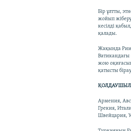
Бір ұлтты, эт
жойып жіберу
кесілді қабы
қалады.
Жақында Рим 
Ватикандағы 
жою оқиғасын
қатысты біра
ҚОЛДАУШЫЛ
Армения, Авс
Грекия, Итал
Швейцария, У
Түркияның Еур