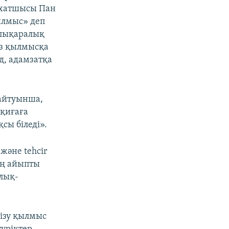
с хатшысы Пан
ылмыс» деп
алықаралық
з қылмысқа
д, адамзатқа
 айтуынша,
оқиғаға
сы біледі».
және tehcir
ың айыпты
рлық-
гізу қылмыс