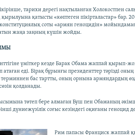
пікірінше, тарихи дерегі нақтыланған Холокостпен са
қырылуына қатысты «көптеген пікірталастар» бар. 2
конституциялық соты «армян геноцидін» мойындама
атын жаңа заңның күшін жойды.
ЫМЫ
ттігіне үміткер кезде Барак Обама жаппай қырып-ж
 атаған еді. Бірақ бұрынғы президенттер тәрізді оның 
ұл терминнен бас тартты, оның орнына армяндардың өз
сөзін қолданады.
сымына төтеп бере алмаған Буш пен Обаманың әкімші
рінші дүниежүзілік соғыс кезіндегі оқиғаны геноцид д
Рим папасы Франциск жаппай 