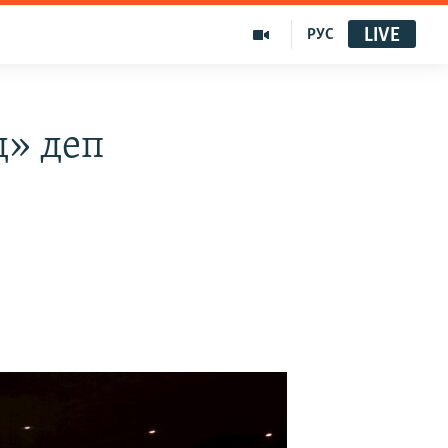
LIVE
РУС
» деп