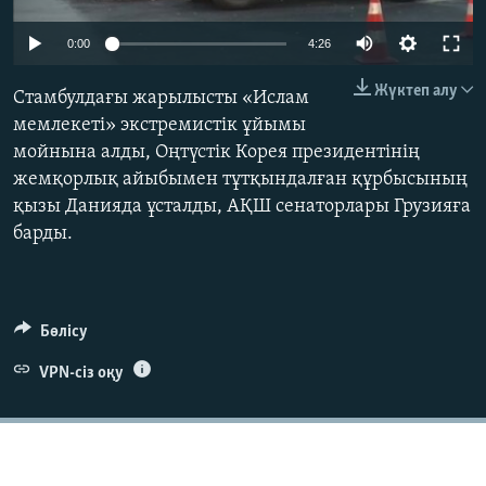
ЖАЗЫЛЫҢЫЗ
0:00
4:26
Жүктеп алу
Стамбулдағы жарылысты «Ислам
Басқа тілдерде
мемлекеті» экстремистік ұйымы
мойнына алды, Оңтүстік Корея президентінің
жемқорлық айыбымен тұтқындалған құрбысының
қызы Данияда ұсталды, АҚШ сенаторлары Грузияға
барды.
Бөлісу
VPN-сіз оқу