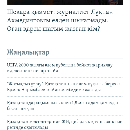
Шекара қызметі журналист Лұқпан
Ахмедияровты елден шығармады.
Оған қарсы шағым жазған кім?
Жаңалықтар
UEFA 2030 жылғы әлем кубогына бойкот жариялау
идеясынан бас тартпайды
"Жосықсыз ұстау". Қазақстанның адам құқығы бюросы
Ермек Нарымбаев жайлы мәлімдеме жасады
Қазақстанда рақымшылықпен 1,5 мың адам қамаудан
босап шықты
Қазақстан мектептерінде ЖИ, цифрлық қауіпсіздік пән
ретінде оқытылады