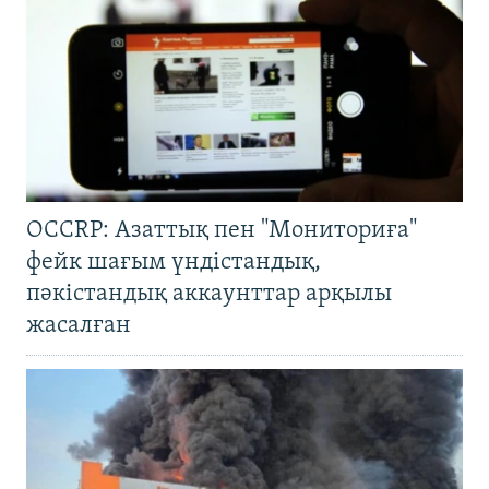
OCCRP: Азаттық пен "Мониториға"
фейк шағым үндістандық,
пәкістандық аккаунттар арқылы
жасалған