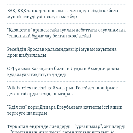
БАҚ: КҚК танкер тапшылығы мен қауіпсіздікке бола
мұнай тиеуді үзіп-созуға мәжбүр
"Қазақстан" арнасы сайлауалды дебаттағы сауалнамада
"ешқандай бұрмалау болған жоқ" дейді
Ресейдің Ярослав қаласындағы ірі мұнай зауытына
дрон шабуылдады
CPJ ұйымы Қазақстан билігін Лұқпан Ахмедияровты
қудалауды тоқтатуға үндеді
Wildberries негізгі қоймаларын Ресейден көшірмек
деген хабарды жоққа шығарды
"Әділ сөз" қоры Динара Егеубаеваға қатысты істі ашық
тергеуге шақырды
Түркістан өңірінде әйелдерді – "ұрғашылар", әншілерді
– "шайтанның жаршысы" деген тұрғын ұсталып, іс