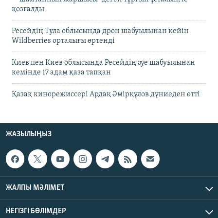
қозғалды
Ресейдің Тула облысында дрон шабуылынан кейін
Wildberries орталығы өртенді
Киев пен Киев облысында Ресейдің әуе шабуылынан
кемінде 17 адам қаза тапқан
Қазақ кинорежиссері Ардақ Әмірқұлов дүниеден өтті
ЖАЗЫЛЫҢЫЗ
ЖАЛПЫ МӘЛІМЕТ
НЕГІЗГІ БӨЛІМДЕР