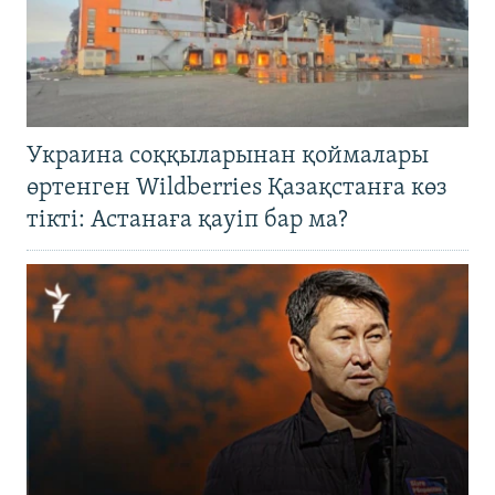
Украина соққыларынан қоймалары
өртенген Wildberries Қазақстанға көз
тікті: Астанаға қауіп бар ма?