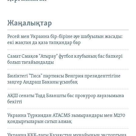
Жаңалықтар
Ресей мен Украина бір-біріне әуе шабуылын жасады:
екі жақтан да қаза тапқандар бар
Самат Смақов "Атырау" футбол клубының бас бапкері
болып тағайындалды
Биліктегі "Тиса" партиясы Венгрия президенттігіне
заңгер Андраш Баканы ұсынбақ
АҚШ сенаты Тодд Бланшты бас прокурор лауазымына
бекітті
Украина Түркиядан ATACMS зымырандары мен M270
қондырғыларын сатып алмақ
Украина КҚК-дағы Қазақстан мұнайының экспортына