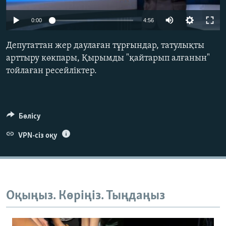
ЖАЗЫЛЫҢЫЗ
0:00
4:56
Депутаттан жер даулаған тұрғындар, татулықты
Басқа тілдерде
арттыру көкпары, Қырымды "қайтарып алғанын"
тойлаған ресейліктер.
Бөлісу
VPN-сіз оқу
Оқыңыз. Көріңіз. Тыңдаңыз