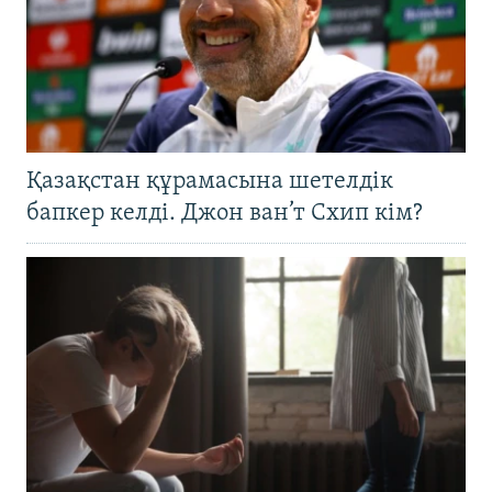
Қазақстан құрамасына шетелдік
бапкер келді. Джон ван’т Схип кім?