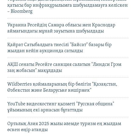
қатысы бар инфрақұрылымға шабуылдамауға келіскен
– Bloomberg
Украина Ресейдің Самара облысы мен Краснодар
аймағындағы мұнай зауытына шабуылдады
Қайрат Сатыбалдыға тиесілі "Байсат" базары бір
жылдан кейін аукционда сатылды
АҚШ сенаты Ресейге санкция салатын "Линдси Грэм
заң жобасын" мақұлдады
Wildberries қоймаларының бір бөлігін "Қазақстан,
Өзбекстан және Беларуське көшірмек"
YouTube видеохостинг қызметі "Русская община"
ұйымының екі арнасын бұғаттады
Орталық Азия 2025 жылы әлемде туризм ең жылдам
өскен өңір атанды