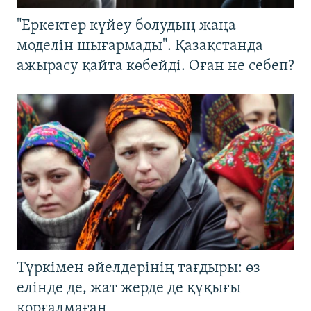
"Еркектер күйеу болудың жаңа
моделін шығармады". Қазақстанда
ажырасу қайта көбейді. Оған не себеп?
Түркімен әйелдерінің тағдыры: өз
елінде де, жат жерде де құқығы
қорғалмаған