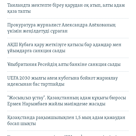
Таиландта мектепте біреу қарудан оқ атып, алты адам
қаза тапты
Прокуратура журналист Александра Алёхованың
үкімін жеңілдетуді сұраған
АҚШ Кубаға қару жеткізуге қатысы бар адамдар мен
ұйымдарға санкция салды
Ұлыбритания Ресейдің алты банкіне санкция салды
UEFA 2030 жылғы әлем кубогына бойкот жариялау
идеясынан бас тартпайды
"Жосықсыз ұстау". Қазақстанның адам құқығы бюросы
Ермек Нарымбаев жайлы мәлімдеме жасады
Қазақстанда рақымшылықпен 1,5 мың адам қамаудан
босап шықты