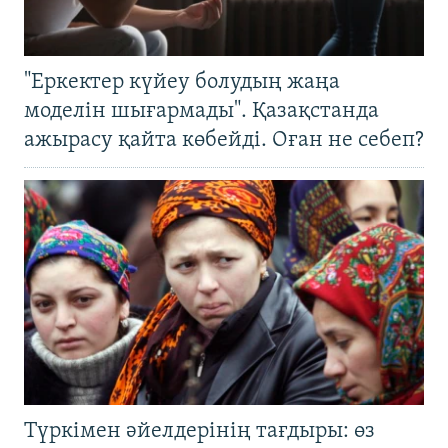
"Еркектер күйеу болудың жаңа
моделін шығармады". Қазақстанда
ажырасу қайта көбейді. Оған не себеп?
Түркімен әйелдерінің тағдыры: өз