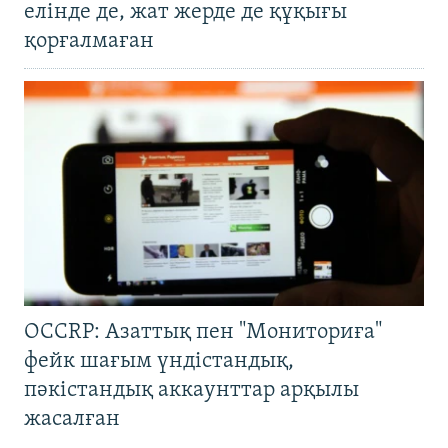
елінде де, жат жерде де құқығы
қорғалмаған
OCCRP: Азаттық пен "Мониториға"
фейк шағым үндістандық,
пәкістандық аккаунттар арқылы
жасалған