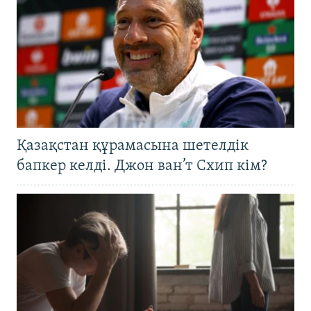
Қазақстан құрамасына шетелдік
бапкер келді. Джон ван’т Схип кім?