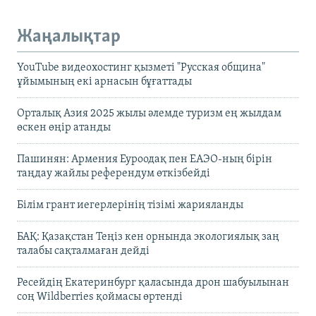
Жаңалықтар
YouTube видеохостинг қызметі "Русская община"
ұйымының екі арнасын бұғаттады
Орталық Азия 2025 жылы әлемде туризм ең жылдам
өскен өңір атанды
Пашинян: Армения Еуроодақ пен ЕАЭО-ның бірін
таңдау жайлы референдум өткізбейді
Білім грант иегерлерінің тізімі жарияланды
БАҚ: Қазақстан Теңіз кен орнында экологиялық заң
талабы сақталмаған дейді
Ресейдің Екатеринбург қаласында дрон шабуылынан
соң Wildberries қоймасы өртенді