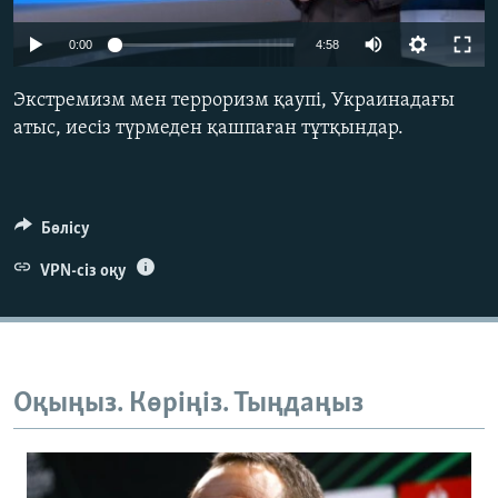
ЖАЗЫЛЫҢЫЗ
0:00
4:58
Экстремизм мен терроризм қаупі, Украинадағы
Басқа тілдерде
атыс, иесіз түрмеден қашпаған тұтқындар.
Бөлісу
VPN-сіз оқу
Оқыңыз. Көріңіз. Тыңдаңыз