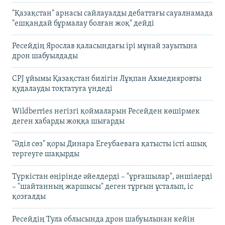
"Қазақстан" арнасы сайлауалды дебаттағы сауалнамада
"ешқандай бұрмалау болған жоқ" дейді
Ресейдің Ярослав қаласындағы ірі мұнай зауытына
дрон шабуылдады
CPJ ұйымы Қазақстан билігін Лұқпан Ахмедияровты
қудалауды тоқтатуға үндеді
Wildberries негізгі қоймаларын Ресейден көшірмек
деген хабарды жоққа шығарды
"Әділ сөз" қоры Динара Егеубаеваға қатысты істі ашық
тергеуге шақырды
Түркістан өңірінде әйелдерді – "ұрғашылар", әншілерді
– "шайтанның жаршысы" деген тұрғын ұсталып, іс
қозғалды
Ресейдің Тула облысында дрон шабуылынан кейін