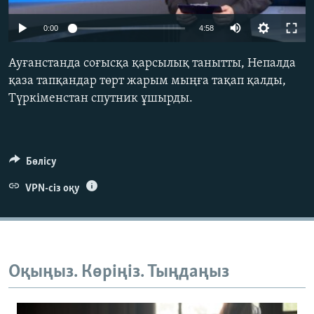
ЖАЗЫЛЫҢЫЗ
0:00
4:58
Ауғанстанда соғысқа қарсылық танытты, Непалда
Басқа тілдерде
қаза тапқандар төрт жарым мыңға тақап қалды,
Түркіменстан спутник ұшырды.
Бөлісу
VPN-сіз оқу
Оқыңыз. Көріңіз. Тыңдаңыз