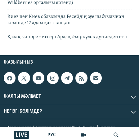
Wildberries орталығы өртенді
Киев пен Киев облысында Ресейдің әуе шабуылынан
кемінде 17 адам қаза тапқан
Қазақ кинорежиссері Ардақ Әмірқұлов дүниеден өтті
ЖАЗЫЛЫҢЫЗ
ЖАЛПЫ МӘЛІМЕТ
НЕГІЗГІ БӨЛІМДЕР
Азат Еуропа / Азаттық радиосы © 2026, Inc. | Барлық
құқықтары қорғалған
LIVE
РУС