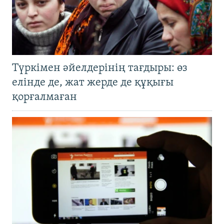
Түркімен әйелдерінің тағдыры: өз
елінде де, жат жерде де құқығы
қорғалмаған