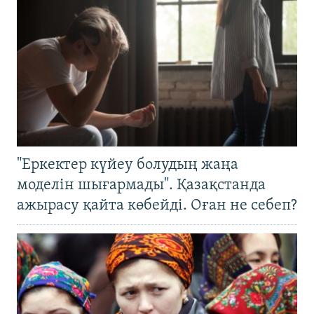
"Еркектер күйеу болудың жаңа
моделін шығармады". Қазақстанда
ажырасу қайта көбейді. Оған не себеп?