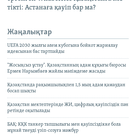
тікті: Астанаға қауіп бар ма?
Жаңалықтар
UEFA 2030 жылғы әлем кубогына бойкот жариялау
идеясынан бас тартпайды
"Жосықсыз ұстау". Қазақстанның адам құқығы бюросы
Ермек Нарымбаев жайлы мәлімдеме жасады
Қазақстанда рақымшылықпен 1,5 мың адам қамаудан
босап шықты
Қазақстан мектептерінде ЖИ, цифрлық қауіпсіздік пән
ретінде оқытылады
БАҚ: КҚК танкер тапшылығы мен қауіпсіздікке бола
мұнай тиеуді үзіп-созуға мәжбүр