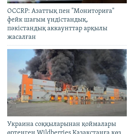
OCCRP: Азаттық пен "Мониториға"
фейк шағым үндістандық,
пәкістандық аккаунттар арқылы
жасалған
Украина соққыларынан қоймалары
өртенген Wildberries Қазақстанға көз