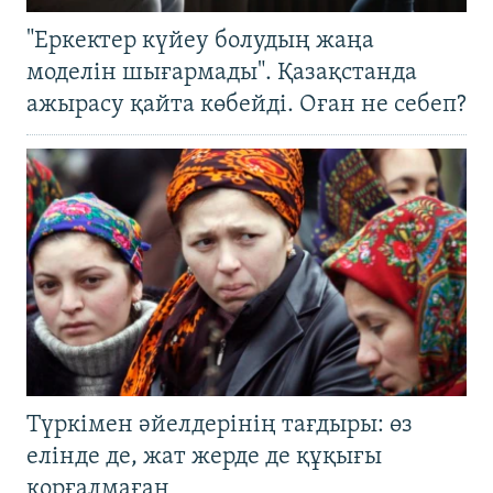
"Еркектер күйеу болудың жаңа
моделін шығармады". Қазақстанда
ажырасу қайта көбейді. Оған не себеп?
Түркімен әйелдерінің тағдыры: өз
елінде де, жат жерде де құқығы
қорғалмаған