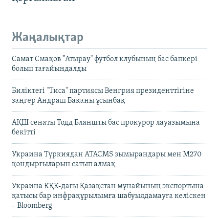
Жаңалықтар
Самат Смақов "Атырау" футбол клубының бас бапкері
болып тағайындалды
Биліктегі "Тиса" партиясы Венгрия президенттігіне
заңгер Андраш Баканы ұсынбақ
АҚШ сенаты Тодд Бланшты бас прокурор лауазымына
бекітті
Украина Түркиядан ATACMS зымырандары мен M270
қондырғыларын сатып алмақ
Украина КҚК-дағы Қазақстан мұнайының экспортына
қатысы бар инфрақұрылымға шабуылдамауға келіскен
– Bloomberg