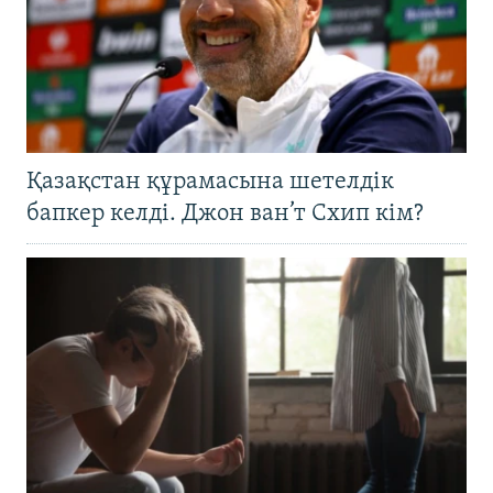
Қазақстан құрамасына шетелдік
бапкер келді. Джон ван’т Схип кім?