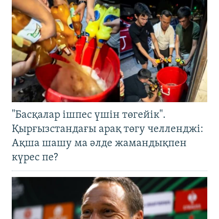
"Басқалар ішпес үшін төгейік".
Қырғызстандағы арақ төгу челленджі:
Ақша шашу ма әлде жамандықпен
күрес пе?