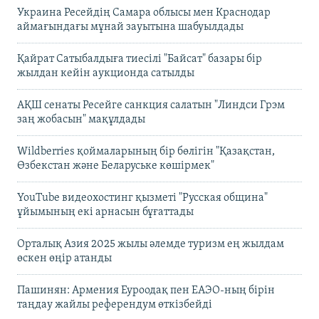
Украина Ресейдің Самара облысы мен Краснодар
аймағындағы мұнай зауытына шабуылдады
Қайрат Сатыбалдыға тиесілі "Байсат" базары бір
жылдан кейін аукционда сатылды
АҚШ сенаты Ресейге санкция салатын "Линдси Грэм
заң жобасын" мақұлдады
Wildberries қоймаларының бір бөлігін "Қазақстан,
Өзбекстан және Беларуське көшірмек"
YouTube видеохостинг қызметі "Русская община"
ұйымының екі арнасын бұғаттады
Орталық Азия 2025 жылы әлемде туризм ең жылдам
өскен өңір атанды
Пашинян: Армения Еуроодақ пен ЕАЭО-ның бірін
таңдау жайлы референдум өткізбейді