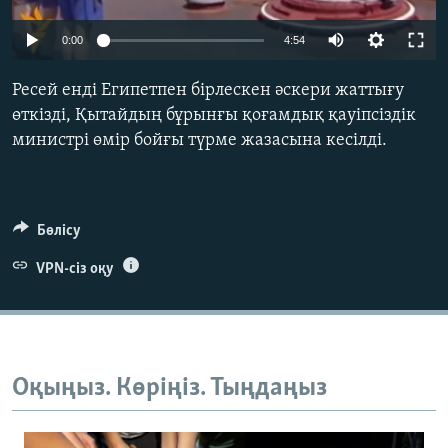
ЖАЗЫЛЫҢЫЗ
0:00
4:54
Ресей енді Египетпен бірлескен әскери жаттығу
Басқа тілдерде
өткізді, Қытайдың бұрынғы қоғамдық қауіпсіздік
министрі өмір бойғы түрме жазасына кесілді.
Бөлісу
VPN-сіз оқу
Оқыңыз. Көріңіз. Тыңдаңыз