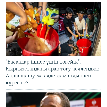
"Басқалар ішпес үшін төгейік".
Қырғызстандағы арақ төгу челленджі:
Ақша шашу ма әлде жамандықпен
күрес пе?