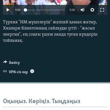
ЖАЗЫЛЫҢЫЗ
0:00
5:20
Түркия "ИМ мүшелерін" жаппай қамап жатыр,
Басқа тілдерде
Хиллари Клинтонның сайлауды үгіті - "жасыл
энергия", ең соңғы үшем панда туған күндерін
тойламақ.
Бөлісу
VPN-сіз оқу
Оқыңыз. Көріңіз. Тыңдаңыз