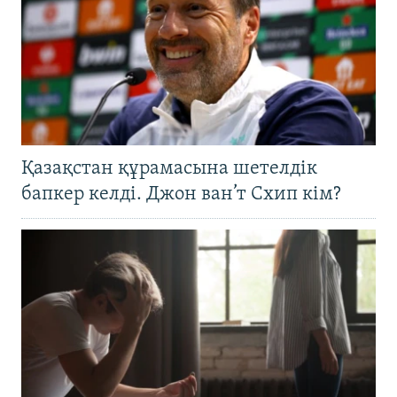
Қазақстан құрамасына шетелдік
бапкер келді. Джон ван’т Схип кім?