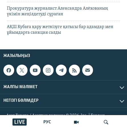
Прокуратура журналист Александра Алёхованың
үкімін жеңілдетуді сұраған
АҚШ Кубаға қару жеткізуге қатысы бар адамдар мен
ұйымдарға санкция салды
ЖАЗЫЛЫҢЫЗ
ЖАЛПЫ МӘЛІМЕТ
НЕГІЗГІ БӨЛІМДЕР
Азат Еуропа / Азаттық радиосы © 2026, Inc. | Барлық
құқықтары қорғалған
LIVE
РУС