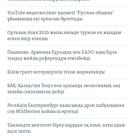
YouTube видеохостинг қызметі "Русская община"
ұйымының екі арнасын бұғаттады
Орталық Азия 2025 жылы әлемде туризм ең жылдам
өскен өңір атанды
Пашинян: Армения Еуроодақ пен ЕАЭО-ның бірін
таңдау жайлы референдум өткізбейді
Білім грант иегерлерінің тізімі жарияланды
БАҚ: Қазақстан Теңіз кен орнында экологиялық заң
талабы сақталмаған дейді
Ресейдің Екатеринбург қаласында дрон шабуылынан
соң Wildberries қоймасы өртенді
Таиландта мектепте біреу қарудан оқ атып, алты адам
қаза тапты