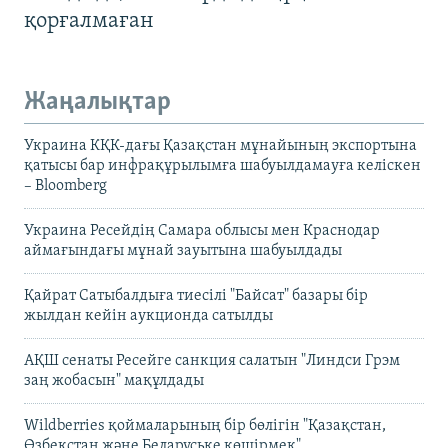
қорғалмаған
Жаңалықтар
Украина КҚК-дағы Қазақстан мұнайының экспортына
қатысы бар инфрақұрылымға шабуылдамауға келіскен
– Bloomberg
Украина Ресейдің Самара облысы мен Краснодар
аймағындағы мұнай зауытына шабуылдады
Қайрат Сатыбалдыға тиесілі "Байсат" базары бір
жылдан кейін аукционда сатылды
АҚШ сенаты Ресейге санкция салатын "Линдси Грэм
заң жобасын" мақұлдады
Wildberries қоймаларының бір бөлігін "Қазақстан,
Өзбекстан және Беларуське көшірмек"