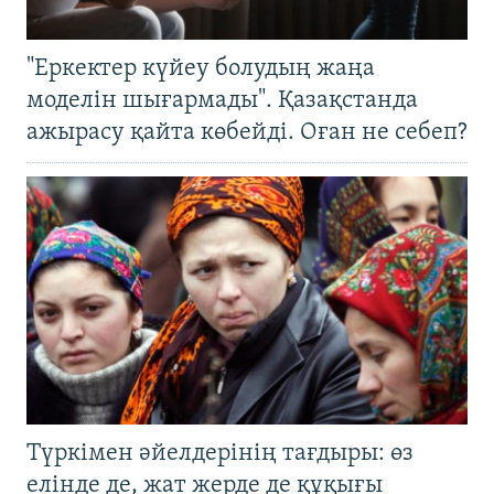
"Еркектер күйеу болудың жаңа
моделін шығармады". Қазақстанда
ажырасу қайта көбейді. Оған не себеп?
Түркімен әйелдерінің тағдыры: өз
елінде де, жат жерде де құқығы