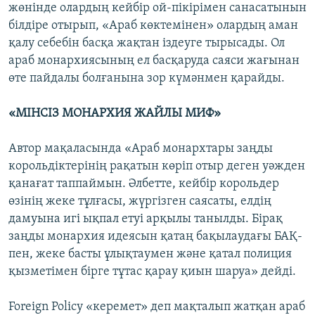
жөнінде олардың кейбір ой-пікірімен санасатынын
білдіре отырып, «Араб көктемінен» олардың аман
қалу себебін басқа жақтан іздеуге тырысады. Ол
араб монархиясының ел басқаруда саяси жағынан
өте пайдалы болғанына зор күмәнмен қарайды.
«МІНСІЗ МОНАРХИЯ ЖАЙЛЫ МИФ»
Автор мақаласында «Араб монархтары заңды
корольдіктерінің рақатын көріп отыр деген уәжден
қанағат таппаймын. Әлбетте, кейбір корольдер
өзінің жеке тұлғасы, жүргізген саясаты, елдің
дамуына игі ықпал етуі арқылы танылды. Бірақ
заңды монархия идеясын қатаң бақылаудағы БАҚ-
пен, жеке басты ұлықтаумен және қатал полиция
қызметімен бірге тұтас қарау қиын шаруа» дейді.
Foreign Policy «керемет» деп мақталып жатқан араб