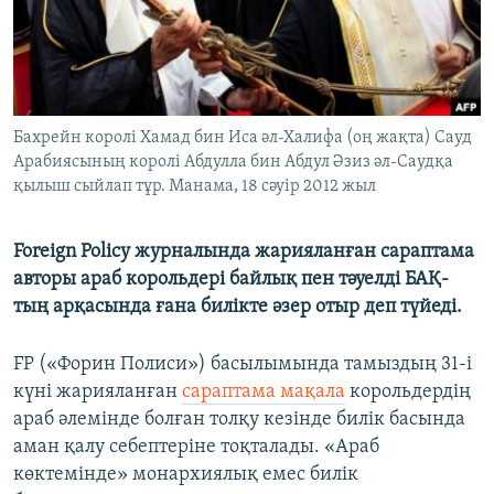
ЖАЗЫЛЫҢЫЗ
Басқа тілдерде
Бахрейн королі Хамад бин Иса әл-Халифа (оң жақта) Сауд
Арабиясының королі Абдулла бин Абдул Әзиз әл-Саудқа
қылыш сыйлап тұр. Манама, 18 сәуір 2012 жыл
Foreign Policy журналында жарияланған сараптама
авторы араб корольдері байлық пен тәуелді БАҚ-
тың арқасында ғана билікте әзер отыр деп түйеді.
FP («Форин Полиси») басылымында тамыздың 31-і
күні жарияланған
сараптама мақала
корольдердің
араб әлемінде болған толқу кезінде билік басында
аман қалу себептеріне тоқталады. «Араб
көктемінде» монархиялық емес билік