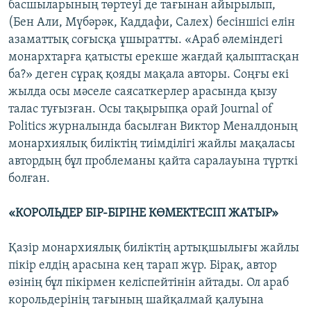
басшыларының төртеуі де тағынан айырылып,
(Бен Али, Мүбәрәк, Каддафи, Салех) бесіншісі елін
азаматтық соғысқа ұшыратты. «Араб әлеміндегі
монархтарға қатысты ерекше жағдай қалыптасқан
ба?» деген сұрақ қояды мақала авторы. Соңғы екі
жылда осы мәселе саясаткерлер арасында қызу
талас туғызған. Осы тақырыпқа орай Journal of
Politics журналында басылған Виктор Меналдоның
монархиялық биліктің тиімділігі жайлы мақаласы
автордың бұл проблеманы қайта саралауына түрткі
болған.
«КОРОЛЬДЕР БІР-БІРІНЕ КӨМЕКТЕСІП ЖАТЫР»
Қазір монархиялық биліктің артықшылығы жайлы
пікір елдің арасына кең тарап жүр. Бірақ, автор
өзінің бұл пікірмен келіспейтінін айтады. Ол араб
корольдерінің тағының шайқалмай қалуына