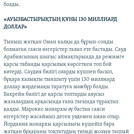
болды.
«АУЫЗБАСТЫРЫҚТЫҢ ҚҰНЫ 130 МИЛЛИАРД
ДОЛЛАР»
Тыныш жатқан Оман халқы да бұрын-соңды
болмаған саяси өзгерістер талап ете бастады. Сауд
Арабиясының шығыс аймақтарында да режимге
қарсы табанды қарсылық көрсеткен топ бой
көтерді. Саудия билігі оларды күшпен басып,
бұқара халықты тыншыту үшін 130 миллиард
доллар жәрдемақы таратуға мәжбүр болды.
Бахрейн билігі де қарсы топтарды аяусыз
жазалаудың арқасында ғана тағында тұрақтап
қалды. Марокко монархы әу бастан саяси
өзгерістер жасаймыз деген уәдемен аман отыр.
Йордания монархы қарсылығы күшейіп бара
жатқан бұқараны тоқтатудың тиімді жолын таппай