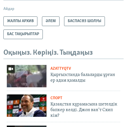
Айдар
ЖАЛПЫ АРХИВ
ӘЛЕМ
БАСПАСӨЗ ШОЛУЫ
БАС ТАҚЫРЫПТАР
Оқыңыз. Көріңіз. Тыңдаңыз
AZATTYQTV
Қырғызстанда балаларды ұрған
ер адам қамалды
СПОРТ
Қазақстан құрамасына шетелдік
бапкер келді. Джон ван’т Схип
кім?