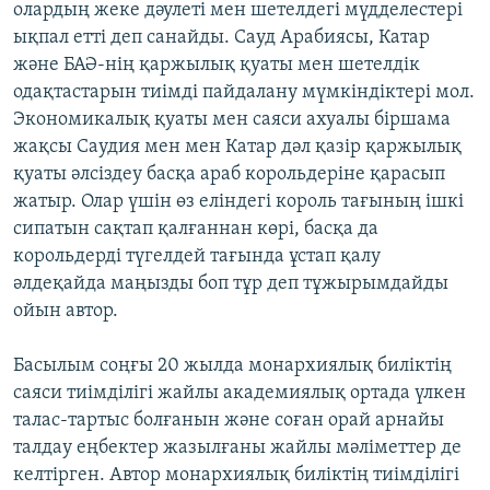
олардың жеке дәулеті мен шетелдегі мүдделестері
ықпал етті деп санайды. Сауд Арабиясы, Катар
және БАӘ-нің қаржылық қуаты мен шетелдік
одақтастарын тиімді пайдалану мүмкіндіктері мол.
Экономикалық қуаты мен саяси ахуалы біршама
жақсы Саудия мен мен Катар дәл қазір қаржылық
қуаты әлсіздеу басқа араб корольдеріне қарасып
жатыр. Олар үшін өз еліндегі король тағының ішкі
сипатын сақтап қалғаннан көрі, басқа да
корольдерді түгелдей тағында ұстап қалу
әлдеқайда маңызды боп тұр деп тұжырымдайды
ойын автор.
Басылым соңғы 20 жылда монархиялық биліктің
саяси тиімділігі жайлы академиялық ортада үлкен
талас-тартыс болғанын және соған орай арнайы
талдау еңбектер жазылғаны жайлы мәліметтер де
келтірген. Автор монархиялық биліктің тиімділігі