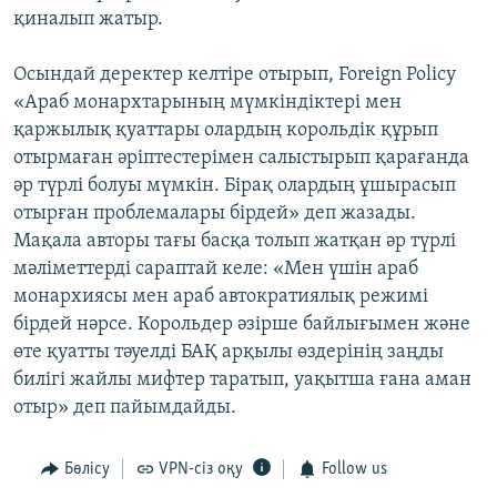
қиналып жатыр.
Осындай деректер келтіре отырып, Foreign Policy
«Араб монархтарының мүмкіндіктері мен
қаржылық қуаттары олардың корольдік құрып
отырмаған әріптестерімен салыстырып қарағанда
әр түрлі болуы мүмкін. Бірақ олардың ұшырасып
отырған проблемалары бірдей» деп жазады.
Мақала авторы тағы басқа толып жатқан әр түрлі
мәліметтерді сараптай келе: «Мен үшін араб
монархиясы мен араб автократиялық режимі
бірдей нәрсе. Корольдер әзірше байлығымен және
өте қуатты тәуелді БАҚ арқылы өздерінің заңды
билігі жайлы мифтер таратып, уақытша ғана аман
отыр» деп пайымдайды.
Бөлісу
VPN-сіз оқу
Follow us