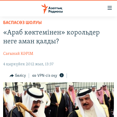
Accessibility
links
Skip
БАСПАСӨЗ ШОЛУЫ
to
ЖАҢАЛЫҚТАР
«Араб көктемінен» корольдер
main
САЯСАТ
content
неге аман қалды?
AZATTYQTV
Skip
to
Сағынай КӘРІМ
ҚАҢТАР ОҚИҒАСЫ
main
4 қыркүйек 2012 жыл, 13:37
АДАМ ҚҰҚЫҚТАРЫ
Navigation
Skip
ӘЛЕУМЕТ
Бөлісу
VPN-сіз оқу
to
ӘЛЕМ
Search
АРНАЙЫ ЖОБАЛАР
Русский