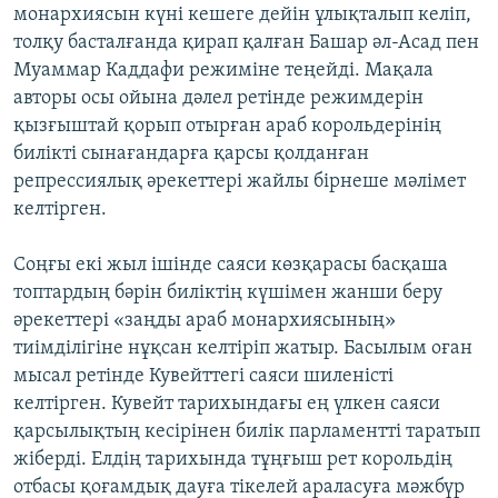
монархиясын күні кешеге дейін ұлықталып келіп,
толқу басталғанда қирап қалған Башар әл-Асад пен
Муаммар Каддафи режиміне теңейді. Мақала
авторы осы ойына дәлел ретінде режимдерін
қызғыштай қорып отырған араб корольдерінің
билікті сынағандарға қарсы қолданған
репрессиялық әрекеттері жайлы бірнеше мәлімет
келтірген.
Соңғы екі жыл ішінде саяси көзқарасы басқаша
топтардың бәрін биліктің күшімен жанши беру
әрекеттері «заңды араб монархиясының»
тиімділігіне нұқсан келтіріп жатыр. Басылым оған
мысал ретінде Кувейттегі саяси шиленісті
келтірген. Кувейт тарихындағы ең үлкен саяси
қарсылықтың кесірінен билік парламентті таратып
жіберді. Елдің тарихында тұңғыш рет корольдің
отбасы қоғамдық дауға тікелей араласуға мәжбүр