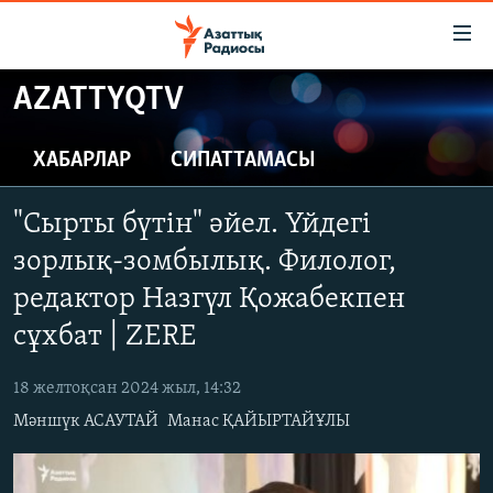
Accessibility
links
Skip
AZATTYQTV
to
ЖАҢАЛЫҚТАР
main
САЯСАТ
ХАБАРЛАР
СИПАТТАМАСЫ
content
AZATTYQTV
Skip
"Сырты бүтін" әйел. Үйдегі
to
ҚАҢТАР ОҚИҒАСЫ
main
зорлық-зомбылық. Филолог,
АДАМ ҚҰҚЫҚТАРЫ
Navigation
редактор Назгүл Қожабекпен
Skip
ӘЛЕУМЕТ
сұхбат | ZERE
to
ӘЛЕМ
Search
18 желтоқсан 2024 жыл, 14:32
АРНАЙЫ ЖОБАЛАР
Мәншүк АСАУТАЙ
Манас ҚАЙЫРТАЙҰЛЫ
Русский