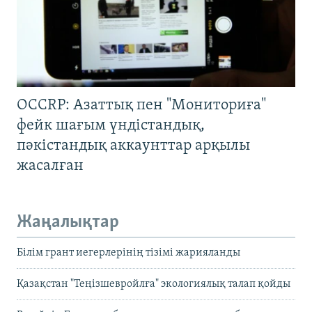
OCCRP: Азаттық пен "Мониториға"
фейк шағым үндістандық,
пәкістандық аккаунттар арқылы
жасалған
Жаңалықтар
Білім грант иегерлерінің тізімі жарияланды
Қазақстан "Теңізшевройлға" экологиялық талап қойды