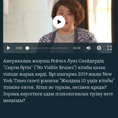
ЖАЗЫЛЫҢЫЗ
No media source currently available
Басқа тілдерде
Auto
0:00
41:54
240p
Америкалық жазушы Рейчел Луиз Снайдердің
360p
"Сырты бүтін" ("No Visible Bruises") кітабы қазақ
тілінде жарық көрді. Бұл шығарма 2019 жылы New
480p
Auto
240p
360p
480p
York Times газеті ұсынған "Жылдың 10 үздік кітабы"
720p
тізіміне енген. Кітап не туралы, несімен құнды?
720p
1080p
1080p
Зорлық көрсеткен адам психологиясын түсіну неге
маңызды?