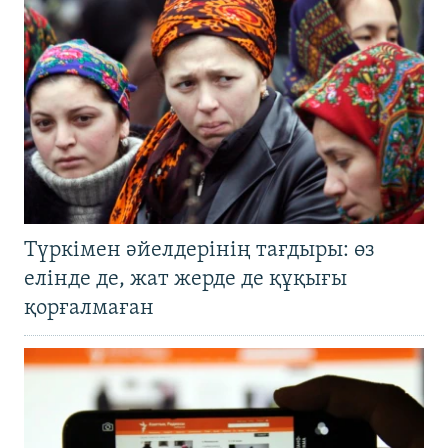
Түркімен әйелдерінің тағдыры: өз
елінде де, жат жерде де құқығы
қорғалмаған