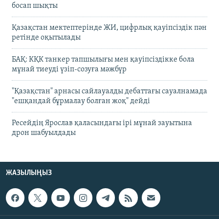
босап шықты
Қазақстан мектептерінде ЖИ, цифрлық қауіпсіздік пән
ретінде оқытылады
БАҚ: КҚК танкер тапшылығы мен қауіпсіздікке бола
мұнай тиеуді үзіп-созуға мәжбүр
"Қазақстан" арнасы сайлауалды дебаттағы сауалнамада
"ешқандай бұрмалау болған жоқ" дейді
Ресейдің Ярослав қаласындағы ірі мұнай зауытына
дрон шабуылдады
ЖАЗЫЛЫҢЫЗ