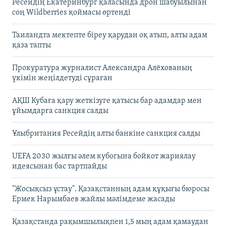
Ресейдің Екатеринбург қаласында дрон шабуылынан
соң Wildberries қоймасы өртенді
Таиландта мектепте біреу қарудан оқ атып, алты адам
қаза тапты
Прокуратура журналист Александра Алёхованың
үкімін жеңілдетуді сұраған
АҚШ Кубаға қару жеткізуге қатысы бар адамдар мен
ұйымдарға санкция салды
Ұлыбритания Ресейдің алты банкіне санкция салды
UEFA 2030 жылғы әлем кубогына бойкот жариялау
идеясынан бас тартпайды
"Жосықсыз ұстау". Қазақстанның адам құқығы бюросы
Ермек Нарымбаев жайлы мәлімдеме жасады
Қазақстанда рақымшылықпен 1,5 мың адам қамаудан