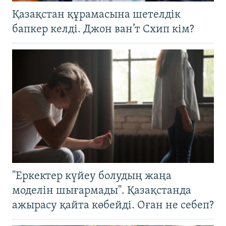
Қазақстан құрамасына шетелдік
бапкер келді. Джон ван’т Схип кім?
"Еркектер күйеу болудың жаңа
моделін шығармады". Қазақстанда
ажырасу қайта көбейді. Оған не себеп?