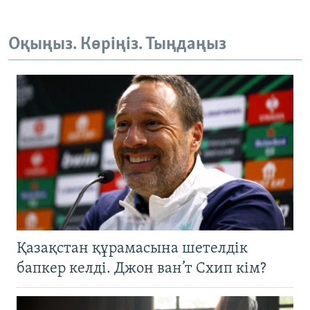
Оқыңыз. Көріңіз. Тыңдаңыз
Қазақстан құрамасына шетелдік
бапкер келді. Джон ван’т Схип кім?