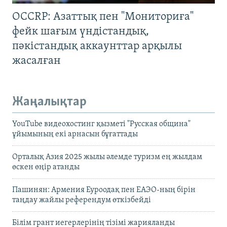
OCCRP: Азаттық пен "Мониториға"
фейк шағым үндістандық,
пәкістандық аккаунттар арқылы
жасалған
Жаңалықтар
YouTube видеохостинг қызметі "Русская община"
ұйымының екі арнасын бұғаттады
Орталық Азия 2025 жылы әлемде туризм ең жылдам
өскен өңір атанды
Пашинян: Армения Еуроодақ пен ЕАЭО-ның бірін
таңдау жайлы референдум өткізбейді
Білім грант иегерлерінің тізімі жарияланды