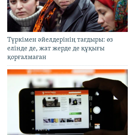
Түркімен әйелдерінің тағдыры: өз
елінде де, жат жерде де құқығы
қорғалмаған