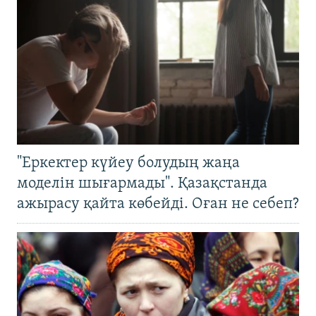
"Еркектер күйеу болудың жаңа
моделін шығармады". Қазақстанда
ажырасу қайта көбейді. Оған не себеп?