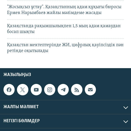
"Жосықсыз ұстау". Қазақстанның адам құқығы бюросы
Ермек Нарымбаев жайлы мәлімдеме жасады
Қазақстанда рақымшылықпен 1,5 мың адам қамаудан
босап шықты
Қазақстан мектептерінде ЖИ, цифрлық қауіпсіздік пән
ретінде оқытылады
ЖАЗЫЛЫҢЫЗ
ЖАЛПЫ МӘЛІМЕТ
НЕГІЗГІ БӨЛІМДЕР