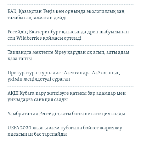
БАҚ: Қазақстан Теңіз кен орнында экологиялық заң
талабы сақталмаған дейді
Ресейдің Екатеринбург қаласында дрон шабуылынан
соң Wildberries қоймасы өртенді
Таиландта мектепте біреу қарудан оқ атып, алты адам
қаза тапты
Прокуратура журналист Александра Алёхованың
үкімін жеңілдетуді сұраған
АҚШ Кубаға қару жеткізуге қатысы бар адамдар мен
ұйымдарға санкция салды
Ұлыбритания Ресейдің алты банкіне санкция салды
UEFA 2030 жылғы әлем кубогына бойкот жариялау
идеясынан бас тартпайды