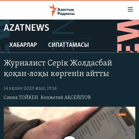
Accessibility
links
Skip
AZATNEWS
to
ЖАҢАЛЫҚТАР
main
САЯСАТ
ХАБАРЛАР
СИПАТТАМАСЫ
content
AZATTYQTV
Skip
Журналист Серік Жолдасбай
to
ҚАҢТАР ОҚИҒАСЫ
main
қоқан-лоқы көргенін айтты
АДАМ ҚҰҚЫҚТАРЫ
Navigation
Skip
14 ақпан 2023 жыл, 19:16
ӘЛЕУМЕТ
to
Сәния ТОЙКЕН
Кенжетай АҚСЕЙІТОВ
ӘЛЕМ
Search
АРНАЙЫ ЖОБАЛАР
Русский