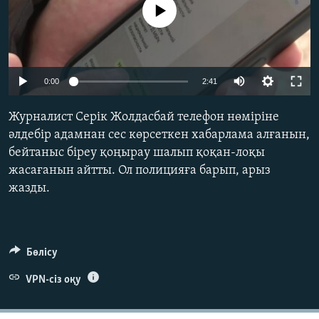
No media source currently available
ЖАЗЫЛЫҢЫЗ
Басқа тілдерде
Auto
0:00
2:41
240p
Журналист Серік Жолдасбай телефон нөміріне
360p
әлдебір адамнан сес көрсеткен хабарлама алғанын,
бейтаныс біреу қоңырау шалып қоқан-лоқы
480p
Auto
240p
360p
480p
жасағанын айтты. Ол полицияға барып, арыз
720p
жазды.
720p
1080p
1080p
Бөлісу
VPN-сіз оқу