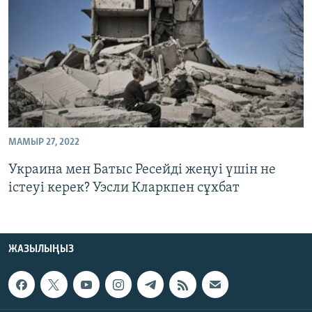
ЖАЗЫЛЫҢЫЗ
Басқа тілдерде
МАМЫР 27, 2022
Украина мен Батыс Ресейді жеңуі үшін не
істеуі керек? Уэсли Кларкпен сұхбат
ЖАЗЫЛЫҢЫЗ