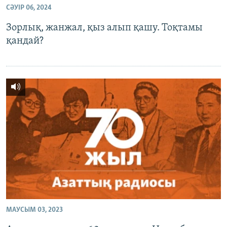
СӘУІР 06, 2024
ЖАЗЫЛЫҢЫЗ
Зорлық, жанжал, қыз алып қашу. Тоқтамы
қандай?
Басқа тілдерде
МАУСЫМ 03, 2023