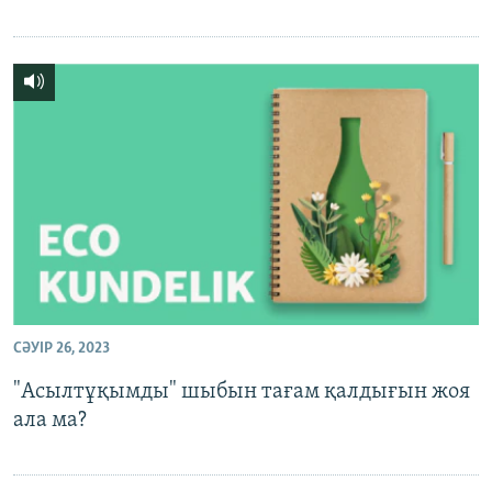
СӘУІР 26, 2023
"Асылтұқымды" шыбын тағам қалдығын жоя
ала ма?