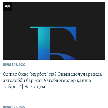
ШІЛДЕ 26, 2022
Олжас Оқас "нұрбот" па? Оның шолуларында
автолобби бар ма? Автоблогерлер қанша
табады? | Бастаңғы
ШІЛДЕ 26, 2022