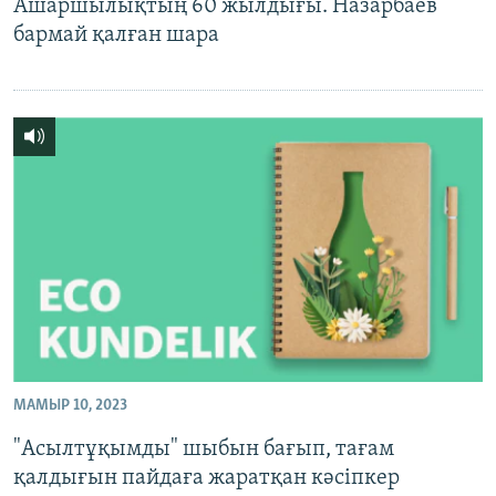
Ашаршылықтың 60 жылдығы. Назарбаев
бармай қалған шара
МАМЫР 10, 2023
"Асылтұқымды" шыбын бағып, тағам
қалдығын пайдаға жаратқан кәсіпкер