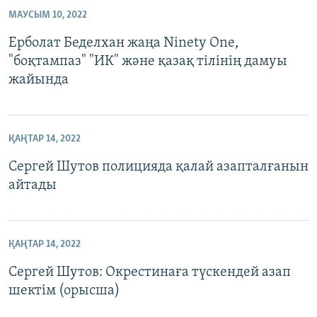
МАУСЫМ 10, 2022
Ерболат Беделхан жаңа Ninety One,
"боқтампаз" "ИК" және қазақ тілінің дамуы
жайында
ҚАҢТАР 14, 2022
Сергей Шутов полицияда қалай азапталғанын
айтады
ҚАҢТАР 14, 2022
Сергей Шутов: Окрестинаға түскендей азап
шектім (орысша)