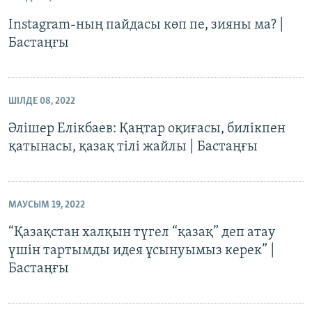
Instagram-ның пайдасы көп пе, зияны ма? |
Бастаңғы
ШІЛДЕ 08, 2022
Әлішер Елікбаев: Қаңтар оқиғасы, билікпен
қатынасы, қазақ тілі жайлы | Бастаңғы
МАУСЫМ 19, 2022
“Қазақстан халқын түгел “қазақ” деп атау
үшін тартымды идея ұсынуымыз керек” |
Бастаңғы