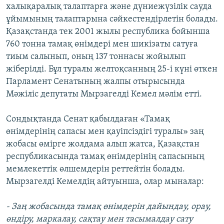
халықаралық талаптарға және дүниежүзілік сауда
ЖАЗЫЛЫҢЫЗ
ұйымының талаптарына сәйкестендірлетін болады.
Қазақстанда тек 2001 жылы республика бойынша
760 тонна тамақ өнімдері мен шикізаты сатуға
Басқа тілдерде
тиым салынып, оның 137 тоннасы жойылып
жіберілді. Бұл туралы желтоқсанның 25-і күні өткен
Парламент Сенатының жалпы отырысында
Мәжіліс депутаты Мырзагелді Кемел мәлім етті.
Сондықтанда Сенат қабылдаған «Тамақ
өнімдерінің сапасы мен қауіпсіздігі туралы» заң
жобасы өмірге жолдама алып жатса, Қазақстан
республикасында тамақ өнімдерінің сапасының
мемлекеттік өлшемдерін реттейтін болады.
Мырзагелді Кемелдің айтуынша, олар мыналар:
- Заң жобасында тамақ өнімдерін дайындау, орау,
өндіру, маркалау, сақтау мен тасымалдау сату