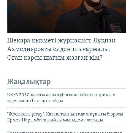
Шекара қызметі журналист Лұқпан
Ахмедияровты елден шығармады.
Оған қарсы шағым жазған кім?
Жаңалықтар
UEFA 2030 жылғы әлем кубогына бойкот жариялау
идеясынан бас тартпайды
"Жосықсыз ұстау". Қазақстанның адам құқығы бюросы
Ермек Нарымбаев жайлы мәлімдеме жасады