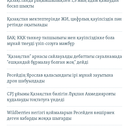
Қазақстанда рақымшылықпен 1,5 мың адам қамаудан
босап шықты
Қазақстан мектептерінде ЖИ, цифрлық қауіпсіздік пән
ретінде оқытылады
БАҚ: КҚК танкер тапшылығы мен қауіпсіздікке бола
мұнай тиеуді үзіп-созуға мәжбүр
"Қазақстан" арнасы сайлауалды дебаттағы сауалнамада
"ешқандай бұрмалау болған жоқ" дейді
Ресейдің Ярослав қаласындағы ірі мұнай зауытына
дрон шабуылдады
CPJ ұйымы Қазақстан билігін Лұқпан Ахмедияровты
қудалауды тоқтатуға үндеді
Wildberries негізгі қоймаларын Ресейден көшірмек
деген хабарды жоққа шығарды