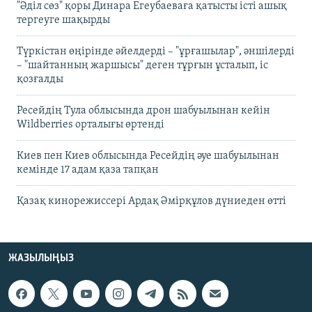
"Әділ сөз" қоры Динара Егеубаеваға қатысты істі ашық
тергеуге шақырды
Түркістан өңірінде әйелдерді – "ұрғашылар", әншілерді
– "шайтанның жаршысы" деген тұрғын ұсталып, іс
қозғалды
Ресейдің Тула облысында дрон шабуылынан кейін
Wildberries орталығы өртенді
Киев пен Киев облысында Ресейдің әуе шабуылынан
кемінде 17 адам қаза тапқан
Қазақ кинорежиссері Ардақ Әмірқұлов дүниеден өтті
ЖАЗЫЛЫҢЫЗ