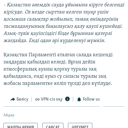
- Қазақстан әлемдік сауда ұйымына кіруге белсенді
кірісуде. Ол кезде сырттан келген тауар үшін
қосымша салықтар жойылып, тамақ өнімдерінің
тасмалдануының бақылаусыз қалу қаупі күшейеді.
Азық-түлік қауіпсіздігі бізде бұрыннан қатерлі
жағдайда. Енді одан әрі күрделенуі мүмкін.
Қазақстан Парламенті аталған салада кешенді
заңдарды қабылдап келеді. Бұған дейін
атмосфералық ауаны қорғау туралы заң
қабылданса, енді ауыз су сапасы туралы заң
жобасы парламентке келіп түседі деп күтілуде.
Бөлісу
VPN-сіз оқу
Follow us
Айдар
ЖАЛПЫ АРХИВ
САЯСАТ
ӘЛЕУМЕТ