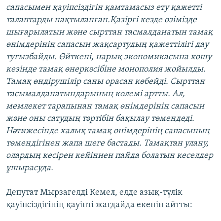
сапасымен қауіпсіздігін қамтамасыз ету қажетті
талаптарды нақтыланған.Қазіргі кезде өзімізде
шығарылатын және сырттан тасмалданатын тамақ
өнімдерінің сапасын жақсартудың қажеттілігі дау
туғызбайды. Өйткені, нарық экономикасына көшу
кезінде тамақ өнеркәсібіне монополия жойылды.
Тамақ өндірушілір саны орасан көбейді. Сырттан
тасымалданатындарының көлемі артты. Ал,
мемлекет тарапынан тамақ өнімдерінің сапасын
және оны сатудың тәртібін бақылау төмендеді.
Нәтижесінде халық тамақ өнімдерінің сапасының
төмендігінен жапа шеге бастады. Тамақтан улану,
олардың кесірен кейіннен пайда болатын кеселдер
ұшырасуда.
Депутат Мырзагелді Кемел, елде азық-түлік
қауіпсіздігінің қауіпті жағдайда екенін айтты: