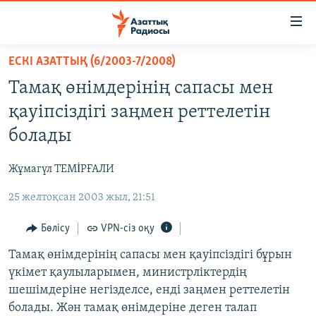
Accessibility
links
Skip
ЕСКІ АЗАТТЫҚ (6/2003-7/2008)
to
ЖАҢАЛЫҚТАР
Тамақ өнімдерінің сапасы мен
main
САЯСАТ
content
қауіпсіздігі заңмен реттелетін
AZATTYQTV
Skip
болады
to
ҚАҢТАР ОҚИҒАСЫ
main
Жұмагүл ТЕМİРҒАЛИ
АДАМ ҚҰҚЫҚТАРЫ
Navigation
Skip
25 желтоқсан 2003 жыл, 21:51
ӘЛЕУМЕТ
to
ӘЛЕМ
Бөлісу
VPN-сіз оқу
Search
АРНАЙЫ ЖОБАЛАР
Тамақ өнімдерінің сапасы мен қауіпсіздігі бұрын
үкімет қаулыларымен, министрліктердің
шешімдеріне негізделсе, енді заңмен реттелетін
Русский
болады. Жән тамақ өнімдеріне деген талап