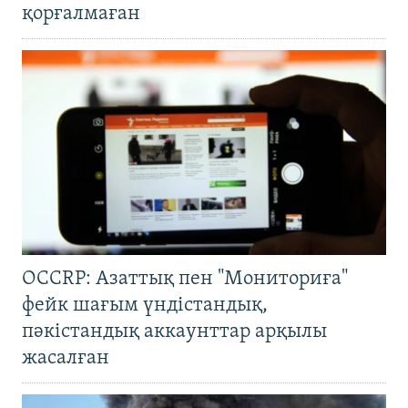
қорғалмаған
OCCRP: Азаттық пен "Мониториға"
фейк шағым үндістандық,
пәкістандық аккаунттар арқылы
жасалған