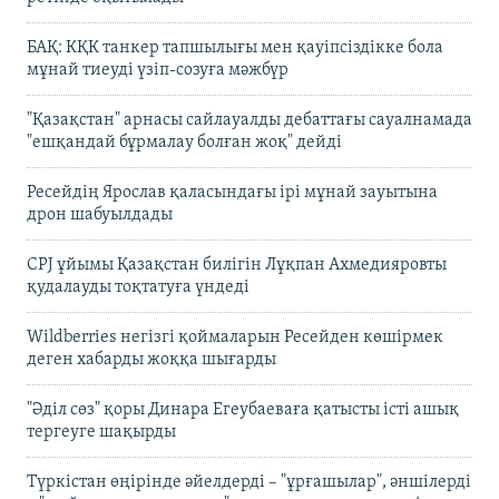
БАҚ: КҚК танкер тапшылығы мен қауіпсіздікке бола
мұнай тиеуді үзіп-созуға мәжбүр
"Қазақстан" арнасы сайлауалды дебаттағы сауалнамада
"ешқандай бұрмалау болған жоқ" дейді
Ресейдің Ярослав қаласындағы ірі мұнай зауытына
дрон шабуылдады
CPJ ұйымы Қазақстан билігін Лұқпан Ахмедияровты
қудалауды тоқтатуға үндеді
Wildberries негізгі қоймаларын Ресейден көшірмек
деген хабарды жоққа шығарды
"Әділ сөз" қоры Динара Егеубаеваға қатысты істі ашық
тергеуге шақырды
Түркістан өңірінде әйелдерді – "ұрғашылар", әншілерді