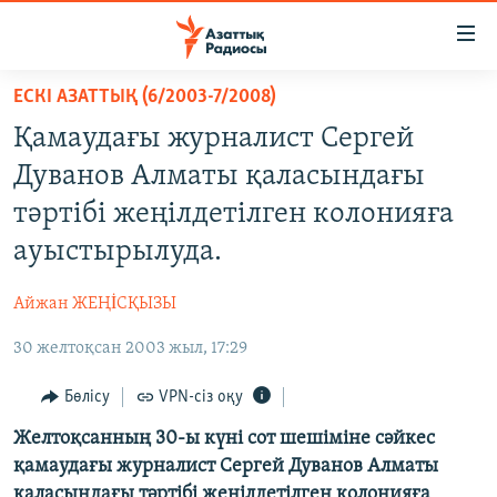
Accessibility
links
Skip
ЕСКІ АЗАТТЫҚ (6/2003-7/2008)
to
ЖАҢАЛЫҚТАР
Қамаудағы журналист Сергей
main
САЯСАТ
content
Дуванов Алматы қаласындағы
AZATTYQTV
Skip
тәртібі жеңілдетілген колонияға
to
ҚАҢТАР ОҚИҒАСЫ
ауыстырылуда.
main
АДАМ ҚҰҚЫҚТАРЫ
Navigation
Айжан ЖЕҢİСҚЫЗЫ
Skip
ӘЛЕУМЕТ
to
30 желтоқсан 2003 жыл, 17:29
ӘЛЕМ
Search
АРНАЙЫ ЖОБАЛАР
Бөлісу
VPN-сіз оқу
Желтоқсанның 30-ы күні сот шешіміне сәйкес
Русский
қамаудағы журналист Сергей Дуванов Алматы
қаласындағы тәртібі жеңілдетілген колонияға