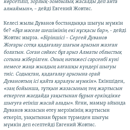
көрсетіліп, зорлық-зомбылық жасалды деп айта
алмаймын»,
– дейді Евгений Жовтис.
Келесі жылы Дуванов бостандыққа шығуы мүмкін
бе?
«Бұл мәселе шешімінің екі нұсқасы бар»,
- дейді
Жовтис мырза.
«Біріншісі – Сергей Дуванов
Жоғары сотқа қадағалау шағым арызын жазған
болатын. Соған сәйкес бұл арыз Алматы облыстық
сотына жіберілген. Оның нәтижесі сәрсенбі күні
немесе жаңа жылдың алғашқы күндері шығуы
тиіс. Содықтан, қадағалау арызына орай
Дувановтың ісі қайта қаралуы мүмкін».
Екіншіден,
«заң бойынша, тұтқын жазасының тең жартысын
өткерген жағдайда уақытынан бұрын еркіндікке
шығуға өтініш жасай алады».
Яғни, мамыр айында
Дуванов жазасын өтеу мерзімінің жартысын
өткеріп, уақытынан бұрын түрмеден шығуы
мүмкін деп есептейді Евгений Жовтис.