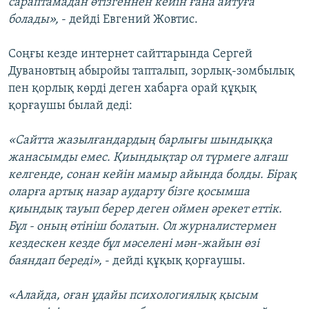
сараптамадан өтізгеннен кейін ғана айтуға
болады»,
- дейді Евгений Жовтис.
Соңғы кезде интернет сайттарында Сергей
Дувановтың абыройы тапталып, зорлық-зомбылық
пен қорлық көрді деген хабарға орай құқық
қорғаушы былай деді:
«Сайтта жазылғандардың барлығы шындыққа
жанасымды емес. Қиындықтар ол түрмеге алғаш
келгенде, сонан кейін мамыр айында болды. Бірақ
оларға артық назар аударту бізге қосымша
қиындық тауып берер деген оймен әрекет еттік.
Бұл - оның өтініш болатын. Ол журналистермен
кездескен кезде бұл мәселені мән-жайын өзі
баяндап береді»,
- дейді құқық қорғаушы.
«Алайда, оған ұдайы психологиялық қысым