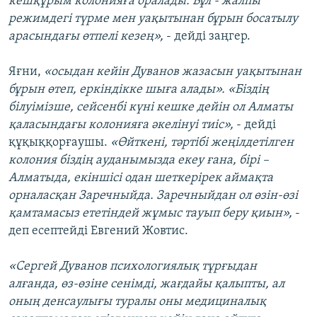
кешқұрым колонияға оралады. Бұл - жалпы
режимдегі түрме мен уақытынан бұрын босатылу
арасындағы өтпелі кезең»,
- дейді заңгер.
Яғни,
«осыдан кейін Дуванов жазасын уақытынан
бұрын өтеп, еркіндікке шыға алады». «Біздің
білуімізше, сейсенбі күні кешке дейін ол Алматы
қаласындағы колонияға әкелінуі тиіс»,
- дейді
құқыққорғаушы.
«Өйткені, тәртібі жеңілдетілген
колония біздің ауданымызда екеу ғана, бірі –
Алматыда, екіншісі одан шеткерірек аймақта
орналасқан Заречныйда. Заречныйдан ол өзін-өзі
қамтамасыз ететіндей жұмыс тауып беру қиын»,
-
деп есептейді Евгений Жовтис.
«Сергей Дуванов психологиялық тұрғыдан
алғанда, өз-өзіне сенімді, жағдайы қалыпты, ал
оның денсаулығы туралы оны медициналық