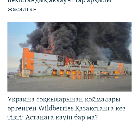
пәкістандық аккаунттар арқылы
жасалған
Украина соққыларынан қоймалары
өртенген Wildberries Қазақстанға көз
тікті: Астанаға қауіп бар ма?