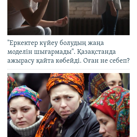
"Еркектер күйеу болудың жаңа
моделін шығармады". Қазақстанда
ажырасу қайта көбейді. Оған не себеп?