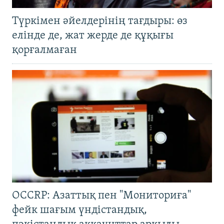
Түркімен әйелдерінің тағдыры: өз
елінде де, жат жерде де құқығы
қорғалмаған
OCCRP: Азаттық пен "Мониториға"
фейк шағым үндістандық,