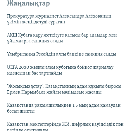
Жаңалықтар
Прокуратура журналист Александра Алёхованың
үкімін жеңілдетуді сұраған
АҚШ Кубаға қару жеткізуге қатысы бар адамдар мен
ұйымдарға санкция салды
Ұлыбритания Ресейдің алты банкіне санкция салды
UEFA 2030 жылғы әлем кубогына бойкот жариялау
идеясынан бас тартпайды
"Жосықсыз ұстау". Қазақстанның адам құқығы бюросы
Ермек Нарымбаев жайлы мәлімдеме жасады
Қазақстанда рақымшылықпен 1,5 мың адам қамаудан
босап шықты
Қазақстан мектептерінде ЖИ, цифрлық қауіпсіздік пән
ретінде оқытылады