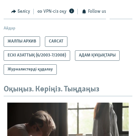
Бөлісу
VPN-сіз оқу
Follow us
Айдар
ЖАЛПЫ АРХИВ
САЯСАТ
ЕСКІ АЗАТТЫҚ (6/2003-7/2008)
АДАМ ҚҰҚЫҚТАРЫ
Журналистерді қудалау
Оқыңыз. Көріңіз. Тыңдаңыз