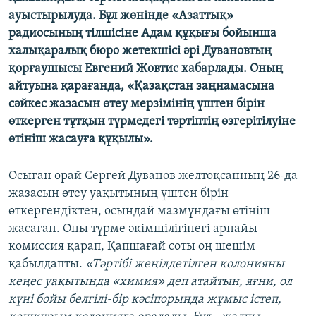
ЖАЗЫЛЫҢЫЗ
ауыстырылуда. Бұл жөнінде «Азаттық»
радиосының тілшісіне Адам құқығы бойынша
халықаралық бюро жетекшісі әрі Дувановтың
қорғаушысы Евгений Жовтис хабарлады. Оның
Басқа тілдерде
айтуына қарағанда, «Қазақстан заңнамасына
сәйкес жазасын өтеу мерзімінің үштен бірін
өткерген тұтқын түрмедегі тәртіптің өзгерітілуіне
өтініш жасауға құқылы».
Осыған орай Сергей Дуванов желтоқсанның 26-да
жазасын өтеу уақытының үштен бірін
өткергендіктен, осындай мазмұндағы өтініш
жасаған. Оны түрме әкімшілігінегі арнайы
комиссия қарап, Қапшағай соты оң шешім
қабылдапты.
«Тәртібі жеңілдетілген колонияны
кеңес уақытында «химия» деп атайтын, яғни, ол
күні бойы белгілі-бір кәсіпорында жұмыс істеп,