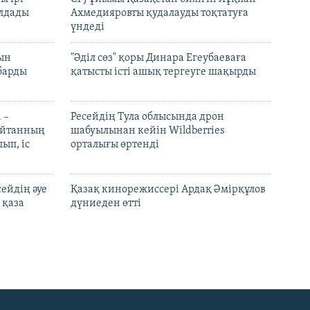
лдады
Ахмедияровты қудалауды тоқтатуға
үндеді
рын
"Әділ сөз" қоры Динара Егеубаеваға
барды
қатысты істі ашық тергеуге шақырды
 –
Ресейдің Тула облысында дрон
шайтанның
шабуылынан кейін Wildberries
ып, іс
орталығы өртенді
ейдің әуе
Қазақ кинорежиссері Ардақ Әмірқұлов
 қаза
дүниеден өтті