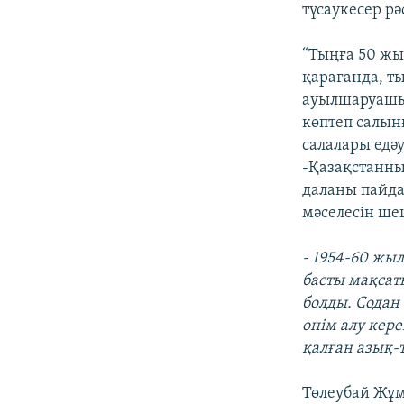
тұсаукесер рә
“Тыңға 50 жы
қарағанда, т
ауылшаруашы
көптеп салын
салалары едә
-Қазақстанны
даланы пайда
мәселесін ше
- 1954-60 жы
басты мақсат
болды. Содан 
өнім алу кер
қалған азық-
Төлеубай Жұм