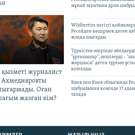
ан
мұнай зауытына дрон шабуы
Wildberries негізгі қоймала
Ресейден көшірмек деген ха
жоққа шығарды
Түркістан өңірінде әйелдерді
"ұрғашылар", әншілерді – "
жаршысы" деген тұрғын ұстал
қозғалды
 қызметі журналист
 Ахмедияровты
Киев пен Киев облысында Рес
шығармады. Оған
шабуылынан кемінде 17 адам
тапқан
шағым жазған кім?