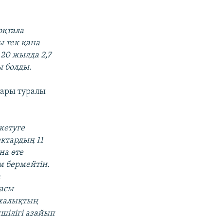
оқтала
ы тек қана
і 20 жылда 2,7
ы болды.
тары туралы
 кетуге
ектардың 11
на өте
м бермейтін.
а
масы
 халықтың
ілігі азайып