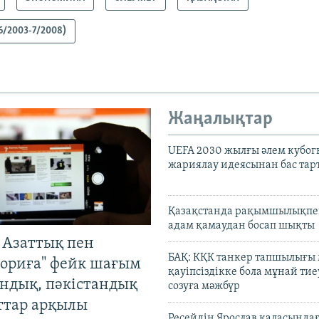
6/2003-7/2008)
Жаңалықтар
UEFA 2030 жылғы әлем кубог
жариялау идеясынан бас та
Қазақстанда рақымшылықпен
адам қамаудан босап шықты
 Азаттық пен
БАҚ: КҚК танкер тапшылығы
ориға" фейк шағым
қауіпсіздікке бола мұнай тиеу
андық, пәкістандық
созуға мәжбүр
ттар арқылы
Ресейдің Ярослав қаласындағ