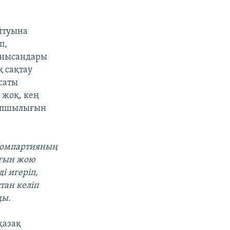
йтуына
п,
 нысандары
қ сақтау
қсаты
 жоқ, кең
тапшылығын
 Компартияның
ығын жою
і игеріп,
тан келіп
ды.
қазақ