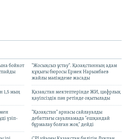
ына бойкот
"Жосықсыз ұстау". Қазақстанның адам
ртпайды
құқығы бюросы Ермек Нарымбаев
жайлы мәлімдеме жасады
 1,5 мың
Қазақстан мектептерінде ЖИ, цифрлық
қауіпсіздік пән ретінде оқытылады
 мен
"Қазақстан" арнасы сайлауалды
ді үзіп-
дебаттағы сауалнамада "ешқандай
бұрмалау болған жоқ" дейді
ы ірі
CPJ ұйымы Қазақстан билігін Лұқпан