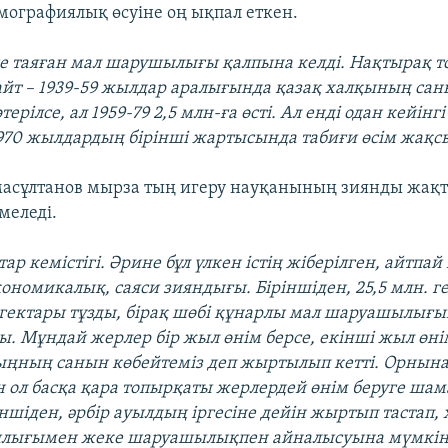
ографиялық өсуіне оң ықпал еткен.
ге таяған мал шарушылығы қалпына келді. Нақтырақ т
жайт – 1939-59 жылдар аралығында қазақ халқының сан
ерілсе, ал 1959-79 2,5 млн-ға өсті. Ал енді одан кейінг
 1970 жылдардың бірінші жартысында табиғи өсім жақс
асұлтанов мырза тың игеру науқанының зиянды жақ
меледі.
ар кемістігі. Әрине бұл үлкен істің жіберілген, айтпай
ономикалық, саяси зияндығы. Біріншіден, 25,5 млн. г
гектары тұзды, бірақ шөбі құнарлы мал шаруашылығы
ы. Мұндай жерлер бір жыл өнім берсе, екінші жыл өні
ыңның санын көбейтеміз деп жыртылып кетті. Орнын
 ол басқа қара топырқаты жерлердей өнім беруге ша
іншіден, әрбір ауылдың іргесіне дейін жыртып тастап,
лығымен жеке шаруашылықпен айналысуына мүмкінш