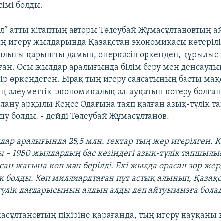
сімі болды.
л” атты кітаптың авторы Төлеубай Жұмасұлтановтың а
ың игеру жылдарында Қазақстан экономикасы көтерілі
лығы қарышты дамып, өнеркәсіп өркендеп, құрылыс
ған. Осы жылдар аралығында білім беру мен денсаулы
уір өркендеген. Бірақ тың игеру саясатының басты ма
ң әлеуметтік-экономикалық әл-ауқатын көтеру болған
лану арқылы Кеңес Одағына таяп қалған азық-түлік 
шу болды, - дейді Төлеубай Жұмасұлтанов.
лдар аралығында 25,5 млн. гектар тың жер игерілген.
ы – 1950 жылдардың бас кезіндегі азық-түлік тапшыл
сан жағына көп мән берілді. Екі жылда орасан зор жерд
ек болды. Көп миллиардтаған пұт астық алынып, Қазақс
түлік дағдарысының алдын алды деп айтуымызға бола
асұлтановтың пікіріне қарағанда, тың игеру науқаны 