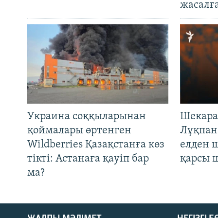
жасалғ
Украина соққыларынан
Шекара
қоймалары өртенген
Лұқпан
Wildberries Қазақстанға көз
елден 
тікті: Астанаға қауіп бар
қарсы 
ма?