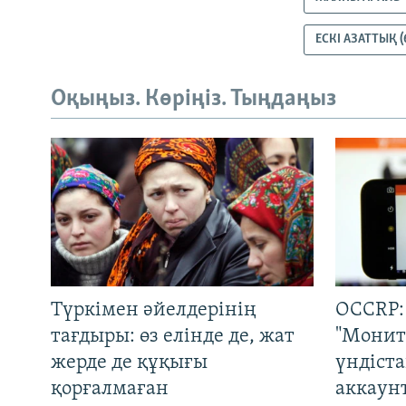
ЕСКІ АЗАТТЫҚ (
Оқыңыз. Көріңіз. Тыңдаңыз
Түркімен әйелдерінің
OCCRP:
тағдыры: өз елінде де, жат
"Монит
жерде де құқығы
үндіст
қорғалмаған
аккаун