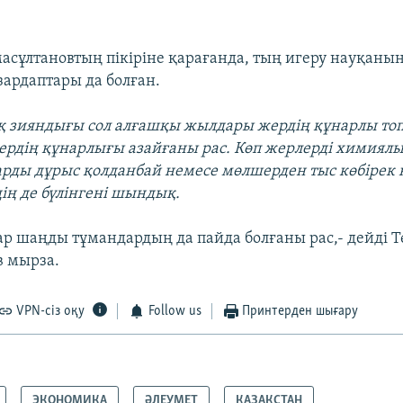
асұлтановтың пікіріне қарағанда, тың игеру науқанын
зардаптары да болған.
қ зияндығы сол алғашқы жылдары жердің құнарлы то
ердің құнарлығы азайғаны рас. Көп жерлерді химиял
ды дұрыс қолданбай немесе мөлшерден тыс көбірек 
дің де бүлінгені шындық.
р шаңды тұмандардың да пайда болғаны рас,- дейді Т
в мырза.
VPN-сіз оқу
Follow us
Принтерден шығару
ЭКОНОМИКА
ӘЛЕУМЕТ
ҚАЗАҚСТАН