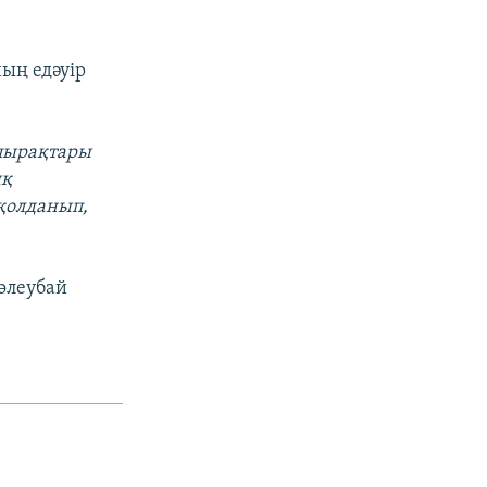
ың едәуір
пырақтары
ық
қолданып,
өлеубай