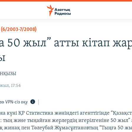
(6/2003-7/2008)
а 50 жыл” атты кітап жа
ы
ЕНҚЫЗЫ
жыл, 17:54
VPN-сіз оқу
а күні ҚР Статистика жөніндегі агенттігінде “Қазақс
: тың және тыңайған жерлердің игерілгеніне 50 жыл”
қ жинақ пен Төлеубай Жұмасұлтановтың “Тыңға 50 ж