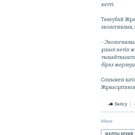
кетті.
Төлеубай Жұм
экологиялық 
- Экологиялы
ұшып кетіп ж
тыңайтқыштар
біраз жерлер
Сонымен қата
Жұмасұлтано
Бөлісу
Айдар
ЖАЛПЫ АРХИВ