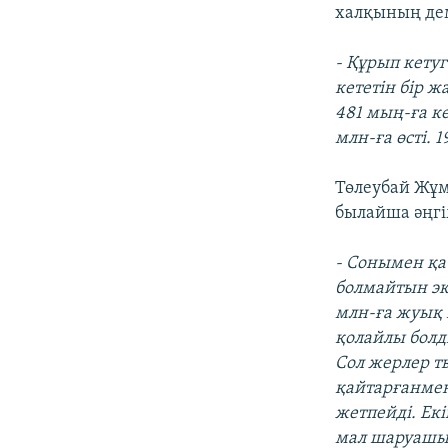
халқының дем
- Құрып кету
кететін бір 
481 мың-ға көт
млн-ға өсті.
Төлеубай Жұм
былайша әңгі
- Сонымен қат
болмайтын эк
млн-ға жуық 
қолайлы болд
Сол жерлер т
қайтарғанмен
жетпейді. Ек
мал шаруашы