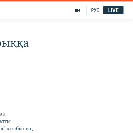
LIVE
РУС
рыққа
тан
 атты
ыл” кітабының